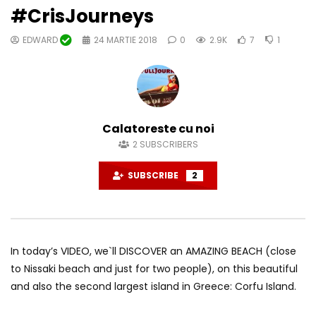
#CrisJourneys
EDWARD
24 MARTIE 2018
0
2.9K
7
1
Calatoreste cu noi
2
SUBSCRIBERS
SUBSCRIBE
2
In today’s VIDEO, we`ll DISCOVER an AMAZING BEACH (close
to Nissaki beach and just for two people), on this beautiful
and also the second largest island in Greece: Corfu Island.