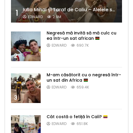
Iulia Mihai şi Taraf de Caliu – Alelele sălcioară (@#VedetaPopulară)
1
EDWARD
2.9M
Negresă mă invită să mă culc cu
ea într-un sat african
EDWARD
690.7K
2
M-am căsătorit cu o negresă într-
un sat din Africa
EDWARD
659.4K
3
Cât costă o fetiță în Cali?
EDWARD
651.8K