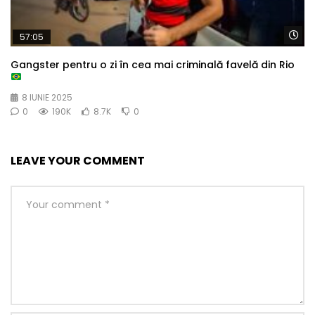
Wa
57:05
Gangster pentru o zi în cea mai criminală favelă din Rio
8 IUNIE 2025
0
190K
8.7K
0
LEAVE YOUR COMMENT