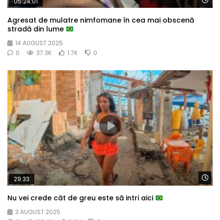
05:24:01
Agresat de mulatre nimfomane în cea mai obscenă
stradă din lume
14 AUGUST 2025
0
37.3K
1.7K
0
Wa
29:33
Nu vei crede cât de greu este să intri aici
3 AUGUST 2025