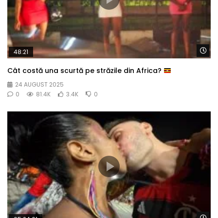
Wa
48:21
Cât costă una scurtă pe străzile din Africa?
24 AUGUST 2025
0
81.4K
3.4K
0
Wa