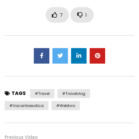
7
1
TAGS
#travel
#travelvlog
#vacantaexotica
#webtvro
Previous Video