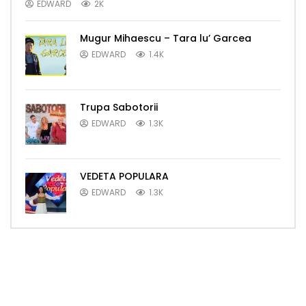
EDWARD
2K
Mugur Mihaescu – Tara lu’ Garcea
EDWARD
1.4K
Trupa Sabotorii
EDWARD
1.3K
VEDETA POPULARA
EDWARD
1.3K