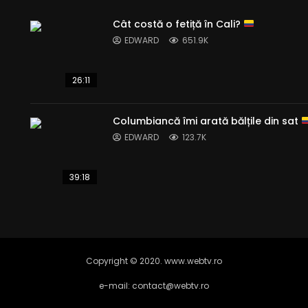
Cât costă o fetiță în Cali?
EDWARD
651.9K
26:11
Columbiancă îmi arată bălțile din sat
EDWARD
123.7K
39:18
Copyright © 2020. www.webtv.ro
e-mail: contact@webtv.ro