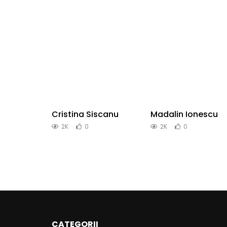
Cristina Siscanu
Madalin Ionescu
2K
0
2K
0
CATEGORII