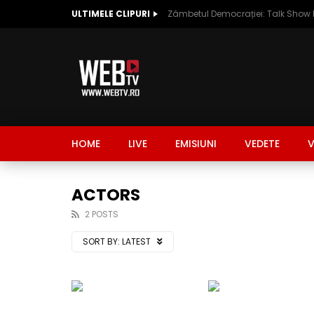
ULTIMELE CLIPURI
HOME
LIVE
EMISIUNI
VEDETE
V
ACTORS
2 POSTS
SORT BY:
LATEST