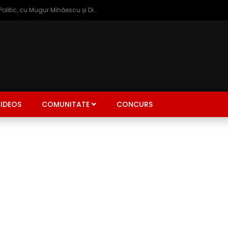
Zâmbetul Democrației: Talk Show Politic, cu Mugur Mihăescu și Dinu Popescu
IDEOS
COMUNITATE
CONCURS