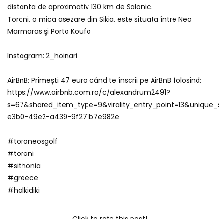
distanta de aproximativ 130 km de Salonic.
Toroni, o mica asezare din Sikia, este situata între Neo
Marmaras şi Porto Koufo
Instagram: 2_hoinari
AirBnB: Primești 47 euro când te înscrii pe AirBnB folosind:
https://www.airbnb.com.ro/c/alexandrum2491?
s=67&shared_item_type=9&virality_entry_point=13&unique_
e3b0-49e2-a439-9f271b7e982e
#toroneosgolf
#toroni
#sithonia
#greece
#halkidiki
Click to rate this post!