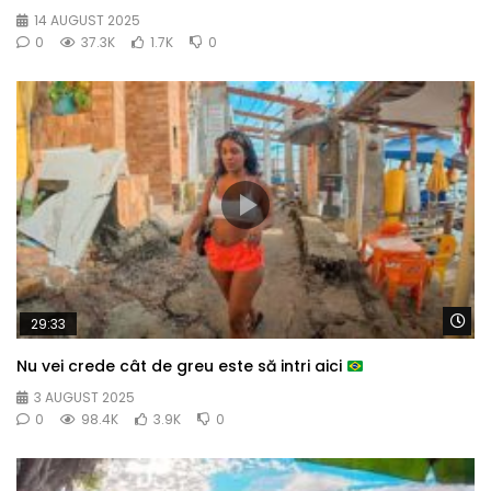
14 AUGUST 2025
0
37.3K
1.7K
0
Wa
29:33
Nu vei crede cât de greu este să intri aici
3 AUGUST 2025
0
98.4K
3.9K
0