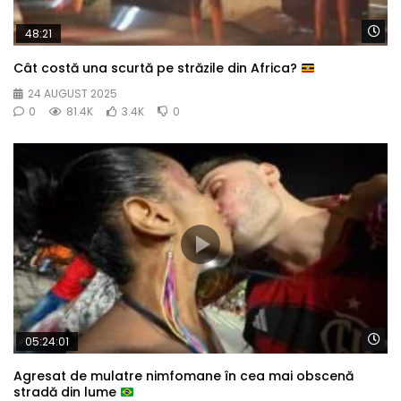
Wa
48:21
Cât costă una scurtă pe străzile din Africa?
24 AUGUST 2025
0
81.4K
3.4K
0
Wa
05:24:01
Agresat de mulatre nimfomane în cea mai obscenă
stradă din lume