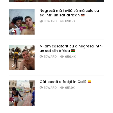
Negresă mă invită să mă culc cu
ea într-un sat african
EDWARD
690.7K
2
M-am căsătorit cu o negresă într-
un sat din Africa
EDWARD
659.4K
3
Cât costă o fetiță în Cali?
EDWARD
651.9K
4