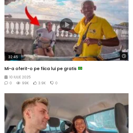
Wa
32:45
Mi-a oferit-o pe fiica lui pe gratis
10 IULIE 2025
0
99K
3.9K
0