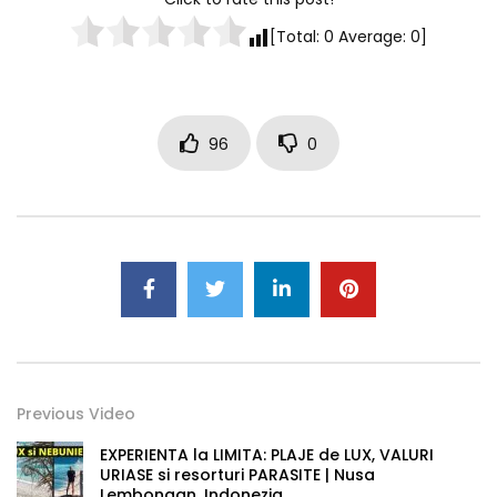
[Total:
0
Average:
0
]
96
0
Previous Video
EXPERIENTA la LIMITA: PLAJE de LUX, VALURI
URIASE si resorturi PARASITE | Nusa
Lembongan, Indonezia