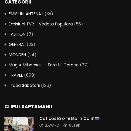
CATEGORII
EMISIUNI ANTENA 1
(35)
Emisiuni TVR – Vedeta Populara
(56)
FASHION
(7)
GENERAL
(23)
MONDEN
(24)
Mugur Mihaescu – Tara lu' Garcea
(27)
TRAVEL
(609)
Trupa Sabotorii
(126)
CLIPUL SAPTAMANII
Cât costă o fetiță în Cali?
EDWARD
651.9K