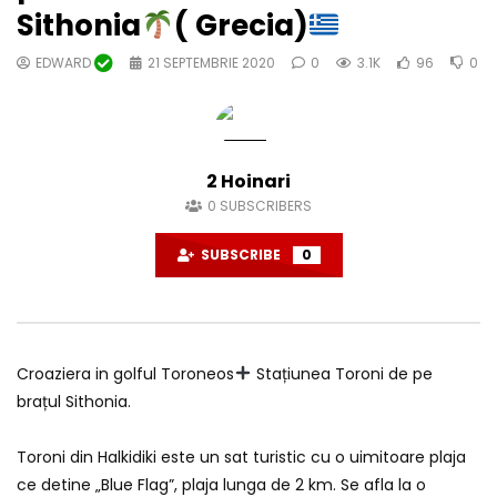
Sithonia
( Grecia)
EDWARD
21 SEPTEMBRIE 2020
0
3.1K
96
0
2 Hoinari
0
SUBSCRIBERS
SUBSCRIBE
0
Croaziera in golful Toroneos
Stațiunea Toroni de pe
brațul Sithonia.
Toroni din Halkidiki este un sat turistic cu o uimitoare plaja
ce detine „Blue Flag”, plaja lunga de 2 km. Se afla la o