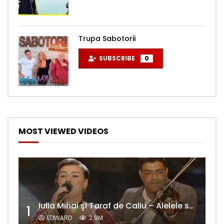
Trupa Sabotorii
SUBSCRIBE
0
MOST VIEWED VIDEOS
Iulia Mihai şi Taraf de Caliu – Alelele sălcioară (@#VedetaPopulară)
1
EDWARD
2.9M