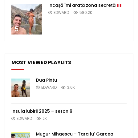
Incașă îmi arată zona secretă
EDWARD
580.2K
5
MOST VIEWED PLAYLITS
Dua Pintu
EDWARD
3.6K
Insula iubirii 2025 – sezon 9
EDWARD
2K
Mugur Mihaescu – Tara lu’ Garcea