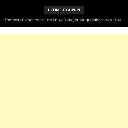
ULTIMELE CLIPURI
Zâmbetul Democrației: Talk Show Politic, cu Mugur Mihăescu și Dinu Popescu