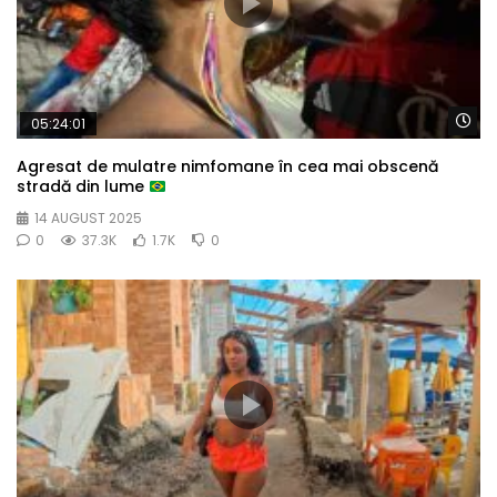
Wa
05:24:01
Agresat de mulatre nimfomane în cea mai obscenă
stradă din lume
14 AUGUST 2025
0
37.3K
1.7K
0