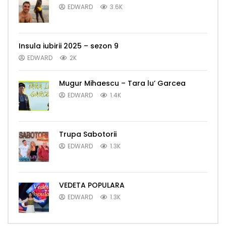
EDWARD
3.6K
Insula iubirii 2025 – sezon 9
EDWARD
2K
Mugur Mihaescu – Tara lu’ Garcea
EDWARD
1.4K
Trupa Sabotorii
EDWARD
1.3K
VEDETA POPULARA
EDWARD
1.3K