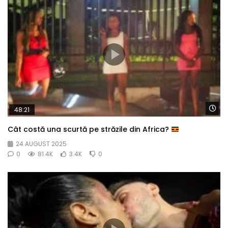
Wa
48:21
Cât costă una scurtă pe străzile din Africa?
24 AUGUST 2025
0
81.4K
3.4K
0