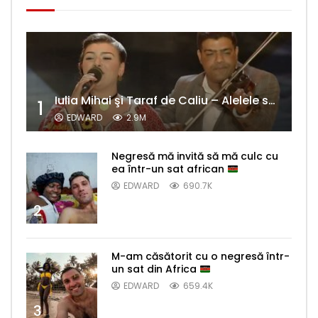
Iulia Mihai şi Taraf de Caliu – Alelele sălcioară (@#VedetaPopulară)
1
EDWARD
2.9M
Negresă mă invită să mă culc cu
ea într-un sat african
EDWARD
690.7K
2
M-am căsătorit cu o negresă într-
un sat din Africa
EDWARD
659.4K
3