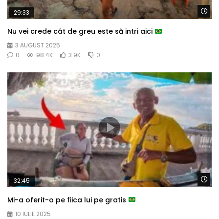
Wa
29:33
Nu vei crede cât de greu este să intri aici
3 AUGUST 2025
0
98.4K
3.9K
0
Wa
32:45
Mi-a oferit-o pe fiica lui pe gratis
10 IULIE 2025