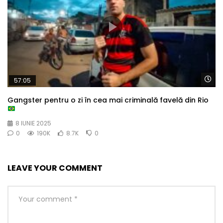
Wa
57:05
Gangster pentru o zi în cea mai criminală favelă din Rio
8 IUNIE 2025
0
190K
8.7K
0
LEAVE YOUR COMMENT