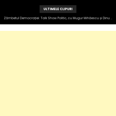
ULTIMELE CLIPURI
Zâmbetul Democrației: Talk Show Politic, cu Mugur Mihăescu și Dinu Popescu