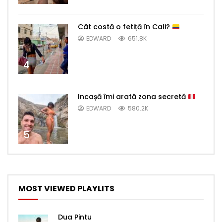
Cât costă o fetiță în Cali?
EDWARD
651.8K
4
Incașă îmi arată zona secretă
EDWARD
580.2K
5
MOST VIEWED PLAYLITS
Dua Pintu