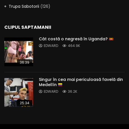
Trupa Sabotorii
(126)
CLIPUL SAPTAMANII
Cât costă o negresă în Uganda?
EDWARD
464.9K
36:39
Singur în cea mai periculoasă favelă din
Medellín
EDWARD
36.2K
25:34