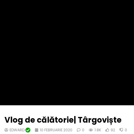
Vlog de călătorie| Târgoviște
EDWARD
10 FEBRUARIE 2020
0
1.8K
92
0