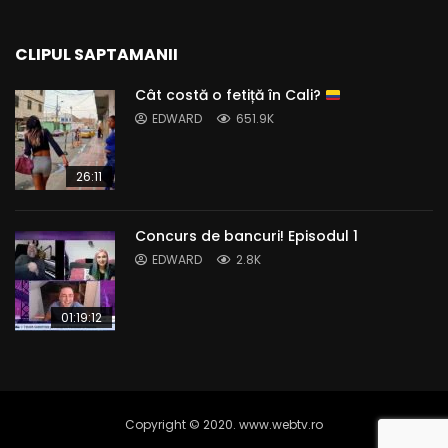
CLIPUL SAPTAMANII
Cât costă o fetiță în Cali?
EDWARD
651.9K
26:11
Concurs de bancuri! Episodul 1
EDWARD
2.8K
01:19:12
Copyright © 2020. www.webtv.ro