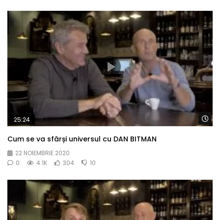
Wa
25:24
Cum se va sfârși universul cu DAN BITMAN
22 NOIEMBRIE 2020
0
4.1K
304
10