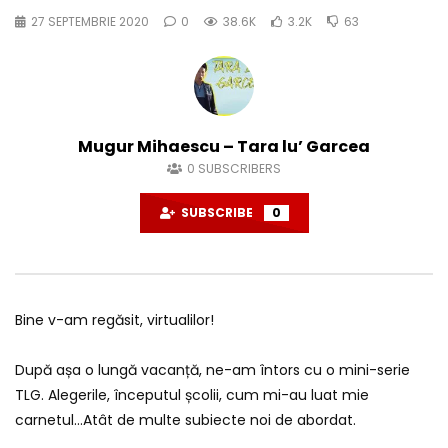
27 SEPTEMBRIE 2020
0
38.6K
3.2K
63
Mugur Mihaescu – Tara lu’ Garcea
0
SUBSCRIBERS
SUBSCRIBE
0
Bine v-am regăsit, virtualilor!
După așa o lungă vacanță, ne-am întors cu o mini-serie
TLG. Alegerile, începutul școlii, cum mi-au luat mie
carnetul…Atât de multe subiecte noi de abordat.