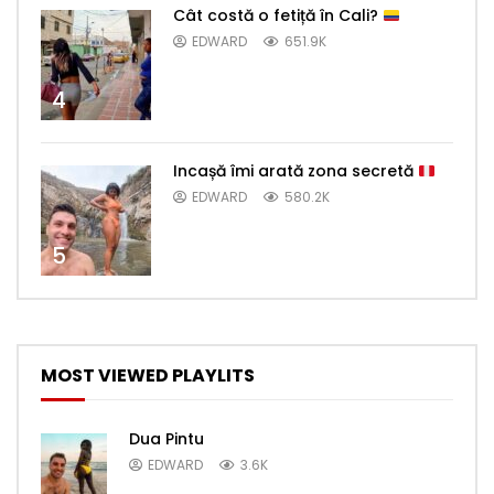
Cât costă o fetiță în Cali?
EDWARD
651.9K
4
Incașă îmi arată zona secretă
EDWARD
580.2K
5
MOST VIEWED PLAYLITS
Dua Pintu
EDWARD
3.6K