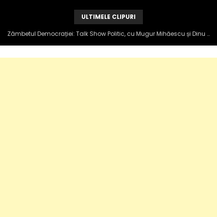
ULTIMELE CLIPURI
Zâmbetul Democrației: Talk Show Politic, cu Mugur Mihăescu și Dinu Popescu