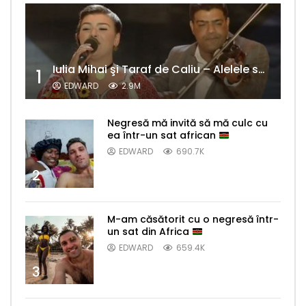
Iulia Mihai şi Taraf de Caliu – Alelele sălcioară (@#VedetaPopulară)
1
EDWARD
2.9M
Negresă mă invită să mă culc cu
ea într-un sat african
EDWARD
690.7K
2
M-am căsătorit cu o negresă într-
un sat din Africa
EDWARD
659.4K
3