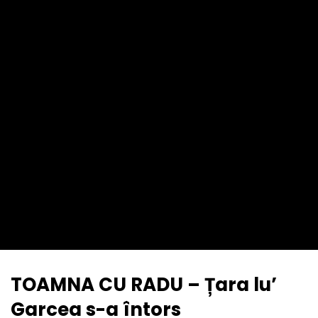
TOAMNA CU RADU – Țara lu’
Garcea s-a întors