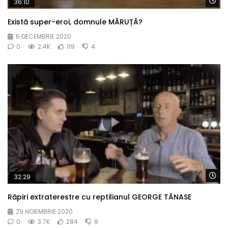
Wa
36:10
Există super-eroi, domnule MĂRUȚĂ?
6 DECEMBRIE 2020
0
2.4K
119
4
Wa
32:29
Răpiri extraterestre cu reptilianul GEORGE TĂNASE
29 NOIEMBRIE 2020
0
3.7K
284
8