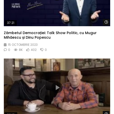
Wa
37:21
Zâmbetul Democrației: Talk Show Politic, cu Mugur
Mihăescu și Dinu Popescu
15 OCTOMBRIE 2023
0
8K
402
0