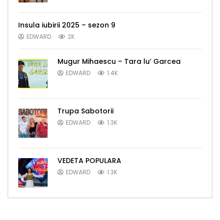
Insula iubirii 2025 – sezon 9
EDWARD
2K
Mugur Mihaescu – Tara lu’ Garcea
EDWARD
1.4K
Trupa Sabotorii
EDWARD
1.3K
VEDETA POPULARA
EDWARD
1.3K