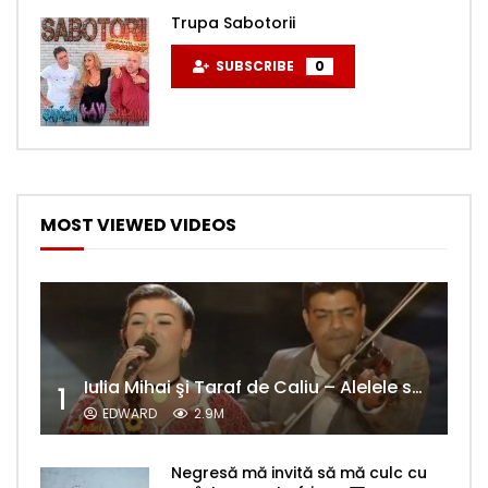
Trupa Sabotorii
SUBSCRIBE
0
MOST VIEWED VIDEOS
Iulia Mihai şi Taraf de Caliu – Alelele sălcioară (@#VedetaPopulară)
1
EDWARD
2.9M
Negresă mă invită să mă culc cu