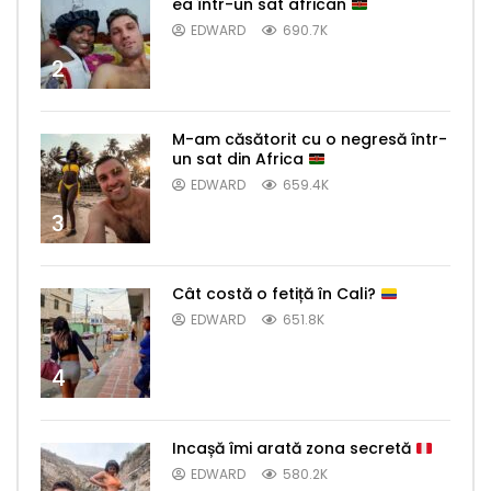
ea într-un sat african
EDWARD
690.7K
2
M-am căsătorit cu o negresă într-
un sat din Africa
EDWARD
659.4K
3
Cât costă o fetiță în Cali?
EDWARD
651.8K
4
Incașă îmi arată zona secretă
EDWARD
580.2K