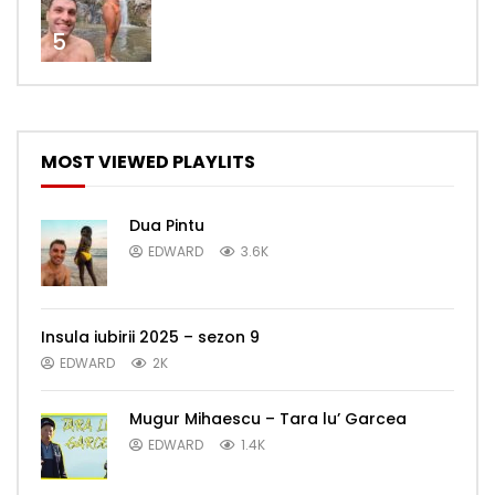
5
MOST VIEWED PLAYLITS
Dua Pintu
EDWARD
3.6K
Insula iubirii 2025 – sezon 9
EDWARD
2K
Mugur Mihaescu – Tara lu’ Garcea
EDWARD
1.4K