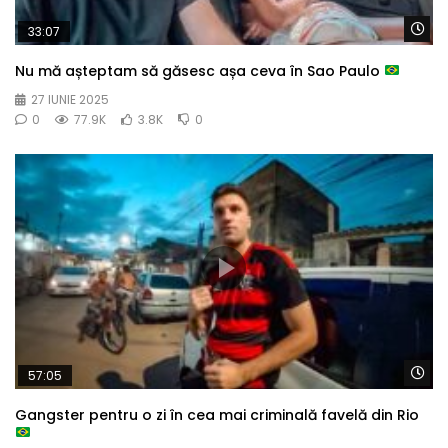
Wa
33:07
Nu mă așteptam să găsesc așa ceva în Sao Paulo
27 IUNIE 2025
0
77.9K
3.8K
0
Wa
57:05
Gangster pentru o zi în cea mai criminală favelă din Rio