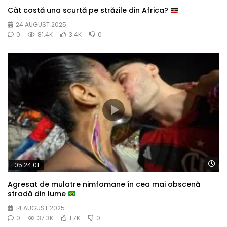
Cât costă una scurtă pe străzile din Africa?
24 AUGUST 2025
0
81.4K
3.4K
0
Wa
05:24:01
Agresat de mulatre nimfomane în cea mai obscenă
stradă din lume
14 AUGUST 2025
0
37.3K
1.7K
0