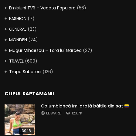
Emisiuni TVR – Vedeta Populara
(56)
FASHION
(7)
GENERAL
(23)
MONDEN
(24)
Mugur Mihaescu – Tara lu' Garcea
(27)
TRAVEL
(609)
Trupa Sabotorii
(126)
CLIPUL SAPTAMANII
Columbiancă îmi arată bălțile din sat
EDWARD
123.7K
39:18