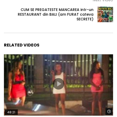
CUM SE PREGATESTE MANCAREA intr-un
RESTAURANT din BALI (am FURAT cateva
SECRETE)
RELATED VIDEOS
Wa
48:21