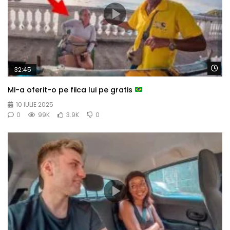
Wa
32:45
Mi-a oferit-o pe fiica lui pe gratis
10 IULIE 2025
0
99K
3.9K
0