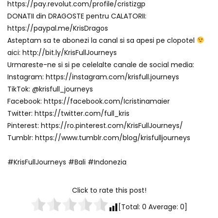
https://pay.revolut.com/profile/cristizgp
DONATII din DRAGOSTE pentru CALATORII:
https://paypal.me/KrisDragos
Asteptam sa te abonezi la canal si sa apesi pe clopotel
aici: http://bit.ly/KrisFullJourneys
Urmareste-ne si si pe celelalte canale de social media:
Instagram: https://instagram.com/krisfull.journeys
TikTok: @krisfull_journeys
Facebook: https://facebook.com/Icristinamaier
Twitter: https://twitter.com/full_kris
Pinterest: https://ro.pinterest.com/KrisFullJourneys/
Tumblr: https://www.tumblr.com/blog/krisfulljourneys
#KrisFullJourneys #Bali #Indonezia
Click to rate this post!
[Total:
0
Average:
0
]