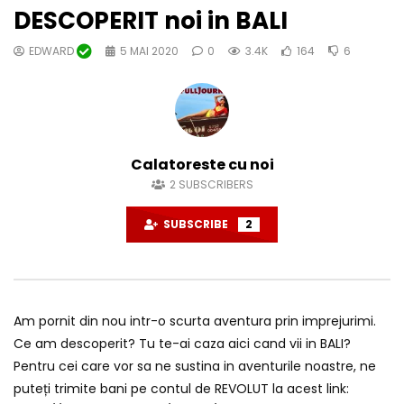
DESCOPERIT noi in BALI
EDWARD
5 MAI 2020
0
3.4K
164
6
Calatoreste cu noi
2
SUBSCRIBERS
SUBSCRIBE
2
Am pornit din nou intr-o scurta aventura prin imprejurimi.
Ce am descoperit? Tu te-ai caza aici cand vii in BALI?
Pentru cei care vor sa ne sustina in aventurile noastre, ne
puteți trimite bani pe contul de REVOLUT la acest link: