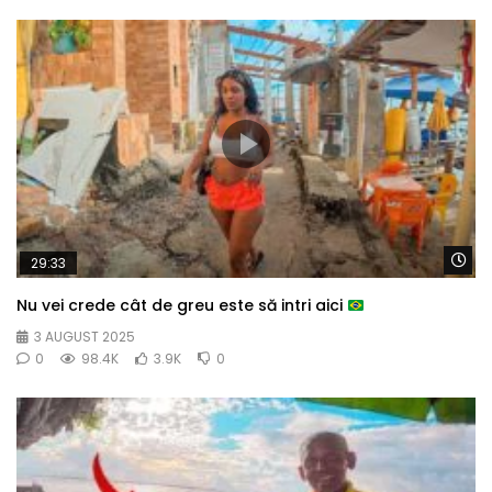
Wa
29:33
Nu vei crede cât de greu este să intri aici
3 AUGUST 2025
0
98.4K
3.9K
0