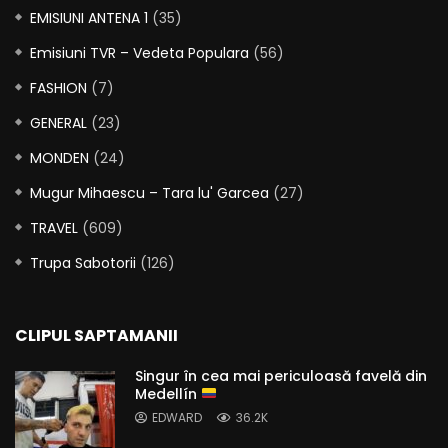
EMISIUNI ANTENA 1
(35)
Emisiuni TVR – Vedeta Populara
(56)
FASHION
(7)
GENERAL
(23)
MONDEN
(24)
Mugur Mihaescu – Tara lu' Garcea
(27)
TRAVEL
(609)
Trupa Sabotorii
(126)
CLIPUL SAPTAMANII
Singur în cea mai periculoasă favelă din
Medellín
EDWARD
36.2K