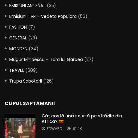
EMISIUNI ANTENA 1
(35)
Emisiuni TVR – Vedeta Populara
(56)
FASHION
(7)
GENERAL
(23)
MONDEN
(24)
Mugur Mihaescu – Tara lu' Garcea
(27)
TRAVEL
(609)
Trupa Sabotorii
(126)
CLIPUL SAPTAMANII
Cât costă una scurtă pe străzile din
Africa?
EDWARD
81.4K