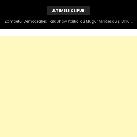
ULTIMELE CLIPURI
Zâmbetul Democrației: Talk Show Politic, cu Mugur Mihăescu și Dinu Popescu