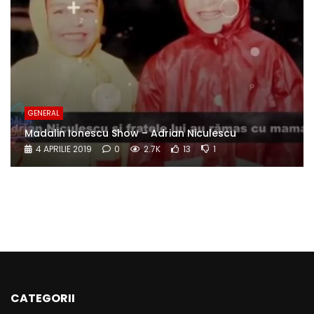
GENERAL
Madalin Ionescu Show – Adrian Niculescu
4 APRILIE 2019
0
2.7K
13
1
CATEGORII