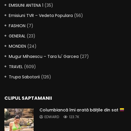
EMISIUNI ANTENA 1
(35)
Emisiuni TVR – Vedeta Populara
(56)
FASHION
(7)
GENERAL
(23)
MONDEN
(24)
Mugur Mihaescu – Tara lu' Garcea
(27)
TRAVEL
(609)
Trupa Sabotorii
(126)
CLIPUL SAPTAMANII
Columbiancă îmi arată bălțile din sat
EDWARD
123.7K