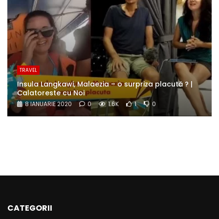
TRAVEL
Insula Langkawi, Malaezia – o surpriza placută ? |
Calatoreste cu Noi
8 IANUARIE 2020
0
1.6K
1
0
CATEGORII