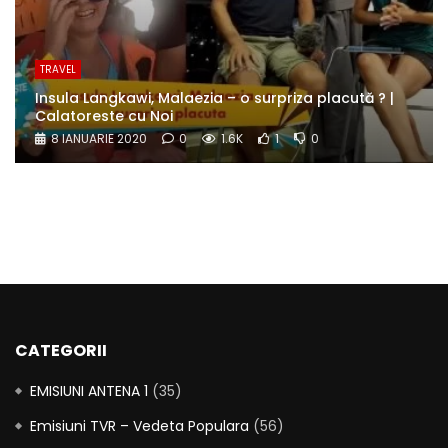
TRAVEL
Insula Langkawi, Malaezia – o surpriza placută ? |
Calatoreste cu Noi
8 IANUARIE 2020
0
1.6K
1
0
CATEGORII
EMISIUNI ANTENA 1
(35)
Emisiuni TVR – Vedeta Populara
(56)