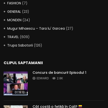
FASHION
(7)
GENERAL
(23)
MONDEN
(24)
Mugur Mihaescu – Tara lu' Garcea
(27)
TRAVEL
(609)
Trupa Sabotorii
(126)
CLIPUL SAPTAMANII
Concurs de bancuri! Episodul 1
EDWARD
2.8K
01:19:12
Cât costă o fetiță în Cali?