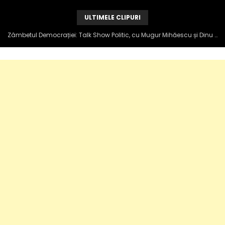
ULTIMELE CLIPURI
Zâmbetul Democrației: Talk Show Politic, cu Mugur Mihăescu și Dinu Popescu