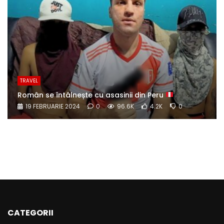
TRAVEL
Român se întâlnește cu asasinii din Peru
19 FEBRUARIE 2024
0
96.6K
4.2K
0
CATEGORII