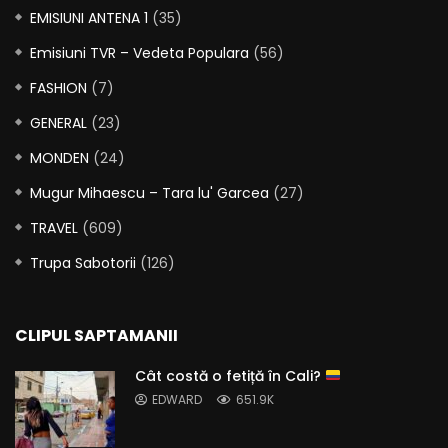
EMISIUNI ANTENA 1
(35)
Emisiuni TVR – Vedeta Populara
(56)
FASHION
(7)
GENERAL
(23)
MONDEN
(24)
Mugur Mihaescu – Tara lu' Garcea
(27)
TRAVEL
(609)
Trupa Sabotorii
(126)
CLIPUL SAPTAMANII
Cât costă o fetiță în Cali?
EDWARD
651.9K