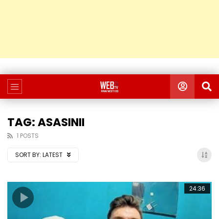
TAG: ASASINII
1 POSTS
SORT BY:
LATEST
24:36