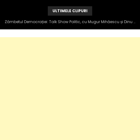
ULTIMELE CLIPURI
Zâmbetul Democrației: Talk Show Politic, cu Mugur Mihăescu și Dinu Popescu