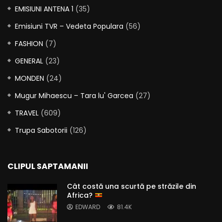
EMISIUNI ANTENA 1
(35)
Emisiuni TVR – Vedeta Populara
(56)
FASHION
(7)
GENERAL
(23)
MONDEN
(24)
Mugur Mihaescu – Tara lu' Garcea
(27)
TRAVEL
(609)
Trupa Sabotorii
(126)
CLIPUL SAPTAMANII
Cât costă una scurtă pe străzile din
Africa?
EDWARD
81.4K