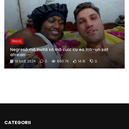
TRAVEL
Negresă mă invită să mă culc cu ea într-un sat
african
19 IULIE 2024
0
690.7K
14.1K
0
CATEGORII