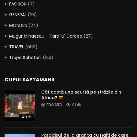
FASHION
(7)
GENERAL
(23)
MONDEN
(24)
Mugur Mihaescu – Tara lu' Garcea
(27)
TRAVEL
(609)
Trupa Sabotorii
(126)
CLIPUL SAPTAMANII
Cât costă una scurtă pe străzile din
Africa?
EDWARD
81.4K
48:21
Paradisul de la granița cu Haiti de care