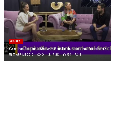
GENERAL
Cristina Siscanu Show – Banii aduc sau nu fericirea?
11 APRILIE 2019
0
7.8K
54
3