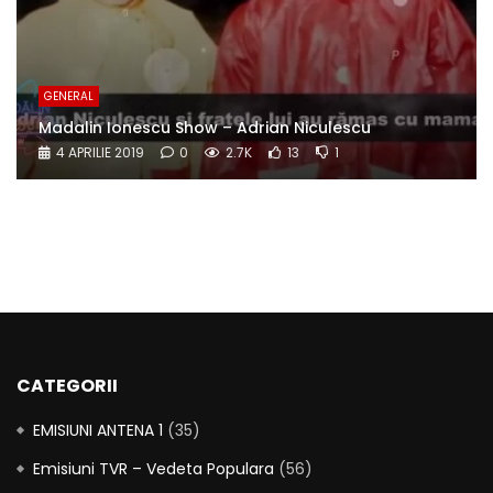
GENERAL
Madalin Ionescu Show – Adrian Niculescu
4 APRILIE 2019
0
2.7K
13
1
CATEGORII
EMISIUNI ANTENA 1
(35)
Emisiuni TVR – Vedeta Populara
(56)