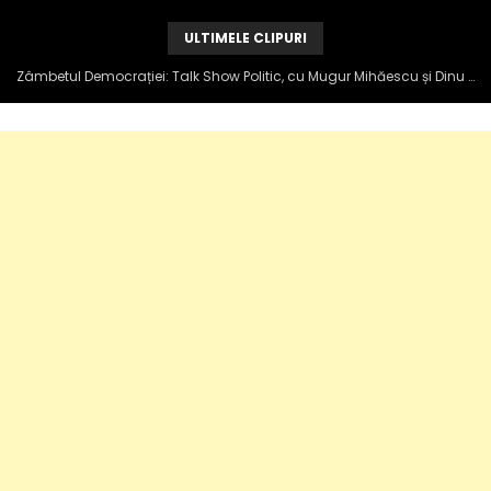
ULTIMELE CLIPURI
Zâmbetul Democrației: Talk Show Politic, cu Mugur Mihăescu și Dinu Popescu