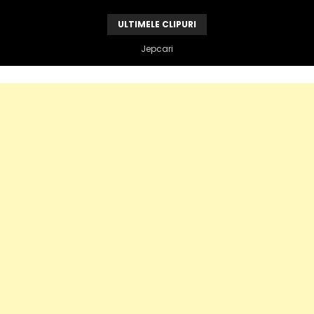
ULTIMELE CLIPURI
Vandame e de vina