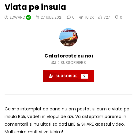
Viata pe insula
EDWARD
27 IULIE 2021
0
10.2K
727
0
Calatoreste cu noi
2
SUBSCRIBERS
SUBSCRIBE
2
Ce s-a intamplat de cand nu am postat si cum e viata pe
insula Bali, vedeti in vlogul de azi. Va asteptam parerea in
comentarii si nu uitati sa dati LIKE & SHARE acestui video.
Multumim mult si va iubim!