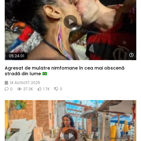
Wa
05:24:01
Agresat de mulatre nimfomane în cea mai obscenă
stradă din lume
14 AUGUST 2025
0
37.3K
1.7K
0