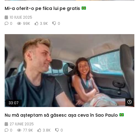
Mi-a oferit-o pe fiica lui pe gratis
10 IULIE 2025
0
99K
3.9K
0
Wa
33:07
Nu mă așteptam să găsesc așa ceva în Sao Paulo
27 IUNIE 2025
0
77.9K
3.8K
0