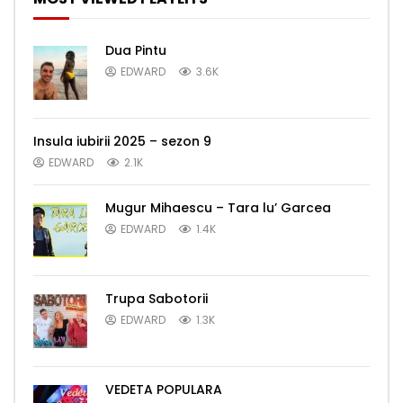
Dua Pintu
EDWARD
3.6K
Insula iubirii 2025 – sezon 9
EDWARD
2.1K
Mugur Mihaescu – Tara lu’ Garcea
EDWARD
1.4K
Trupa Sabotorii
EDWARD
1.3K
VEDETA POPULARA