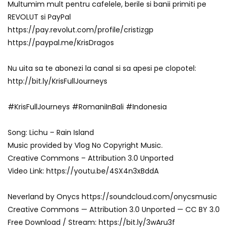
Multumim mult pentru cafelele, berile si banii primiti pe
REVOLUT si PayPal
https://pay.revolut.com/profile/cristizgp
https://paypal.me/KrisDragos
Nu uita sa te abonezi la canal si sa apesi pe clopotel:
http://bit.ly/KrisFullJourneys
#KrisFullJourneys #RomaniInBali #Indonesia
Song: Lichu – Rain Island
Music provided by Vlog No Copyright Music.
Creative Commons – Attribution 3.0 Unported
Video Link: https://youtu.be/4SX4n3xBddA
Neverland by Onycs https://soundcloud.com/onycsmusic
Creative Commons — Attribution 3.0 Unported — CC BY 3.0
Free Download / Stream: https://bit.ly/3wAru3f