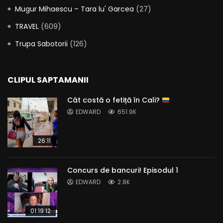
Mugur Mihaescu – Tara lu' Garcea
(27)
TRAVEL
(609)
Trupa Sabotorii
(126)
CLIPUL SAPTAMANII
Cât costă o fetiță în Cali?
EDWARD
651.9K
26:11
Concurs de bancuri! Episodul 1
EDWARD
2.8K
01:19:12