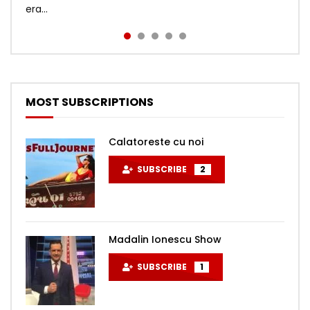
era...
https://wise.com/pay/me/tudors43 Dacă vrei să fii
trecută! De data acesta în Țara lu...
membru pe Yout...
MOST SUBSCRIPTIONS
Calatoreste cu noi
SUBSCRIBE
2
Madalin Ionescu Show
SUBSCRIBE
1