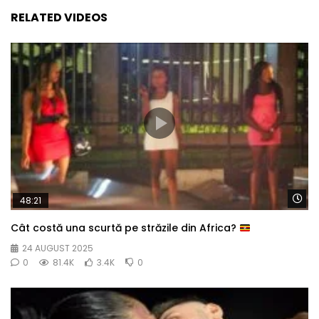
RELATED VIDEOS
Wa
48:21
Cât costă una scurtă pe străzile din Africa?
24 AUGUST 2025
0
81.4K
3.4K
0