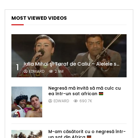
MOST VIEWED VIDEOS
Iulia Mihai şi Taraf de Caliu – Alelele sălcioară (@#VedetaPopulară)
1
EDWARD
2.9M
Negresă mă invită să mă culc cu
ea într-un sat african
EDWARD
690.7K
2
M-am căsătorit cu o negresă într-
un sat din Africa