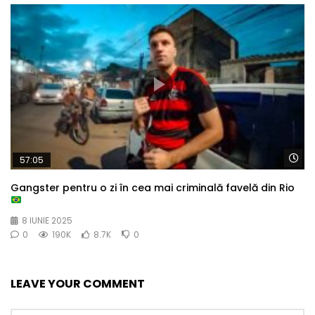
Wa
57:05
Gangster pentru o zi în cea mai criminală favelă din Rio
8 IUNIE 2025
0
190K
8.7K
0
LEAVE YOUR COMMENT