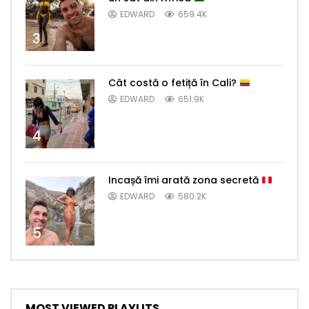
EDWARD
659.4K
3
Cât costă o fetiță în Cali?
EDWARD
651.9K
4
Incașă îmi arată zona secretă
EDWARD
580.2K
5
MOST VIEWED PLAYLITS