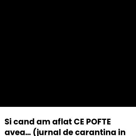
Si cand am aflat CE POFTE
avea… (jurnal de carantina in