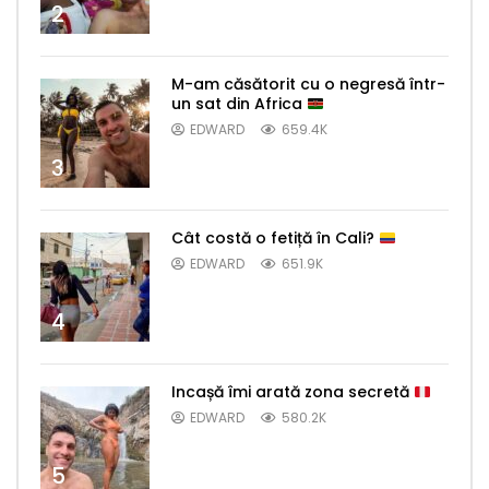
2
M-am căsătorit cu o negresă într-
un sat din Africa
EDWARD
659.4K
3
Cât costă o fetiță în Cali?
EDWARD
651.9K
4
Incașă îmi arată zona secretă
EDWARD
580.2K
5