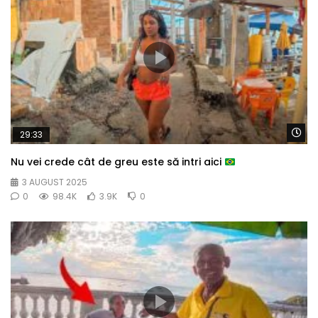
Wa
29:33
Nu vei crede cât de greu este să intri aici
3 AUGUST 2025
0
98.4K
3.9K
0