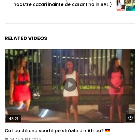
noastre cazari inainte de carantina in BALI)
RELATED VIDEOS
Wa
48:21
Cât costă una scurtă pe străzile din Africa?
24 AUGUST 2025