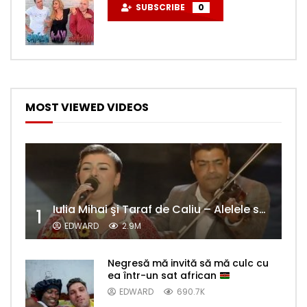
SUBSCRIBE
0
MOST VIEWED VIDEOS
Iulia Mihai şi Taraf de Caliu – Alelele sălcioară (@#VedetaPopulară)
1
EDWARD
2.9M
Negresă mă invită să mă culc cu
ea într-un sat african
EDWARD
690.7K