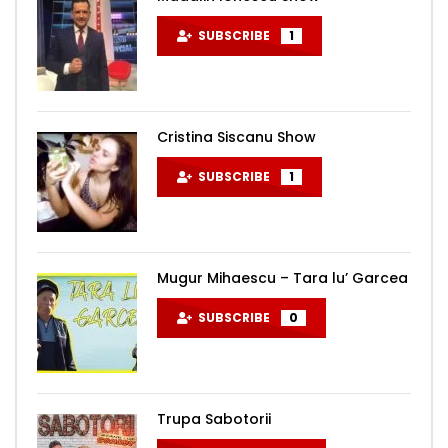
SUBSCRIBE
1
Cristina Siscanu Show
SUBSCRIBE
1
Mugur Mihaescu – Tara lu’ Garcea
SUBSCRIBE
0
Trupa Sabotorii