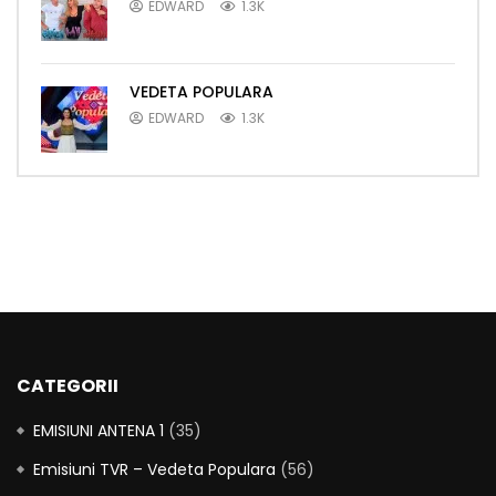
EDWARD
1.3K
VEDETA POPULARA
EDWARD
1.3K
CATEGORII
EMISIUNI ANTENA 1
(35)
Emisiuni TVR – Vedeta Populara
(56)