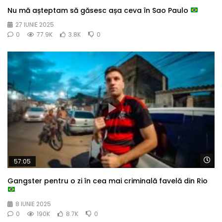
Nu mă așteptam să găsesc așa ceva în Sao Paulo
27 IUNIE 2025
0
77.9K
3.8K
0
Wa
57:05
Gangster pentru o zi în cea mai criminală favelă din Rio
8 IUNIE 2025
0
190K
8.7K
0