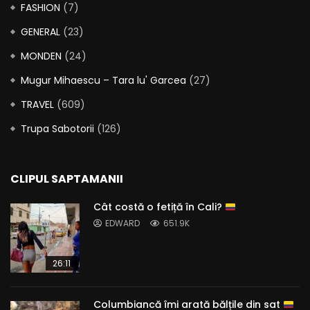
FASHION
(7)
GENERAL
(23)
MONDEN
(24)
Mugur Mihaescu – Tara lu' Garcea
(27)
TRAVEL
(609)
Trupa Sabotorii
(126)
CLIPUL SAPTAMANII
Cât costă o fetiță în Cali?
EDWARD
651.9K
26:11
Columbiancă îmi arată bălțile din sat