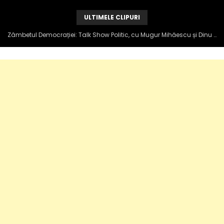
ULTIMELE CLIPURI
Zâmbetul Democrației: Talk Show Politic, cu Mugur Mihăescu și Dinu Popescu