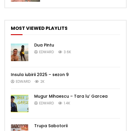
MOST VIEWED PLAYLITS
Dua Pintu
EDWARD
3.6K
Insula iubirii 2025 – sezon 9
EDWARD
2K
Mugur Mihaescu – Tara lu’ Garcea
EDWARD
1.4K
Trupa Sabotorii