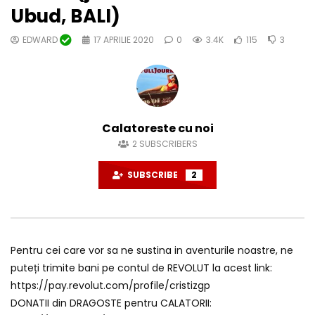
Ubud, BALI)
EDWARD
17 APRILIE 2020
0
3.4K
115
3
Calatoreste cu noi
2
SUBSCRIBERS
SUBSCRIBE
2
Pentru cei care vor sa ne sustina in aventurile noastre, ne
puteți trimite bani pe contul de REVOLUT la acest link:
https://pay.revolut.com/profile/cristizgp
DONATII din DRAGOSTE pentru CALATORII: