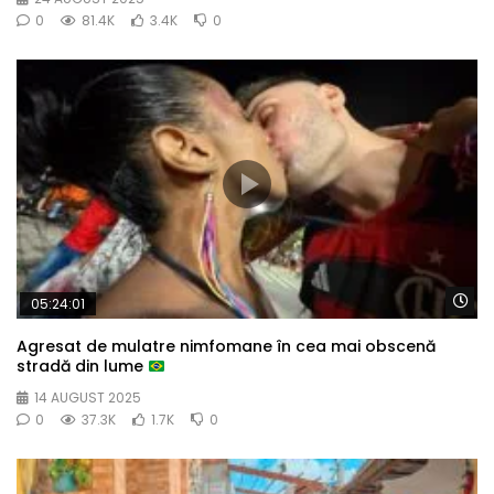
0
81.4K
3.4K
0
Wa
05:24:01
Agresat de mulatre nimfomane în cea mai obscenă
stradă din lume
14 AUGUST 2025
0
37.3K
1.7K
0