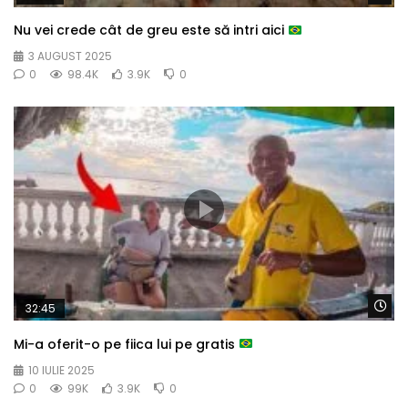
Nu vei crede cât de greu este să intri aici
3 AUGUST 2025
0
98.4K
3.9K
0
Wa
32:45
Mi-a oferit-o pe fiica lui pe gratis
10 IULIE 2025
0
99K
3.9K
0