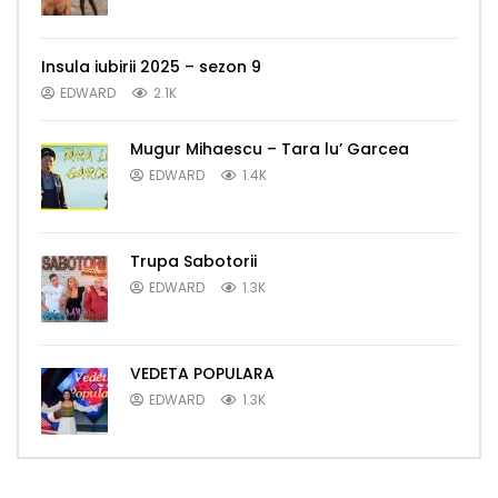
Insula iubirii 2025 – sezon 9
EDWARD
2.1K
Mugur Mihaescu – Tara lu’ Garcea
EDWARD
1.4K
Trupa Sabotorii
EDWARD
1.3K
VEDETA POPULARA
EDWARD
1.3K