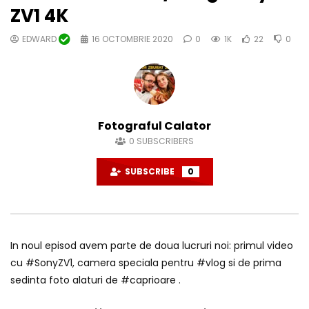
ZV1 4K
EDWARD
16 OCTOMBRIE 2020
0
1K
22
0
Fotograful Calator
0
SUBSCRIBERS
SUBSCRIBE
0
In noul episod avem parte de doua lucruri noi: primul video
cu #SonyZV1, camera speciala pentru #vlog si de prima
sedinta foto alaturi de #caprioare .