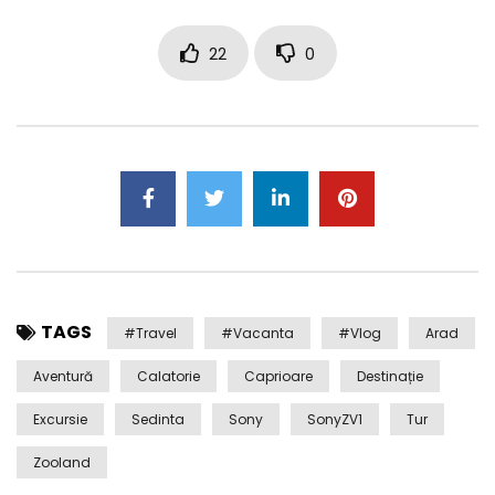
22
0
TAGS
#travel
#Vacanta
#Vlog
Arad
Aventură
Calatorie
Caprioare
Destinație
Excursie
Sedinta
Sony
SonyZV1
Tur
Zooland