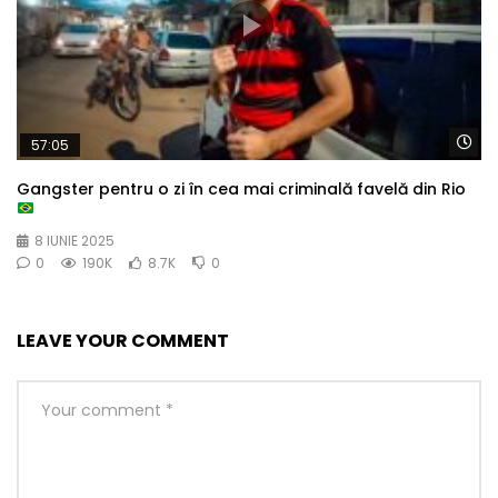
Wa
57:05
Gangster pentru o zi în cea mai criminală favelă din Rio
8 IUNIE 2025
0
190K
8.7K
0
LEAVE YOUR COMMENT