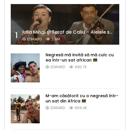
Iulia Mihai şi Taraf de Caliu – Alelele sălcioară (@#VedetaPopulară)
1
EDWARD
2.9M
Negresă mă invită să mă culc cu
ea într-un sat african
EDWARD
690.7K
2
M-am căsătorit cu o negresă într-
un sat din Africa
EDWARD
659.4K
3