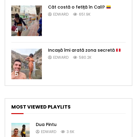
Cât costă o fetiță în Cali?
EDWARD
651.9K
4
Incașă îmi arată zona secretă
EDWARD
580.2K
5
MOST VIEWED PLAYLITS
Dua Pintu
EDWARD
3.6K