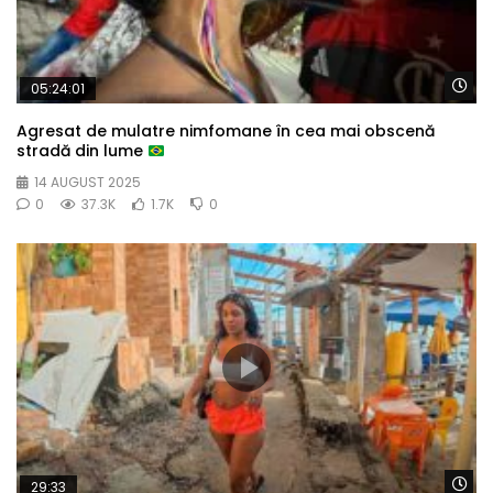
Wa
05:24:01
Agresat de mulatre nimfomane în cea mai obscenă
stradă din lume
14 AUGUST 2025
0
37.3K
1.7K
0
Wa
29:33