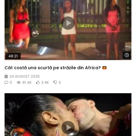
Wa
48:21
Cât costă una scurtă pe străzile din Africa?
24 AUGUST 2025
0
81.4K
3.4K
0