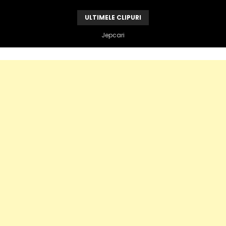
ULTIMELE CLIPURI
Vandame e de vina