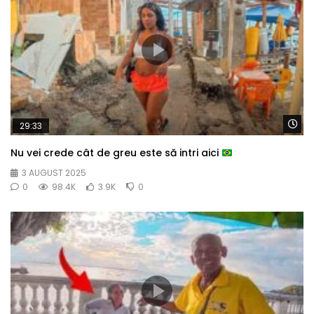
Wa
29:33
Nu vei crede cât de greu este să intri aici
3 AUGUST 2025
0
98.4K
3.9K
0