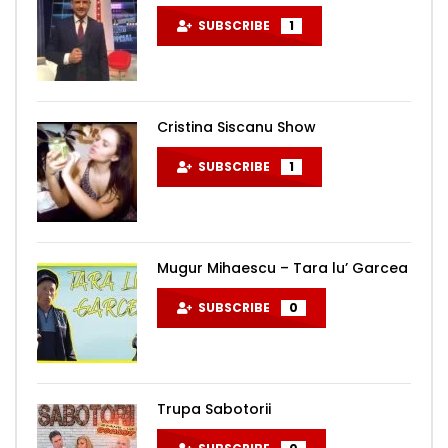
SUBSCRIBE
1
Cristina Siscanu Show
SUBSCRIBE
1
Mugur Mihaescu – Tara lu’ Garcea
SUBSCRIBE
0
Trupa Sabotorii