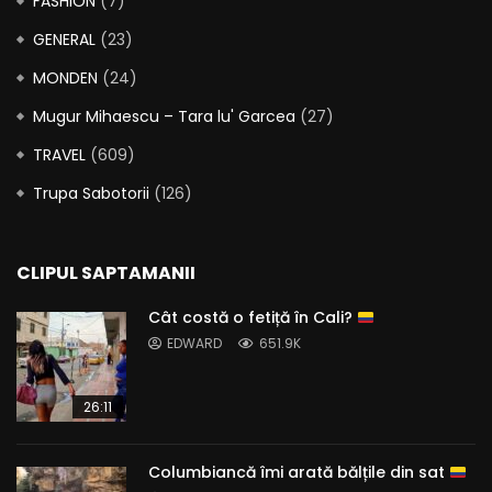
FASHION
(7)
GENERAL
(23)
MONDEN
(24)
Mugur Mihaescu – Tara lu' Garcea
(27)
TRAVEL
(609)
Trupa Sabotorii
(126)
CLIPUL SAPTAMANII
Cât costă o fetiță în Cali?
EDWARD
651.9K
26:11
Columbiancă îmi arată bălțile din sat