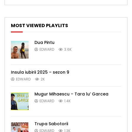
MOST VIEWED PLAYLITS
Dua Pintu
EDWARD
3.6K
Insula iubirii 2025 – sezon 9
EDWARD
2K
Mugur Mihaescu – Tara lu’ Garcea
EDWARD
1.4K
Trupa Sabotorii
EDWARD
1.3K