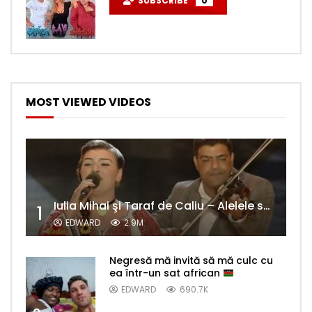
SUBSCRIBE
0
MOST VIEWED VIDEOS
Iulia Mihai şi Taraf de Caliu – Alelele sălcioară (@#VedetaPopulară)
1
EDWARD
2.9M
Negresă mă invită să mă culc cu
ea într-un sat african
EDWARD
690.7K