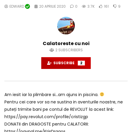
EDWARD
20 APRILIE 2020
0
3.7K
161
9
Calatoreste cu noi
2
SUBSCRIBERS
SUBSCRIBE
2
Am iesit iar la plimbare si…am ajuns in piscina.
Pentru cei care vor sa ne sustina in aventurile noastre, ne
puteți trimite bani pe contul de REVOLUT la acest link:
https://pay.revolut.com/profile/cristizgp
DONATII din DRAGOSTE pentru CALATORII:
https://paypal.me/KrisDragos