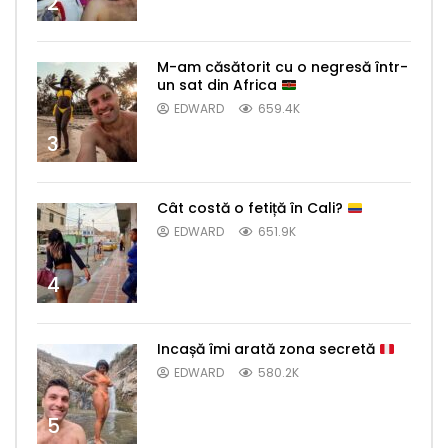
2
M-am căsătorit cu o negresă într-
un sat din Africa
EDWARD
659.4K
3
Cât costă o fetiță în Cali?
EDWARD
651.9K
4
Incașă îmi arată zona secretă
EDWARD
580.2K
5