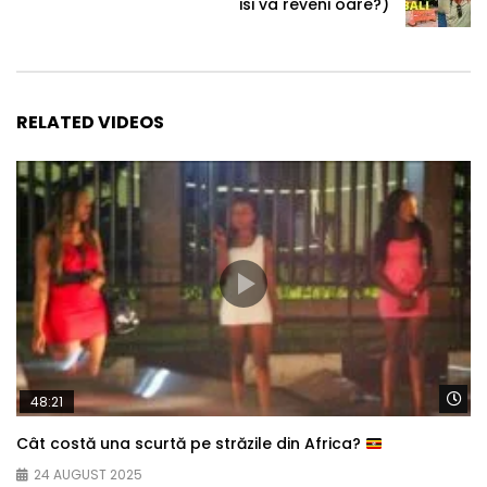
isi va reveni oare?)
RELATED VIDEOS
Wa
48:21
Cât costă una scurtă pe străzile din Africa?
24 AUGUST 2025