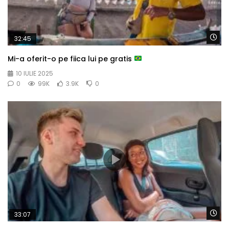
Wa
32:45
Mi-a oferit-o pe fiica lui pe gratis
10 IULIE 2025
0
99K
3.9K
0
Wa
33:07