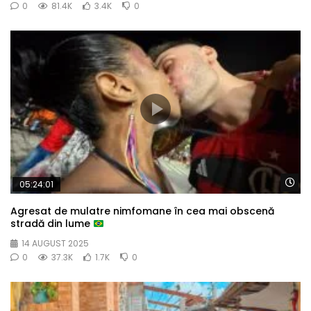
0
81.4K
3.4K
0
Wa
05:24:01
Agresat de mulatre nimfomane în cea mai obscenă
stradă din lume
14 AUGUST 2025
0
37.3K
1.7K
0