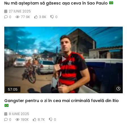
Nu mă așteptam să găsesc așa ceva în Sao Paulo
27 IUNIE 2025
0
77.9K
3.8K
0
Wa
57:05
Gangster pentru o zi în cea mai criminală favelă din Rio
8 IUNIE 2025
0
190K
8.7K
0