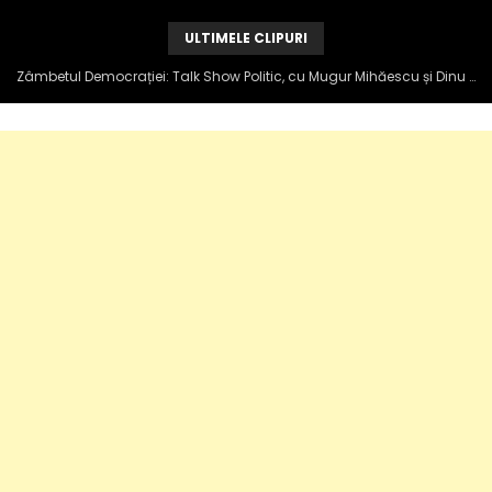
ULTIMELE CLIPURI
Zâmbetul Democrației: Talk Show Politic, cu Mugur Mihăescu și Dinu Popescu