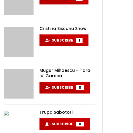
Cristina Siscanu Show
SUBSCRIBE
1
Mugur Mihaescu – Tara
lu’ Garcea
SUBSCRIBE
0
Trupa Sabotorii
Later
SUBSCRIBE
0