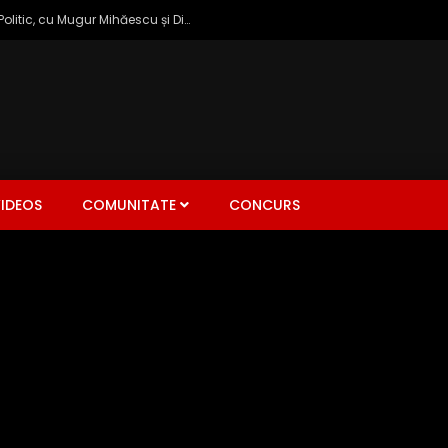
Zâmbetul Democrației: Talk Show Politic, cu Mugur Mihăescu și Dinu Popescu
IDEOS
COMUNITATE
CONCURS