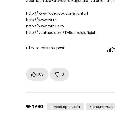
Acompaniază Orchestra Naţională „Valahia”, dirijor
http://www.facebook.com/fantvr1
http://www.tvr.ro
http://www.tvrplus.ro
http://youtube.com/TVRcanaluloficial
Click to rate this post!
[
163
0
TAGS
#vedetapopulara
Concurs Muzica