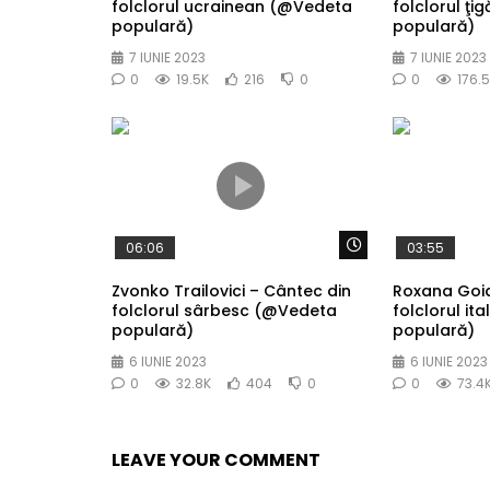
folclorul ucrainean (@Vedeta
folclorul ţ
populară)
populară)
7 IUNIE 2023
7 IUNIE 2023
0
19.5K
216
0
0
176.
Watch Later
06:06
03:55
Zvonko Trailovici – Cântec din
Roxana Goia
folclorul sârbesc (@Vedeta
folclorul it
populară)
populară)
6 IUNIE 2023
6 IUNIE 2023
0
32.8K
404
0
0
73.4
LEAVE YOUR COMMENT