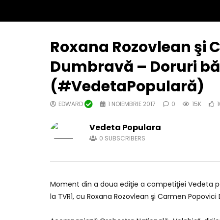
Roxana Rozovlean şi 
Dumbravă – Doruri b
(#VedetaPopulară)
EDWARD
1 NOIEMBRIE 2017
0
15K
Vedeta Populara
0
SUBSCRIBERS
Moment din a doua ediţie a competiţiei Vedeta po
la TVR1, cu Roxana Rozovlean şi Carmen Popovic