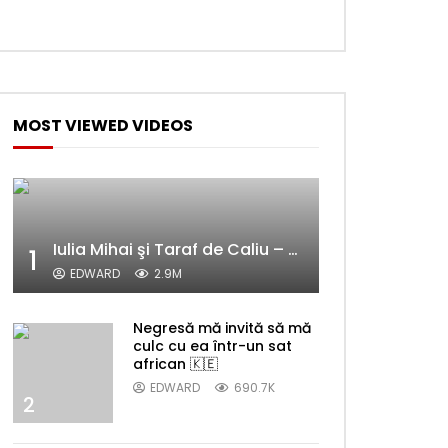
MOST VIEWED VIDEOS
Later
Iulia Mihai şi Taraf de Caliu – Alelele sălcioară (@#VedetaPopulară)
1
EDWARD
2.9M
Negresă mă invită să mă
culc cu ea într-un sat
african 🇰🇪
EDWARD
690.7K
2