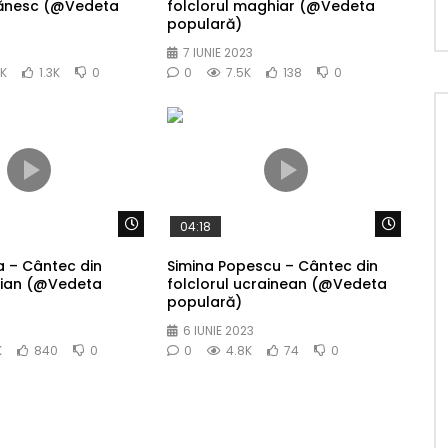
igănesc (@Vedeta
folclorul maghiar (@Vedeta
populară)
7 IUNIE 2023
5K
1.3K
0
0
7.5K
138
0
Watch Later
Watch 
04:18
 – Cântec din
Simina Popescu – Cântec din
alian (@Vedeta
folclorul ucrainean (@Vedeta
populară)
6 IUNIE 2023
K
840
0
0
4.8K
74
0