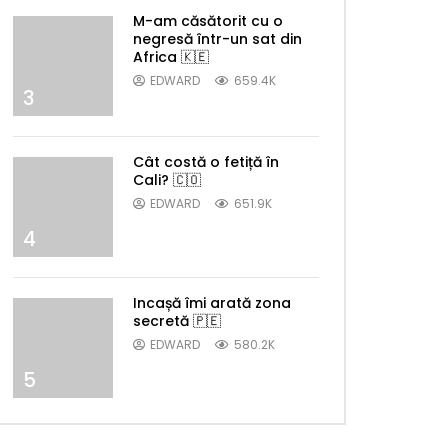
M-am căsătorit cu o
negresă într-un sat din
Africa 🇰🇪
EDWARD
659.4K
3
Cât costă o fetiță în
Cali? 🇨🇴
EDWARD
651.9K
4
Incașă îmi arată zona
secretă 🇵🇪
EDWARD
580.2K
5