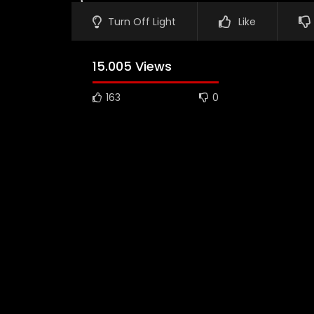
Turn Off Light
Like
15.005 Views
163
0