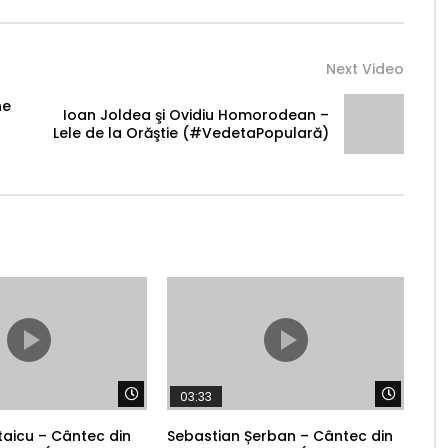
Next Video
he
Ioan Joldea şi Ovidiu Homorodean –
Lele de la Orăştie (#VedetaPopulară)
Watch Later
Watch 
03:33
taicu – Cântec din
Sebastian Șerban – Cântec din