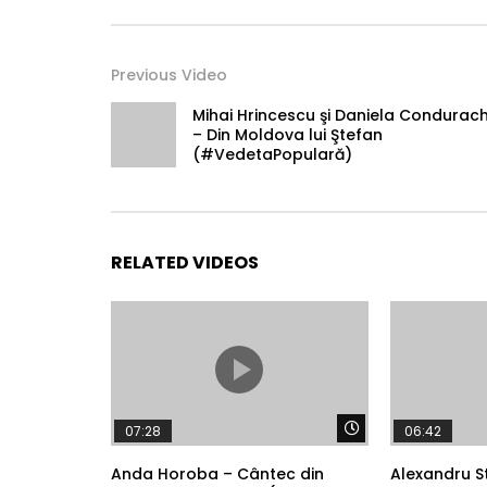
Previous Video
Mihai Hrincescu şi Daniela Condurac
– Din Moldova lui Ştefan
(#VedetaPopulară)
RELATED VIDEOS
Watch Later
07:28
06:42
Anda Horoba – Cântec din
Alexandru S