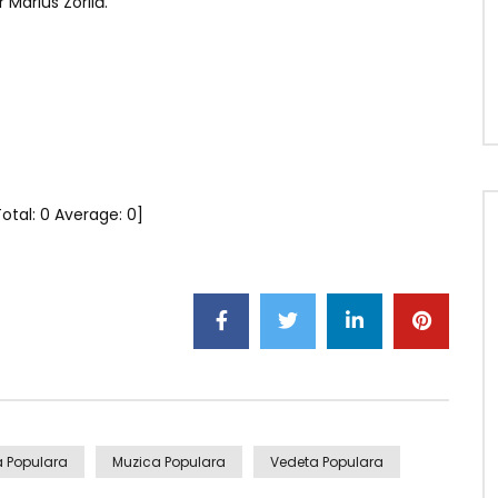
 Marius Zorilă.
Total:
0
Average:
0
]
 Populara
Muzica Populara
Vedeta Populara