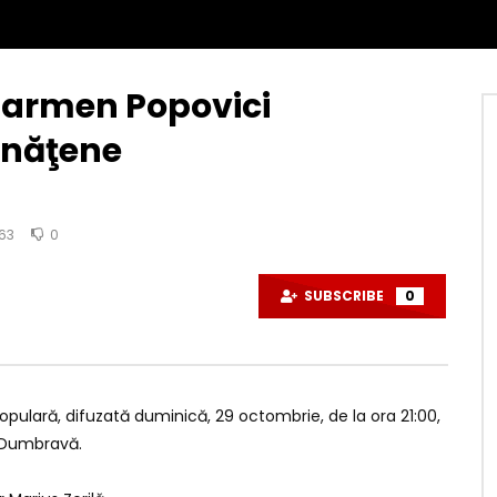
Carmen Popovici
ănăţene
163
0
SUBSCRIBE
0
pulară, difuzată duminică, 29 octombrie, de la ora 21:00,
i Dumbravă.