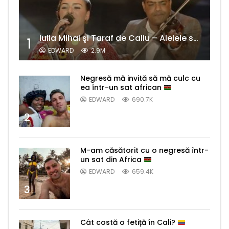
Iulia Mihai şi Taraf de Caliu – Alelele sălcioară (@#VedetaPopulară)
1
EDWARD
2.9M
Negresă mă invită să mă culc cu
ea într-un sat african
EDWARD
690.7K
2
M-am căsătorit cu o negresă într-
un sat din Africa
EDWARD
659.4K
3
Cât costă o fetiță în Cali?