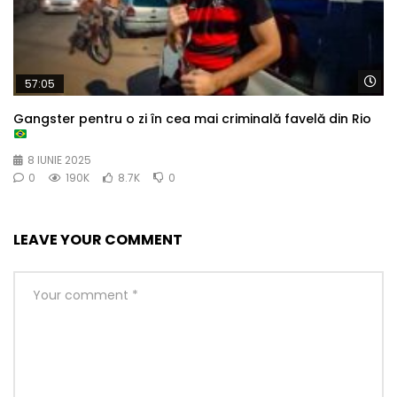
Wa
57:05
Gangster pentru o zi în cea mai criminală favelă din Rio
8 IUNIE 2025
0
190K
8.7K
0
LEAVE YOUR COMMENT