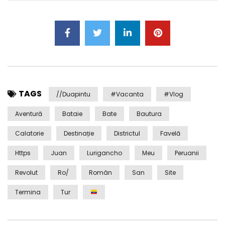
TAGS
//duapintu
#Vacanta
#Vlog
Aventură
Bataie
Bate
Bautura
Calatorie
Destinație
Districtul
Favelă
Https
Juan
Lurigancho
Meu
Peruanii
Revolut
Ro/
Român
San
Site
Termina
Tur