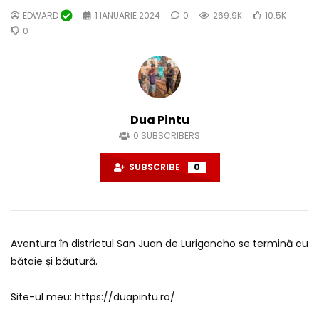
EDWARD
1 IANUARIE 2024
0
269.9K
10.5K
0
Dua Pintu
0
SUBSCRIBERS
SUBSCRIBE
0
Aventura în districtul San Juan de Lurigancho se termină cu
bătaie și băutură.
Site-ul meu: https://duapintu.ro/