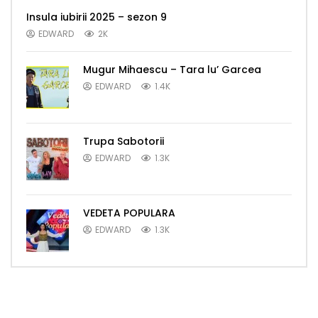
Insula iubirii 2025 – sezon 9
EDWARD
2K
Mugur Mihaescu – Tara lu’ Garcea
EDWARD
1.4K
Trupa Sabotorii
EDWARD
1.3K
VEDETA POPULARA
EDWARD
1.3K