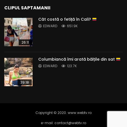
CLIPUL SAPTAMANII
Cât costă o fetiță în Cali?
EDWARD
651.9K
26:11
Columbiancă îmi arată bălțile din sat
EDWARD
123.7K
39:18
Copyright © 2020. www.webtv.ro
e-mail: contact@webtv.ro