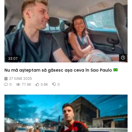
Wa
33:07
Nu mă așteptam să găsesc așa ceva în Sao Paulo
27 IUNIE 2025
0
77.9K
3.8K
0