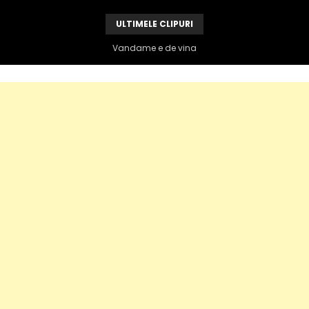
ULTIMELE CLIPURI
Noi suntem români,Nu suntem eroi…Opriţi rǎzboiul!
Ucraina