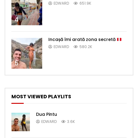
EDWARD
651.9K
4
Incașă îmi arată zona secretă
EDWARD
580.2K
5
MOST VIEWED PLAYLITS
Dua Pintu
EDWARD
3.6K