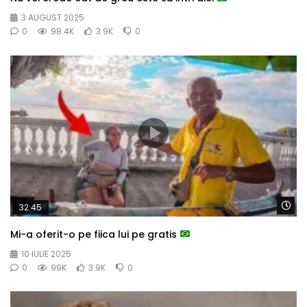
3 AUGUST 2025
0
98.4K
3.9K
0
Wa
32:45
Mi-a oferit-o pe fiica lui pe gratis
10 IULIE 2025
0
99K
3.9K
0