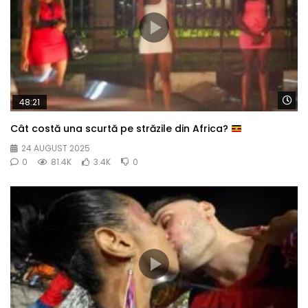
Wa
48:21
Cât costă una scurtă pe străzile din Africa?
24 AUGUST 2025
0
81.4K
3.4K
0