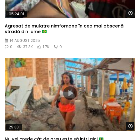
Wa
05:24:01
Agresat de mulatre nimfomane în cea mai obscenă
stradă din lume
14 AUGUST 2025
0
37.3K
1.7K
0
Wa
29:33
Nu vei crede cât de greu este să intri aici