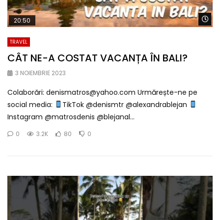
Wa
20:50
TRAVEL
CÂT NE-A COSTAT VACANȚA ÎN BALI?
3 NOIEMBRIE 2023
Colaborări: denismatros@yahoo.com Urmărește-ne pe
social media:
TikTok @denismtr @alexandrablejan
Instagram @matrosdenis @blejanal...
0
3.2K
80
0