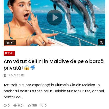
Wa
15:51
TRAVEL
Am văzut delfini in Maldive de pe o barcă
privată!
17 MAI 2025
Am trăit o super experiență in ultimele zile din Maldive. In
pachetul nostru a fost inclus Dolphin Sunset Cruise, dar noi,
pentru că...
0
6.6K
155
0