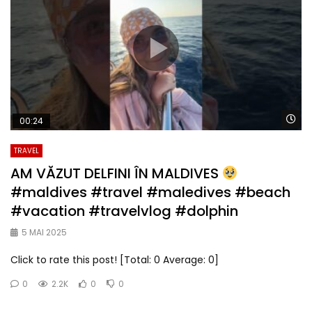
Wa
00:24
TRAVEL
AM VĂZUT DELFINI ÎN MALDIVES
#maldives #travel #maledives #beach
#vacation #travelvlog #dolphin
5 MAI 2025
Click to rate this post! [Total: 0 Average: 0]
0
2.2K
0
0