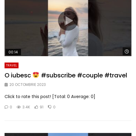
Wa
00:14
TRAVEL
O iubesc
#subscribe #couple #travel
20 OCTOMBRIE 2023
Click to rate this post! [Total: 0 Average: 0]
0
3.4K
91
0