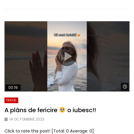
Wa
00:19
TRAVEL
A plâns de fericire
o iubesc!!
14 OCTOMBRIE 2023
Click to rate this post! [Total: 0 Average: 0]