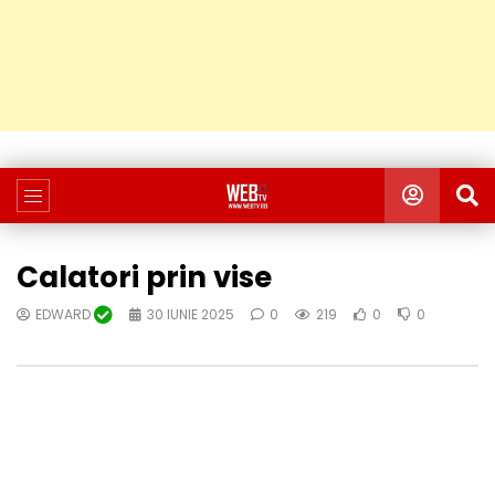
Calatori prin vise
EDWARD
30 IUNIE 2025
0
219
0
0