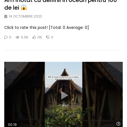
Am înotat cu delfinii in ocean pentru 100
de lei
14 OCTOMBRIE 2023
Click to rate this post! [Total: 0 Average: 0]
0
5.5K
116
0
Wa
00:19