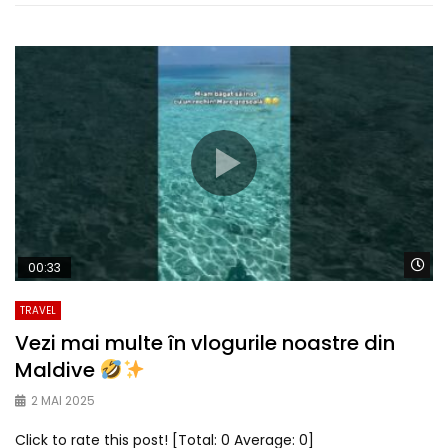
Wa
00:33
TRAVEL
Vezi mai multe în vlogurile noastre din
Maldive
2 MAI 2025
Click to rate this post! [Total: 0 Average: 0]