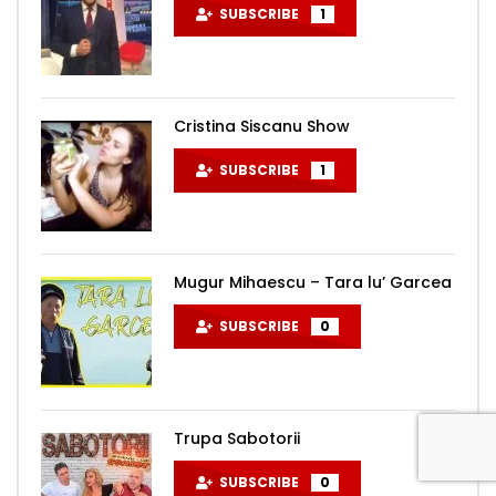
SUBSCRIBE
1
Cristina Siscanu Show
SUBSCRIBE
1
Mugur Mihaescu – Tara lu’ Garcea
SUBSCRIBE
0
Trupa Sabotorii
SUBSCRIBE
0