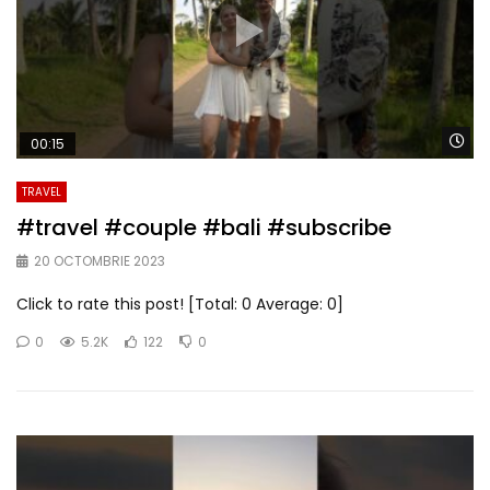
Wa
00:15
TRAVEL
#travel #couple #bali #subscribe
20 OCTOMBRIE 2023
Click to rate this post! [Total: 0 Average: 0]
0
5.2K
122
0