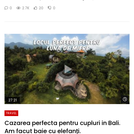
0
2.7K
20
0
Wa
27:21
TRAVEL
Cazarea perfecta pentru cupluri in Bali.
Am facut baie cu elefanți.