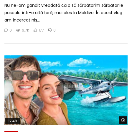
Nu ne-am gândit vreodată că o să sărbătorim sărbătorile
pascale într-o altă țară, mai ales în Maldive. În acest vlog
am încercat niș...
0
6.7K
177
0
Wa
12:48