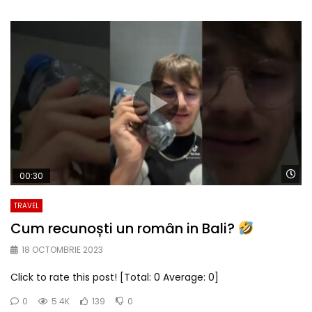
Wa
00:30
TRAVEL
Cum recunoști un român in Bali?
18 OCTOMBRIE 2023
Click to rate this post! [Total: 0 Average: 0]
0
5.4K
139
0