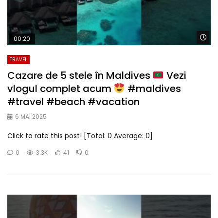
Wa
00:20
TRAVEL
Cazare de 5 stele în Maldives
Vezi
vlogul complet acum
#maldives
#travel #beach #vacation
6 MAI 2025
Click to rate this post! [Total: 0 Average: 0]
0
3.3K
41
0