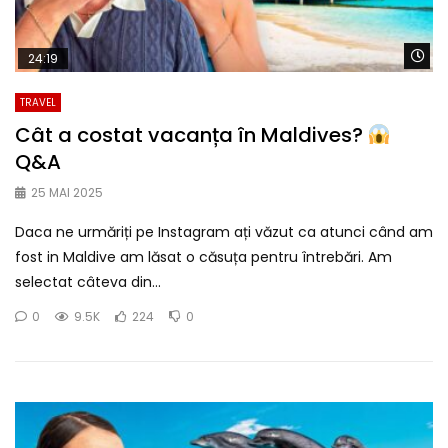
Wa
24:19
TRAVEL
Cât a costat vacanța în Maldives?
Q&A
25 MAI 2025
Daca ne urmăriți pe Instagram ați văzut ca atunci când am
fost in Maldive am lăsat o căsuța pentru întrebări. Am
selectat câteva din...
0
9.5K
224
0