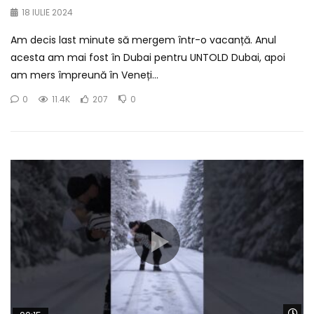
18 IULIE 2024
Am decis last minute să mergem într-o vacanță. Anul
acesta am mai fost în Dubai pentru UNTOLD Dubai, apoi
am mers împreună în Veneți...
0
11.4K
207
0
Wa