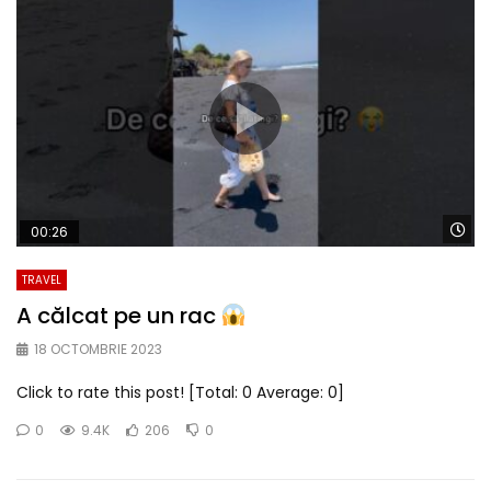
Wa
00:26
TRAVEL
A călcat pe un rac
18 OCTOMBRIE 2023
Click to rate this post! [Total: 0 Average: 0]
0
9.4K
206
0