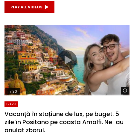
PLAY ALL VIDEOS
Wa
17:30
TRAVEL
Vacanță în stațiune de lux, pe buget. 5
zile în Positano pe coasta Amalfi. Ne-au
anulat zborul.