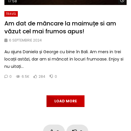
Wa
17:58
TRAVEL
Am dat de mâncare la maimuțe si am
văzut cel mai frumos apus!
6 SEPTEMBRIE 2024
Au ajuns Daniela și George cu bine în Bali. Am mers in trei
locații astăzi, dar am si mâncat in locuri frumoase. Enjoy si
nu uitați...
0
6.5K
284
0
LOAD MORE