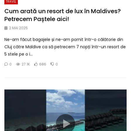
TRAVEL
Cum arată un resort de lux în Maldives?
Petrecem Paștele aici!
2 MAI 2025
Ne-am făcut bagajele și ne-am pornit într-o călătorie din
Cluj către Maldive ca să petrecem 7 nopți într-un resort de
5 stele pe o i...
0
27.1K
686
0