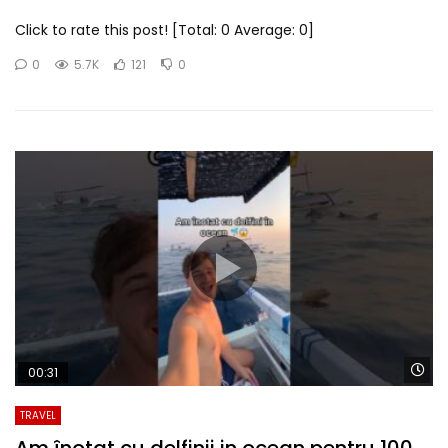
Click to rate this post! [Total: 0 Average: 0]
0
5.7K
121
0
Wa
00:31
TRAVEL