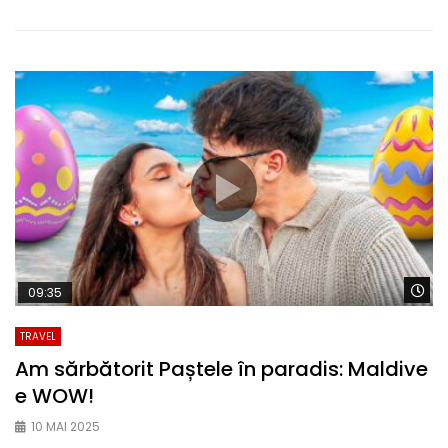
Wa
09:35
TRAVEL
Am sărbătorit Paștele în paradis: Maldive
e WOW!
10 MAI 2025