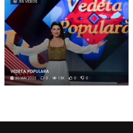
56 VIDEOS
VEDETA POPULARA
30 MAI 2022
0
1.3K
0
0