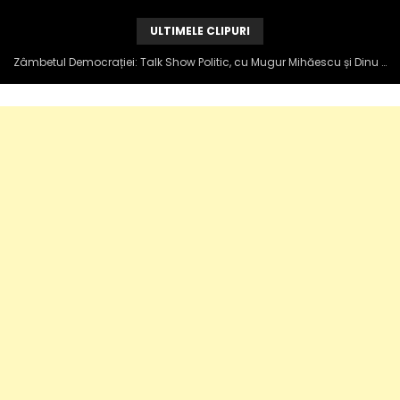
ULTIMELE CLIPURI
Zâmbetul Democrației: Talk Show Politic, cu Mugur Mihăescu și Dinu Popescu