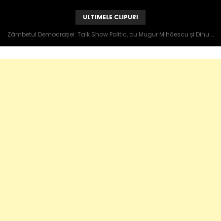
ULTIMELE CLIPURI
Zâmbetul Democrației: Talk Show Politic, cu Mugur Mihăescu și Dinu Popescu