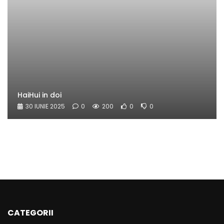
HaiHui in doi
30 IUNIE 2025
0
200
0
0
CATEGORII