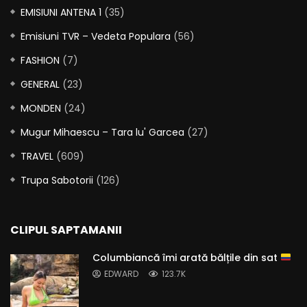
EMISIUNI ANTENA 1
(35)
Emisiuni TVR – Vedeta Populara
(56)
FASHION
(7)
GENERAL
(23)
MONDEN
(24)
Mugur Mihaescu – Tara lu' Garcea
(27)
TRAVEL
(609)
Trupa Sabotorii
(126)
CLIPUL SAPTAMANII
Columbiancă îmi arată bălțile din sat
EDWARD
123.7K