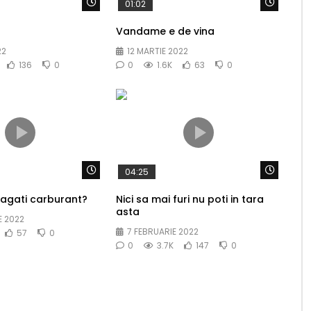
Watch Later
Watch 
01:02
Vandame e de vina
22
12 MARTIE 2022
136
0
0
1.6K
63
0
Watch Later
Watch 
04:25
bagati carburant?
Nici sa mai furi nu poti in tara
asta
E 2022
7 FEBRUARIE 2022
57
0
0
3.7K
147
0