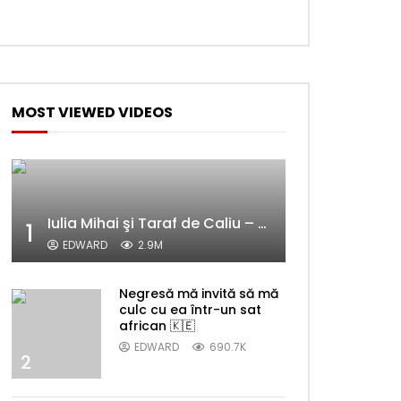
MOST VIEWED VIDEOS
Iulia Mihai şi Taraf de Caliu – Alelele sălcioară (@#VedetaPopulară)
1
EDWARD
2.9M
Negresă mă invită să mă
culc cu ea într-un sat
african 🇰🇪
EDWARD
690.7K
2