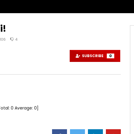
i!
106
4
SUBSCRIBE
0
Total:
0
Average:
0
]