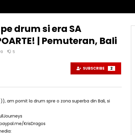
pe drum si era SA
ARTE! | Pemuteran, Bali
99
5
SUBSCRIBE
2
))), am pornit la drum spre o zona superba din Bali, si
FullJourneys
/paypal.me/KrisDragos
media: