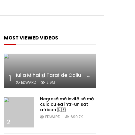
MOST VIEWED VIDEOS
Later
Iulia Mihai şi Taraf de Caliu – Alelele sălcioară (@#VedetaPopulară)
1
EDWARD
2.9M
Negresă mă invită să mă
culc cu ea într-un sat
african 🇰🇪
EDWARD
690.7K
2