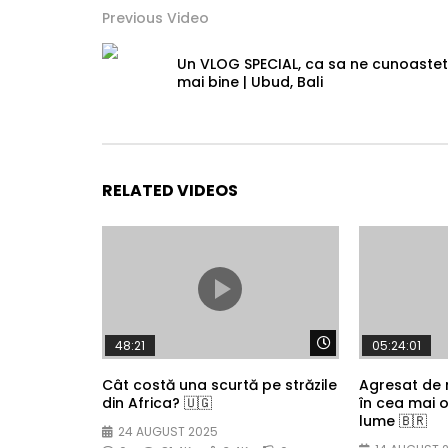
Previous Video
Un VLOG SPECIAL, ca sa ne cunoastet
mai bine | Ubud, Bali
RELATED VIDEOS
Watch Later
48:21
05:24:01
Cât costă una scurtă pe străzile
Agresat de
din Africa? 🇺🇬
în cea mai 
lume 🇧🇷
24 AUGUST 2025