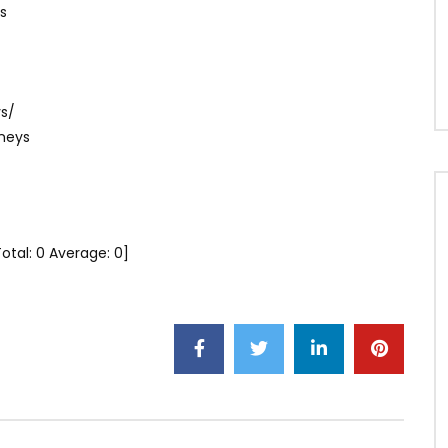
s
ys/
rneys
Total:
0
Average:
0
]