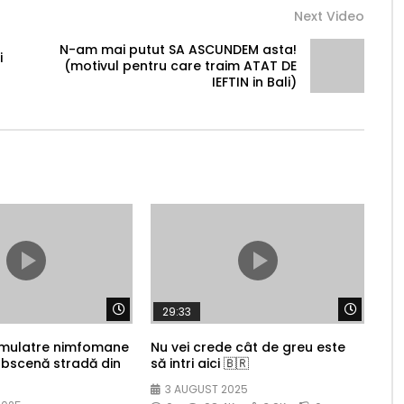
Next Video
N-am mai putut SA ASCUNDEM asta!
i
(motivul pentru care traim ATAT DE
IEFTIN in Bali)
Watch Later
Watch 
29:33
 mulatre nimfomane
Nu vei crede cât de greu este
obscenă stradă din
să intri aici 🇧🇷
3 AUGUST 2025