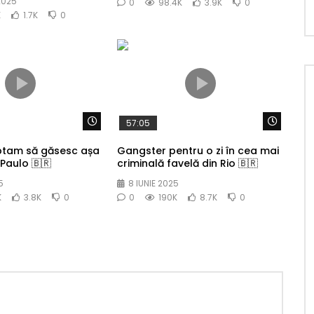
2025
0
98.4K
3.9K
0
K
1.7K
0
Watch Later
Watch 
57:05
ptam să găsesc așa
Gangster pentru o zi în cea mai
Paulo 🇧🇷
criminală favelă din Rio 🇧🇷
5
8 IUNIE 2025
K
3.8K
0
0
190K
8.7K
0