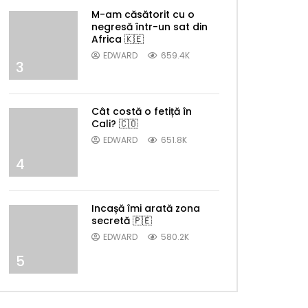
M-am căsătorit cu o
negresă într-un sat din
Africa 🇰🇪
EDWARD
659.4K
3
Cât costă o fetiță în
Cali? 🇨🇴
EDWARD
651.8K
4
Incașă îmi arată zona
secretă 🇵🇪
EDWARD
580.2K
5