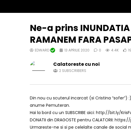
Ne-a prins INUNDATIA 
RAMANEM FARA PASAPO
EDWARD
13 APRILIE 2020
0
4.4K
1
Calatoreste cu noi
2
SUBSCRIBERS
Din nou cu scuterul incarcat (si Cristina “sofer”) :
anume Pemuteran.
Hai la bord cu un SUBSCRIBE aici: http://bit.ly/Kris
DONATII din DRAGOSTE pentru CALATORII: https:/
Urmareste-ne si si pe celelalte canale de social 