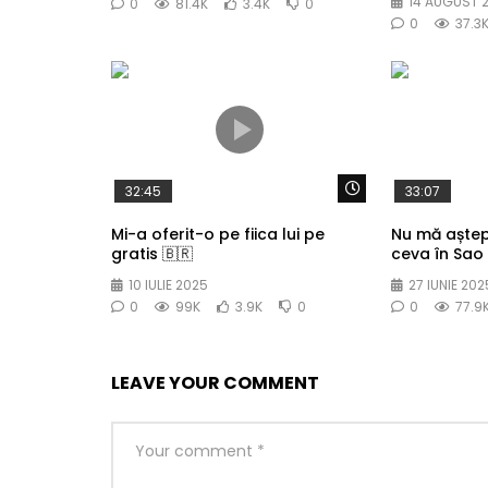
14 AUGUST 
0
81.4K
3.4K
0
0
37.3
Watch Later
32:45
33:07
Mi-a oferit-o pe fiica lui pe
Nu mă aște
gratis 🇧🇷
ceva în Sao 
10 IULIE 2025
27 IUNIE 202
0
99K
3.9K
0
0
77.9
LEAVE YOUR COMMENT