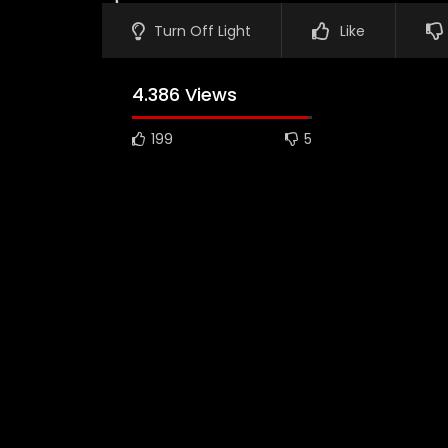
Turn Off Light
Like
4.386 Views
199
5