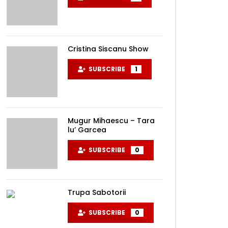
Cristina Siscanu Show
SUBSCRIBE
1
Mugur Mihaescu – Tara
lu’ Garcea
SUBSCRIBE
0
Later
Trupa Sabotorii
SUBSCRIBE
0