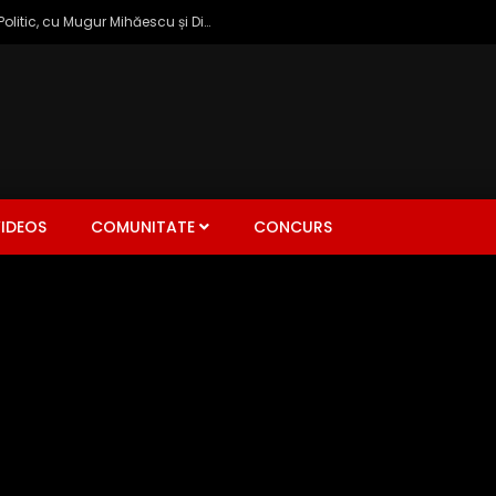
Zâmbetul Democrației: Talk Show Politic, cu Mugur Mihăescu și Dinu Popescu
IDEOS
COMUNITATE
CONCURS