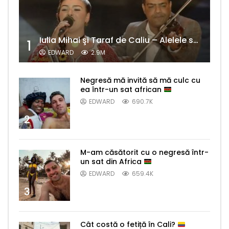
Iulia Mihai şi Taraf de Caliu – Alelele sălcioară (@#VedetaPopulară)
1
EDWARD
2.9M
Negresă mă invită să mă culc cu
ea într-un sat african
EDWARD
690.7K
2
M-am căsătorit cu o negresă într-
un sat din Africa
EDWARD
659.4K
3
Cât costă o fetiță în Cali?