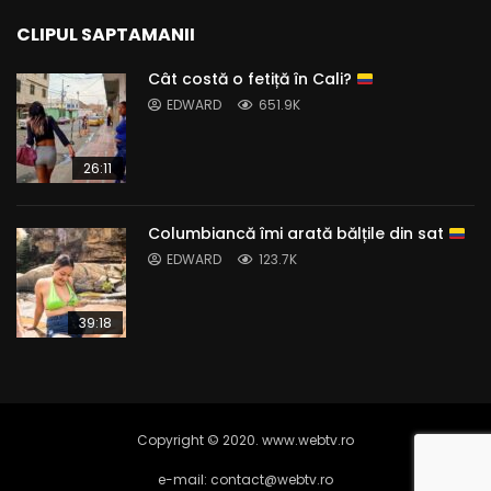
CLIPUL SAPTAMANII
Cât costă o fetiță în Cali?
EDWARD
651.9K
26:11
Columbiancă îmi arată bălțile din sat
EDWARD
123.7K
39:18
Copyright © 2020. www.webtv.ro
e-mail: contact@webtv.ro