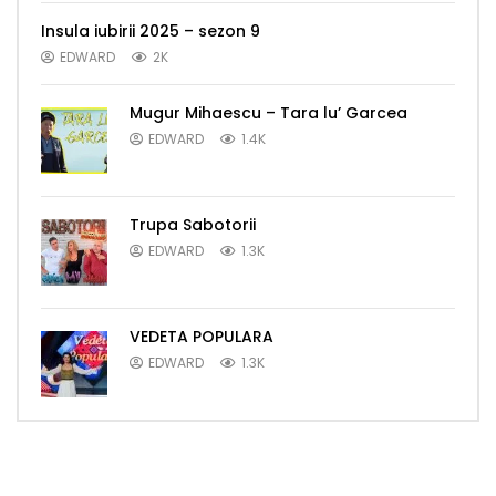
Insula iubirii 2025 – sezon 9
EDWARD
2K
Mugur Mihaescu – Tara lu’ Garcea
EDWARD
1.4K
Trupa Sabotorii
EDWARD
1.3K
VEDETA POPULARA
EDWARD
1.3K