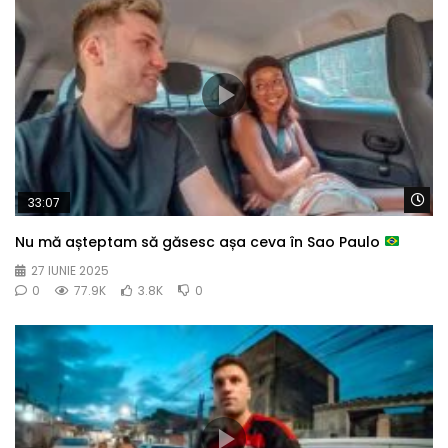
Wa
33:07
Nu mă așteptam să găsesc așa ceva în Sao Paulo
27 IUNIE 2025
0
77.9K
3.8K
0