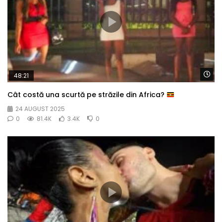
Wa
48:21
Cât costă una scurtă pe străzile din Africa?
24 AUGUST 2025
0
81.4K
3.4K
0