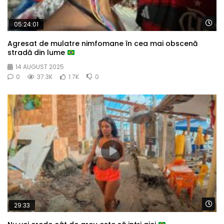
Wa
05:24:01
Agresat de mulatre nimfomane în cea mai obscenă
stradă din lume
14 AUGUST 2025
0
37.3K
1.7K
0
Wa
29:33