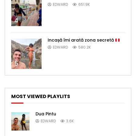
EDWARD
651.9K
4
Incașă îmi arată zona secretă
EDWARD
580.2K
5
MOST VIEWED PLAYLITS
Dua Pintu
EDWARD
3.6K