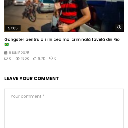
Wa
57:05
Gangster pentru o zi în cea mai criminală favelă din Rio
8 IUNIE 2025
0
190K
8.7K
0
LEAVE YOUR COMMENT