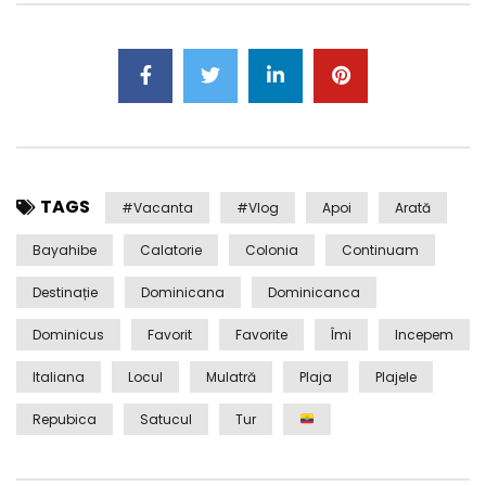
TAGS
#Vacanta
#Vlog
Apoi
Arată
Bayahibe
Calatorie
Colonia
Continuam
Destinație
Dominicana
Dominicanca
Dominicus
Favorit
Favorite
Îmi
Incepem
Italiana
Locul
Mulatră
Plaja
Plajele
Repubica
Satucul
Tur