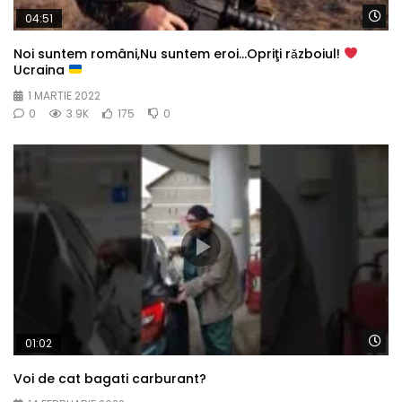
Wa
04:51
Noi suntem români,Nu suntem eroi…Opriţi rǎzboiul!
Ucraina
1 MARTIE 2022
0
3.9K
175
0
Wa
01:02
Voi de cat bagati carburant?