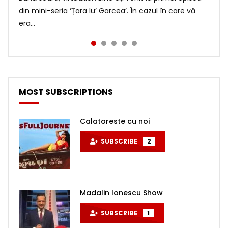
din mini-seria ‘Țara lu’ Garcea’. În cazul în care vă
https://revolut.me/duapintu Wise:
mesajele voastre de încurajare de săptămâna
Varianta necenzurată a a...
https://duapintu.ro/ Revolut...
era...
https://wise.com/pay/me/tudors43 Dacă vrei să fii
trecută! De data acesta în Țara lu...
membru pe Yout...
MOST SUBSCRIPTIONS
Calatoreste cu noi
SUBSCRIBE
2
Madalin Ionescu Show
SUBSCRIBE
1