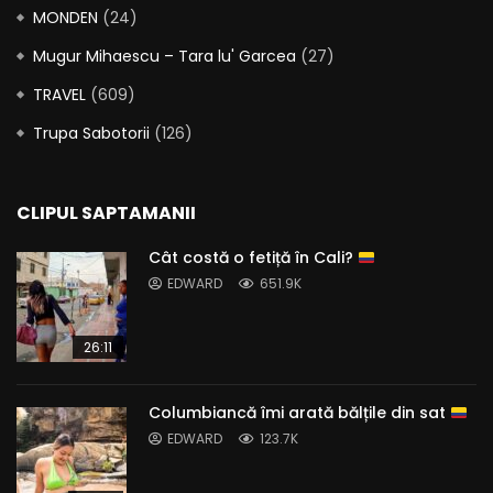
MONDEN
(24)
Mugur Mihaescu – Tara lu' Garcea
(27)
TRAVEL
(609)
Trupa Sabotorii
(126)
CLIPUL SAPTAMANII
Cât costă o fetiță în Cali?
EDWARD
651.9K
26:11
Columbiancă îmi arată bălțile din sat
EDWARD
123.7K