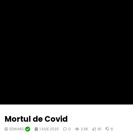
Mortul de Covid
EDWARD
1 IULIE 2020
0
2.6K
81
6