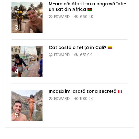
M-am căsătorit cu o negresă într-
un sat din Africa
EDWARD
659.4K
3
Cât costă o fetiță în Cali?
EDWARD
651.9K
4
Incașă îmi arată zona secretă
EDWARD
580.2K
5