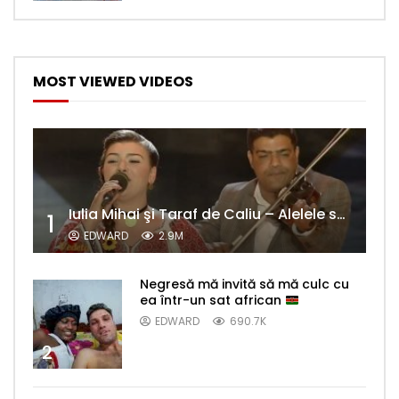
MOST VIEWED VIDEOS
Iulia Mihai şi Taraf de Caliu – Alelele sălcioară (@#VedetaPopulară)
1
EDWARD
2.9M
Negresă mă invită să mă culc cu
ea într-un sat african
EDWARD
690.7K
2