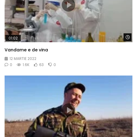
Wa
01:02
Vandame e de vina
12 MARTIE 2022
0
1.6K
63
0