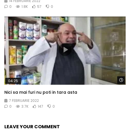
14 FEBRUARIE 2022
0
1.8K
57
0
Wa
04:25
Nici sa mai furi nu poti in tara asta
7 FEBRUARIE 2022
0
3.7K
147
0
LEAVE YOUR COMMENT