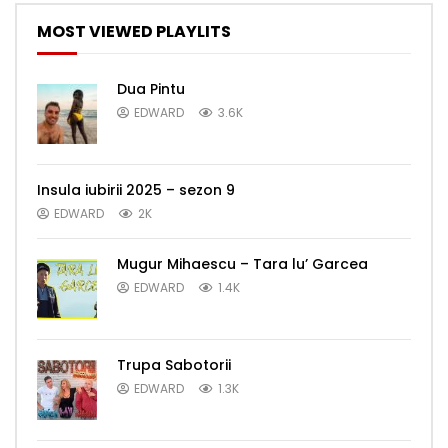
MOST VIEWED PLAYLITS
Dua Pintu
EDWARD
3.6K
Insula iubirii 2025 – sezon 9
EDWARD
2K
Mugur Mihaescu – Tara lu’ Garcea
EDWARD
1.4K
Trupa Sabotorii
EDWARD
1.3K