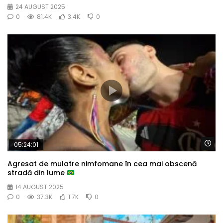
24 AUGUST 2025
0
81.4K
3.4K
0
Wa
05:24:01
Agresat de mulatre nimfomane în cea mai obscenă
stradă din lume
14 AUGUST 2025
0
37.3K
1.7K
0