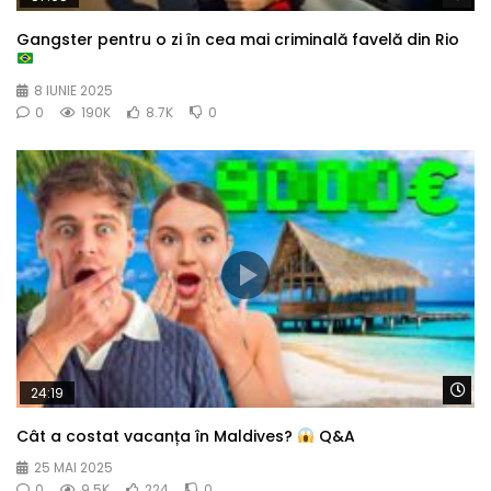
Gangster pentru o zi în cea mai criminală favelă din Rio
8 IUNIE 2025
0
190K
8.7K
0
Wa
24:19
Cât a costat vacanța în Maldives?
Q&A
25 MAI 2025
0
9.5K
224
0