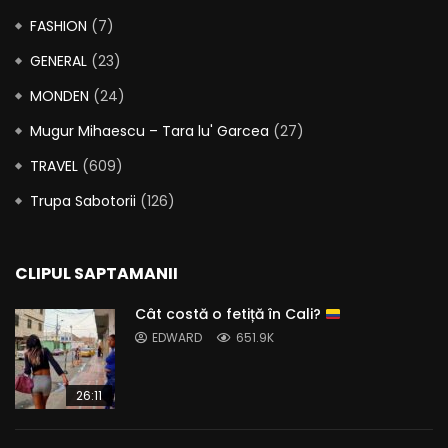
FASHION
(7)
GENERAL
(23)
MONDEN
(24)
Mugur Mihaescu – Tara lu' Garcea
(27)
TRAVEL
(609)
Trupa Sabotorii
(126)
CLIPUL SAPTAMANII
Cât costă o fetiță în Cali?
EDWARD
651.9K
26:11