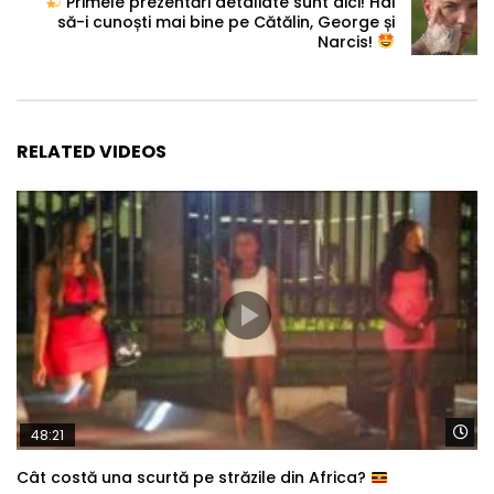
Primele prezentări detaliate sunt aici! Hai
să-i cunoști mai bine pe Cătălin, George și
Narcis!
RELATED VIDEOS
Wa
48:21
Cât costă una scurtă pe străzile din Africa?