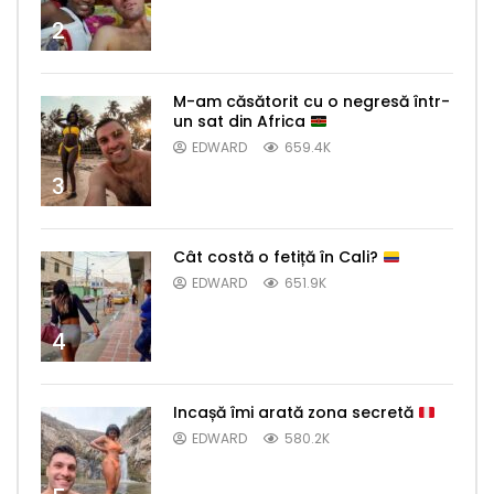
2
M-am căsătorit cu o negresă într-
un sat din Africa
EDWARD
659.4K
3
Cât costă o fetiță în Cali?
EDWARD
651.9K
4
Incașă îmi arată zona secretă
EDWARD
580.2K