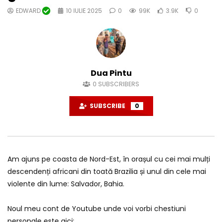
EDWARD
10 IULIE 2025
0
99K
3.9K
0
Dua Pintu
0
SUBSCRIBERS
SUBSCRIBE
0
Am ajuns pe coasta de Nord-Est, în orașul cu cei mai mulți
descendenți africani din toată Brazilia și unul din cele mai
violente din lume: Salvador, Bahia.
Noul meu cont de Youtube unde voi vorbi chestiuni
personale este aici: