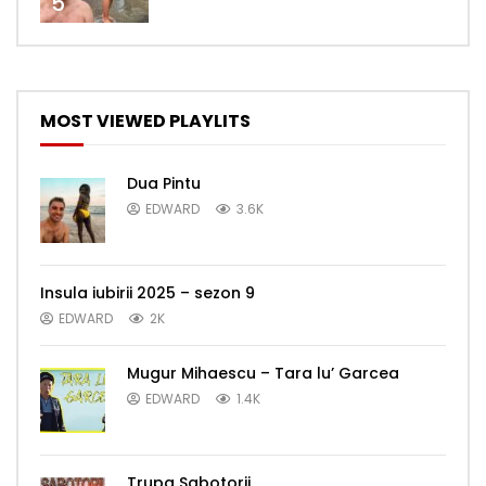
5
MOST VIEWED PLAYLITS
Dua Pintu
EDWARD
3.6K
Insula iubirii 2025 – sezon 9
EDWARD
2K
Mugur Mihaescu – Tara lu’ Garcea
EDWARD
1.4K
Trupa Sabotorii