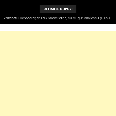
ULTIMELE CLIPURI
Zâmbetul Democrației: Talk Show Politic, cu Mugur Mihăescu și Dinu Popescu