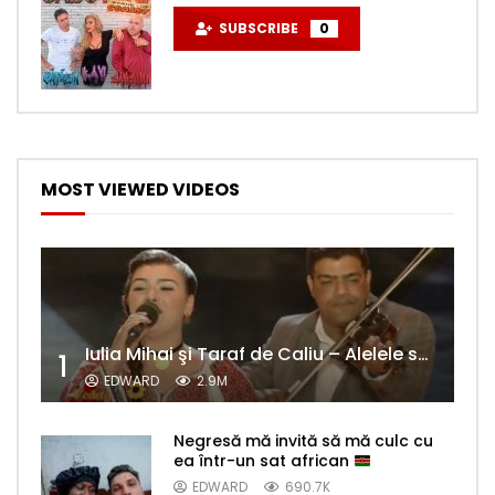
SUBSCRIBE
0
MOST VIEWED VIDEOS
Iulia Mihai şi Taraf de Caliu – Alelele sălcioară (@#VedetaPopulară)
1
EDWARD
2.9M
Negresă mă invită să mă culc cu
ea într-un sat african
EDWARD
690.7K