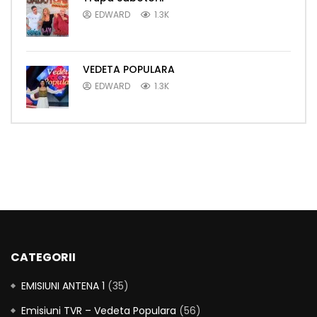
EDWARD
1.3K
VEDETA POPULARA
EDWARD
1.3K
CATEGORII
EMISIUNI ANTENA 1
(35)
Emisiuni TVR – Vedeta Populara
(56)