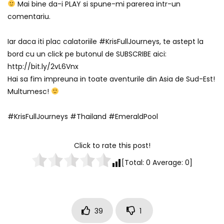
Mai bine da-i PLAY si spune-mi parerea intr-un
comentariu.
Iar daca iti plac calatoriile #KrisFullJourneys, te astept la
bord cu un click pe butonul de SUBSCRIBE aici:
http://bit.ly/2vL6Vnx
Hai sa fim impreuna in toate aventurile din Asia de Sud-Est!
Multumesc!
#KrisFullJourneys #Thailand #EmeraldPool
Click to rate this post!
[Total:
0
Average:
0
]
39
1