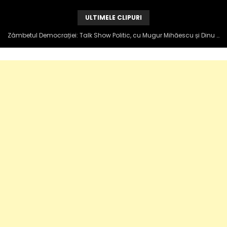
ULTIMELE CLIPURI
Zâmbetul Democrației: Talk Show Politic, cu Mugur Mihăescu și Dinu Popescu