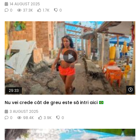
14 AUGUST 2025
0
37.3K
1.7K
0
Wa
29:33
Nu vei crede cât de greu este să intri aici
3 AUGUST 2025
0
98.4K
3.9K
0