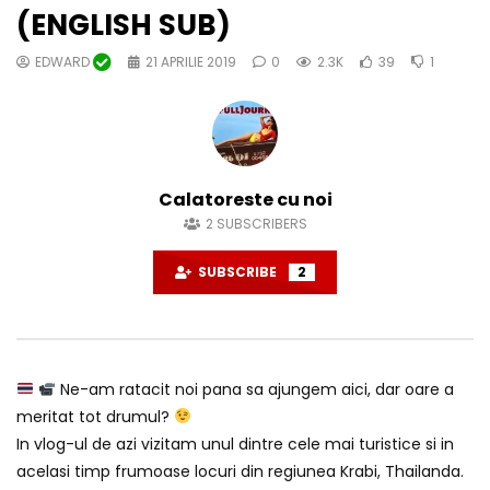
(ENGLISH SUB)
EDWARD
21 APRILIE 2019
0
2.3K
39
1
Calatoreste cu noi
2
SUBSCRIBERS
SUBSCRIBE
2
Ne-am ratacit noi pana sa ajungem aici, dar oare a
meritat tot drumul?
In vlog-ul de azi vizitam unul dintre cele mai turistice si in
acelasi timp frumoase locuri din regiunea Krabi, Thailanda.