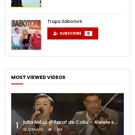
Trupa Sabotorii
SUBSCRIBE
0
MOST VIEWED VIDEOS
Iulia Mihai şi Taraf de Caliu – Alelele sălcioară (@#VedetaPopulară)
1
EDWARD
2.9M