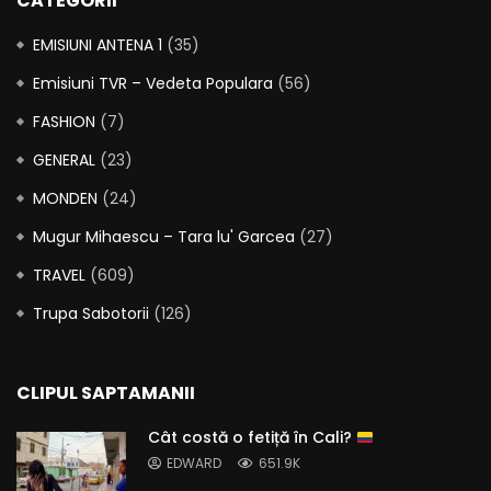
CATEGORII
EMISIUNI ANTENA 1
(35)
Emisiuni TVR – Vedeta Populara
(56)
FASHION
(7)
GENERAL
(23)
MONDEN
(24)
Mugur Mihaescu – Tara lu' Garcea
(27)
TRAVEL
(609)
Trupa Sabotorii
(126)
CLIPUL SAPTAMANII
Cât costă o fetiță în Cali?
EDWARD
651.9K