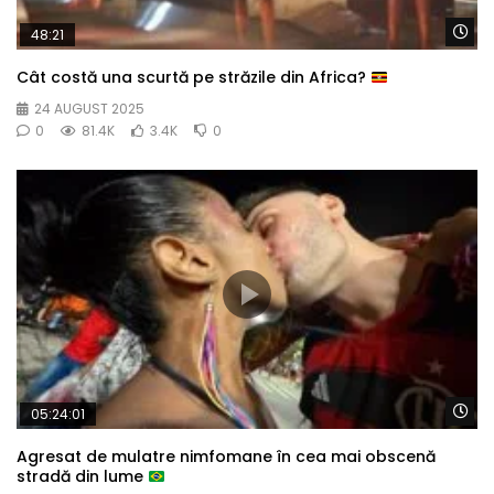
Wa
48:21
Cât costă una scurtă pe străzile din Africa?
24 AUGUST 2025
0
81.4K
3.4K
0
Wa
05:24:01
Agresat de mulatre nimfomane în cea mai obscenă
stradă din lume