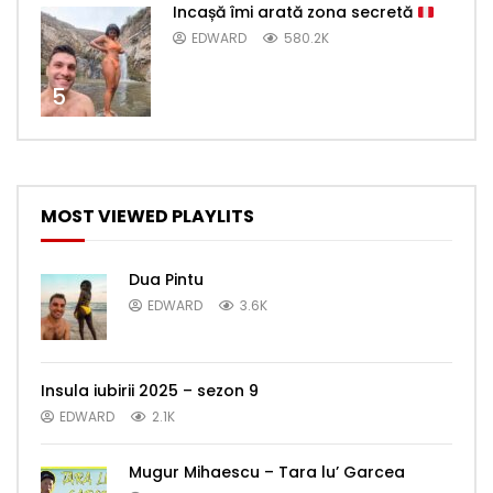
Incașă îmi arată zona secretă
EDWARD
580.2K
5
MOST VIEWED PLAYLITS
Dua Pintu
EDWARD
3.6K
Insula iubirii 2025 – sezon 9
EDWARD
2.1K
Mugur Mihaescu – Tara lu’ Garcea