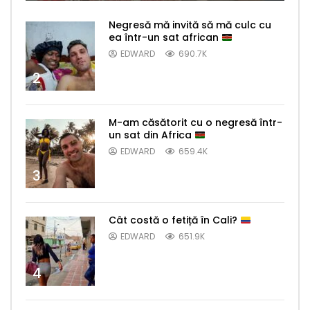
Negresă mă invită să mă culc cu
ea într-un sat african
EDWARD
690.7K
2
M-am căsătorit cu o negresă într-
un sat din Africa
EDWARD
659.4K
3
Cât costă o fetiță în Cali?
EDWARD
651.9K
4