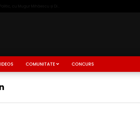
Zâmbetul Democrației: Talk Show Politic, cu Mugur Mihăescu și Dinu Popescu
IDEOS
COMUNITATE
CONCURS
n