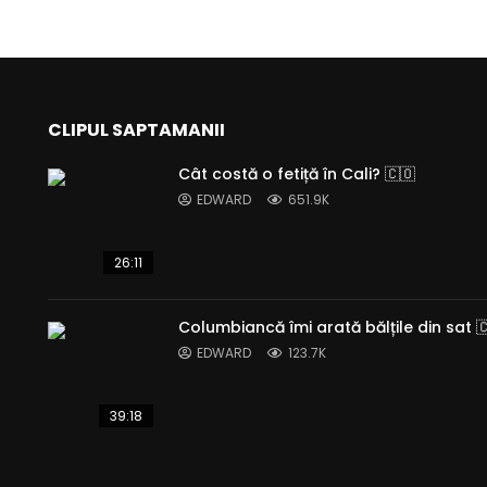
CLIPUL SAPTAMANII
Cât costă o fetiță în Cali? 🇨🇴
EDWARD
651.9K
26:11
Columbiancă îmi arată bălțile din sat 
EDWARD
123.7K
39:18