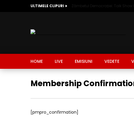
ULTIMELE CLIPURI
HOME
LIVE
EMISIUNI
VEDETE
V
Membership Confirmatio
[pmpro_confirmation]