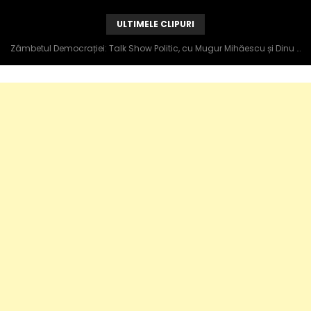
ULTIMELE CLIPURI
Zâmbetul Democrației: Talk Show Politic, cu Mugur Mihăescu și Dinu Popescu