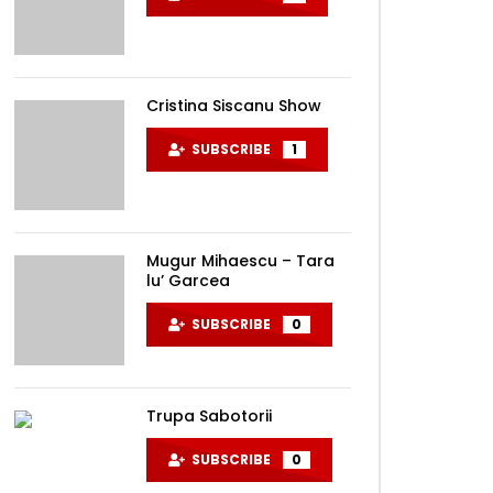
Cristina Siscanu Show
SUBSCRIBE
1
Later
Mugur Mihaescu – Tara
lu’ Garcea
SUBSCRIBE
0
Trupa Sabotorii
SUBSCRIBE
0