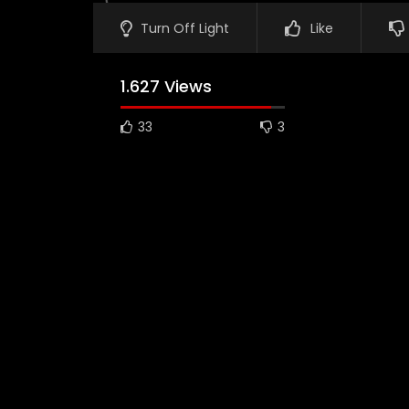
Turn Off Light
Like
1.627 Views
33
3