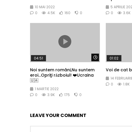
10 MAI 2022
5 APRILIE 20
0
4.5K
160
0
0
3.6K
Watch Later
04:51
01:02
Noi suntem români,Nu suntem
Voi de cat 
eroi…Opriţi rǎzboiul! ❤️Ucraina
14 FEBRUARI
🇺🇦
0
1.8K
1 MARTIE 2022
0
3.9K
175
0
LEAVE YOUR COMMENT