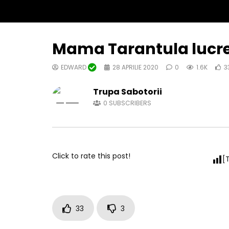
Mama Tarantula lucr
EDWARD
28 APRILIE 2020
0
1.6K
3
Trupa Sabotorii
0
SUBSCRIBERS
Click to rate this post!
[
33
3