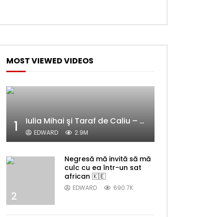
MOST VIEWED VIDEOS
Iulia Mihai şi Taraf de Caliu – Alelele sălcioară (@#VedetaPopulară)
1
EDWARD
2.9M
Negresă mă invită să mă
culc cu ea într-un sat
african 🇰🇪
EDWARD
690.7K
2