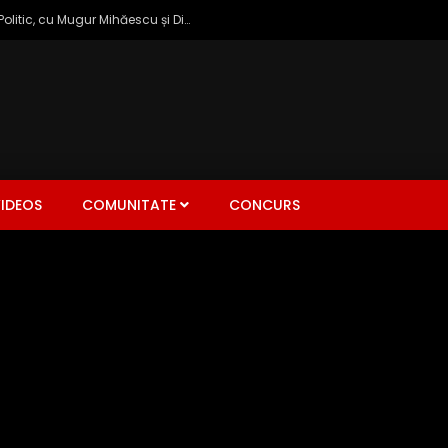
Zâmbetul Democrației: Talk Show Politic, cu Mugur Mihăescu și Dinu Popescu
IDEOS
COMUNITATE
CONCURS