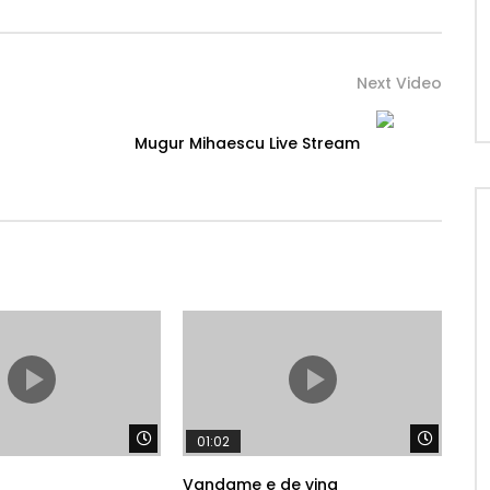
Next Video
Mugur Mihaescu Live Stream
Watch Later
Watch 
01:02
Vandame e de vina