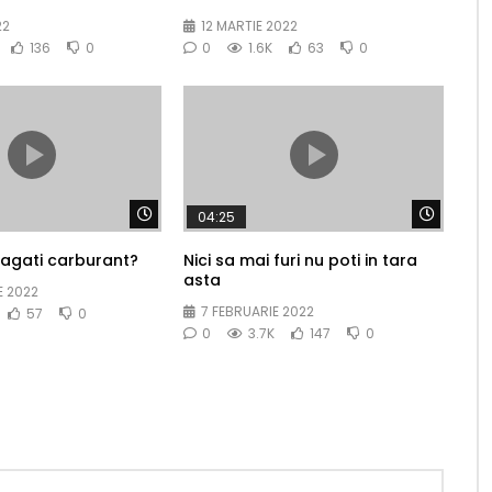
22
12 MARTIE 2022
136
0
0
1.6K
63
0
Watch Later
Watch 
04:25
bagati carburant?
Nici sa mai furi nu poti in tara
asta
E 2022
7 FEBRUARIE 2022
57
0
0
3.7K
147
0