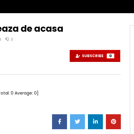
eaza de acasa
3
3
SUBSCRIBE
0
Total:
0
Average:
0
]