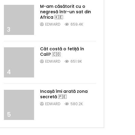
M-am căsătorit cu o
negresă într-un sat din
Africa 🇰🇪
EDWARD
659.4K
3
Cât costă o fetiță în
Cali? 🇨🇴
EDWARD
651.9K
4
Incașă îmi arată zona
secretă 🇵🇪
EDWARD
580.2K
5