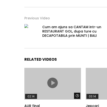
Previous Video
Cum am ajuns sa CANTAM intr-un
RESTAURANT GOL, dupa ture cu
DECAPOTABILA prin MUNTI | BALI
RELATED VIDEOS
Watch Later
02:14
03:14
AUR final
Jepcari