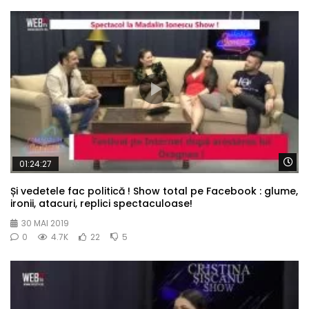
Wa
01:24:27
Și vedetele fac politică ! Show total pe Facebook : glume,
ironii, atacuri, replici spectaculoase!
30 MAI 2019
0
4.7K
22
5