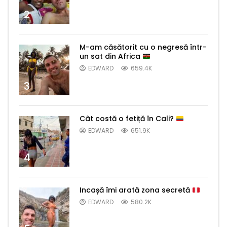
2
M-am căsătorit cu o negresă într-
un sat din Africa
EDWARD
659.4K
3
Cât costă o fetiță în Cali?
EDWARD
651.9K
4
Incașă îmi arată zona secretă
EDWARD
580.2K