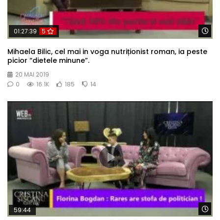
Wa
01:27:39
5
Mihaela Bilic, cel mai in voga nutriționist roman, ia peste
picior “dietele minune”.
20 MAI 2019
0
16.1K
185
14
Wa
59:44