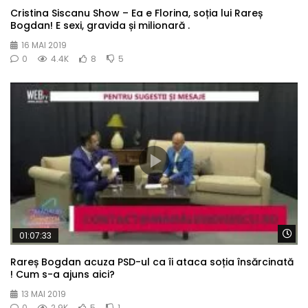
Cristina Siscanu Show – Ea e Florina, soția lui Rareș
Bogdan! E sexi, gravida și milionară .
16 MAI 2019
0
4.4K
8
5
Wa
01:07:33
Rareș Bogdan acuza PSD-ul ca îi ataca soția însărcinată
! Cum s-a ajuns aici?
13 MAI 2019
0
2.9K
5
1