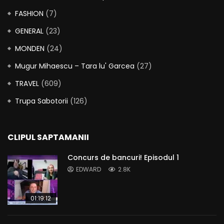
FASHION
(7)
GENERAL
(23)
MONDEN
(24)
Mugur Mihaescu – Tara lu' Garcea
(27)
TRAVEL
(609)
Trupa Sabotorii
(126)
CLIPUL SAPTAMANII
Concurs de bancuri! Episodul 1
EDWARD
2.8K
01:19:12