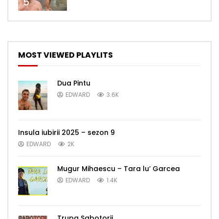
5
MOST VIEWED PLAYLITS
Dua Pintu
EDWARD
3.6K
Insula iubirii 2025 – sezon 9
EDWARD
2K
Mugur Mihaescu – Tara lu’ Garcea
EDWARD
1.4K
Trupa Sabotorii