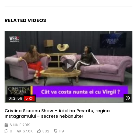
RELATED VIDEOS
Wa
01:21:58
5
Cristina Siscanu Show – Adelina Pestritu, regina
Instagramului – secrete nebănuite!
6 IUNIE 2019
0
67.6K
302
119