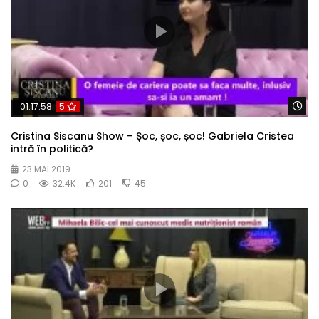
Wa
01:17:58
5
Cristina Siscanu Show – Șoc, șoc, șoc! Gabriela Cristea
intră în politică?
23 MAI 2019
0
32.4K
201
45