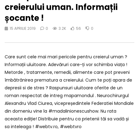
creierului uman. Informații
șocante !
15 APRILIE 2019
0
3.2K
56
0
Care sunt cele mai mari pericole pentru creierul uman ?
Informații uluitoare. Adevăruri care-ți vor schimba viața !
Metorde , tratamente, remedii, alimente care pot preveni
îmbătrânirea prematura a creierului. Cum te poți apara de
depresii si de stres ? Raspunsuri uluitoare oferite de un
roman respectat de intreg mapamondul . Neurochirurgul
Alexandru Vlad Ciurea, vicepreședintele Federatiei Mondiale
din domeniu vine la #madalinionescushow. Nu rata
aceasta ediție! Distribuie pentru ca prietenii tăi sa vadă și
sa inteleaga ! #webtv.ro, #webtvro