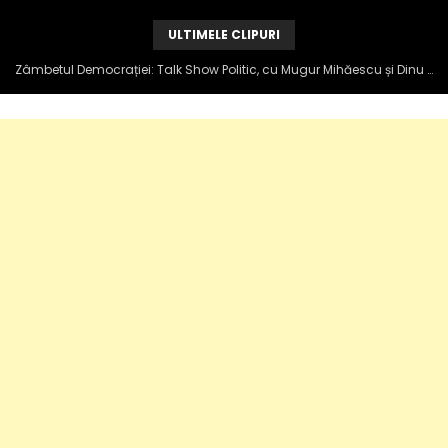
ULTIMELE CLIPURI
Zâmbetul Democrației: Talk Show Politic, cu Mugur Mihăescu și Dinu Popescu