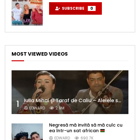
SUBSCRIBE
0
MOST VIEWED VIDEOS
Iulia Mihai şi Taraf de Caliu – Alelele sălcioară (@#VedetaPopulară)
1
EDWARD
2.9M
Negresă mă invită să mă culc cu
ea într-un sat african
EDWARD
690.7K