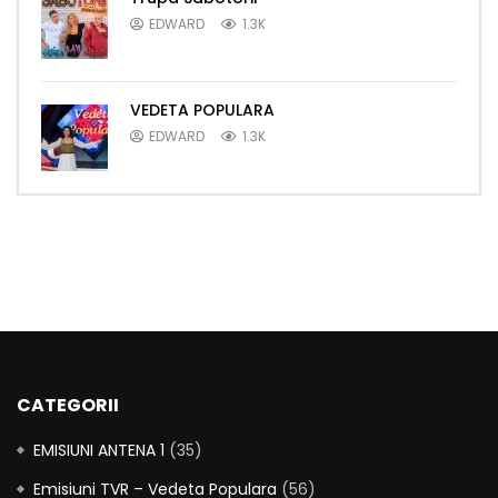
EDWARD
1.3K
VEDETA POPULARA
EDWARD
1.3K
CATEGORII
EMISIUNI ANTENA 1
(35)
Emisiuni TVR – Vedeta Populara
(56)