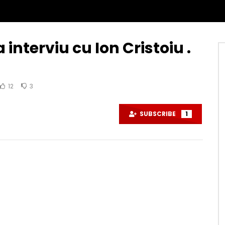
nterviu cu Ion Cristoiu .
12
3
SUBSCRIBE
1