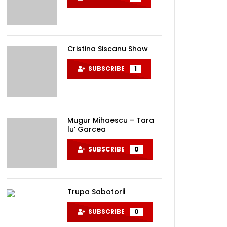
Cristina Siscanu Show
SUBSCRIBE
1
Mugur Mihaescu – Tara
lu’ Garcea
SUBSCRIBE
0
Later
Trupa Sabotorii
SUBSCRIBE
0