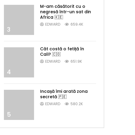
M-am căsătorit cu o
negresă într-un sat din
Africa 🇰🇪
EDWARD
659.4K
3
Cât costă o fetiță în
Cali? 🇨🇴
EDWARD
651.9K
4
Incașă îmi arată zona
secretă 🇵🇪
EDWARD
580.2K
5