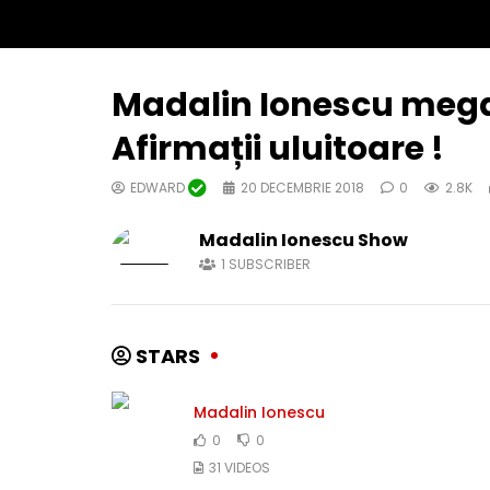
Madalin Ionescu mega i
Afirmații uluitoare !
EDWARD
20 DECEMBRIE 2018
0
2.8K
Madalin Ionescu Show
1
SUBSCRIBER
STARS
Madalin Ionescu
0
0
31 VIDEOS