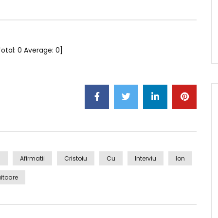
Total:
0
Average:
0
]
a
Afirmatii
Cristoiu
Cu
Interviu
Ion
uitoare