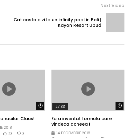
Next Video
Cat costa o zi la un infinity pool in Bali |
Kayon Resort Ubud
Watch Later
Watch 
27:33
onacilor Claus!
Ea a inventat formula care
vindeca acneea !
E 2018
14 DECEMBRIE 2018
23
3