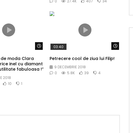
0
27.4K
407
34
Watch Later
Watch 
03:40
 de moda Clara
Petrecere cool de ziua lui Filip!
rice inel cu diamant
9 DECEMBRIE 2018
utilitate fabuloasa !”
0
5.8K
39
4
E 2018
10
1