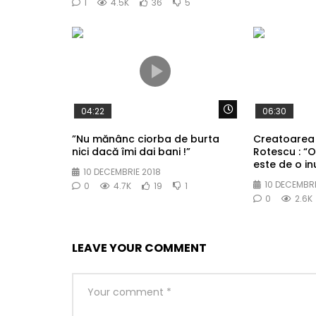
1
4.5K
36
5
Watch Later
04:22
06:30
”Nu mănânc ciorba de burta
Creatoarea
nici dacă îmi dai bani !”
Rotescu : “O
este de o in
10 DECEMBRIE 2018
10 DECEMBRI
0
4.7K
19
1
0
2.6K
LEAVE YOUR COMMENT