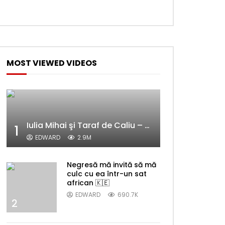
MOST VIEWED VIDEOS
Later
Iulia Mihai şi Taraf de Caliu – Alelele sălcioară (@#VedetaPopulară)
1
EDWARD
2.9M
Negresă mă invită să mă
culc cu ea într-un sat
african 🇰🇪
EDWARD
690.7K
2