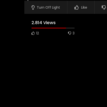
Turn Off Light
Like
2.814 Views
12
3