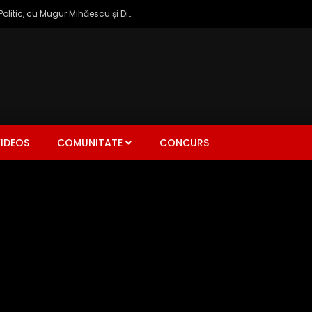
Zâmbetul Democrației: Talk Show Politic, cu Mugur Mihăescu și Dinu Popescu
IDEOS
COMUNITATE
CONCURS