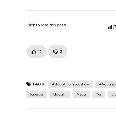
Click to rate this post!
[
12
3
TAGS
#madalinionescushow
#Vacant
Ionescu
Madalin
Mega
Tur
Ul