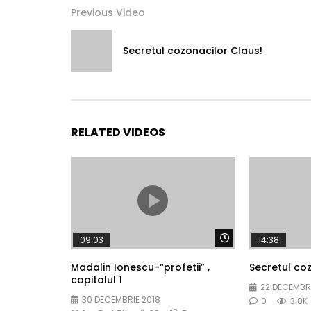
Previous Video
Secretul cozonacilor Claus!
RELATED VIDEOS
Watch Later
09:03
14:38
Madalin Ionescu-“profetii” ,
Secretul coz
capitolul 1
22 DECEMBRI
30 DECEMBRIE 2018
0
3.8K