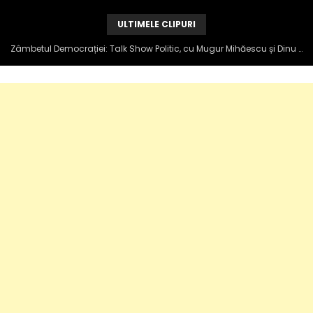
ULTIMELE CLIPURI
Zâmbetul Democrației: Talk Show Politic, cu Mugur Mihăescu și Dinu Popescu