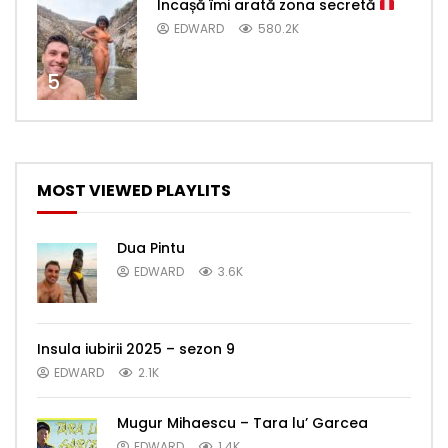
Incașă îmi arată zona secretă
EDWARD
580.2K
5
MOST VIEWED PLAYLITS
Dua Pintu
EDWARD
3.6K
Insula iubirii 2025 – sezon 9
EDWARD
2.1K
Mugur Mihaescu – Tara lu’ Garcea
EDWARD
1.4K