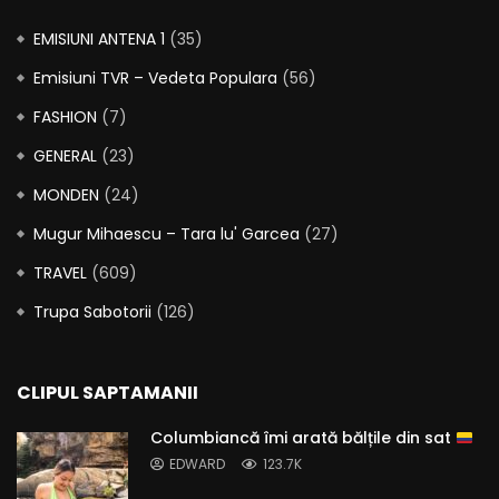
EMISIUNI ANTENA 1
(35)
Emisiuni TVR – Vedeta Populara
(56)
FASHION
(7)
GENERAL
(23)
MONDEN
(24)
Mugur Mihaescu – Tara lu' Garcea
(27)
TRAVEL
(609)
Trupa Sabotorii
(126)
CLIPUL SAPTAMANII
Columbiancă îmi arată bălțile din sat
EDWARD
123.7K