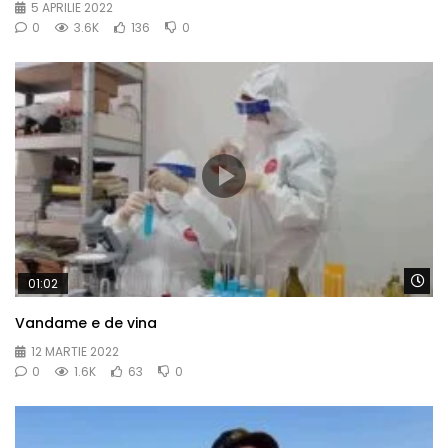
5 APRILIE 2022
0
3.6K
136
0
Wa
01:02
Vandame e de vina
12 MARTIE 2022
0
1.6K
63
0