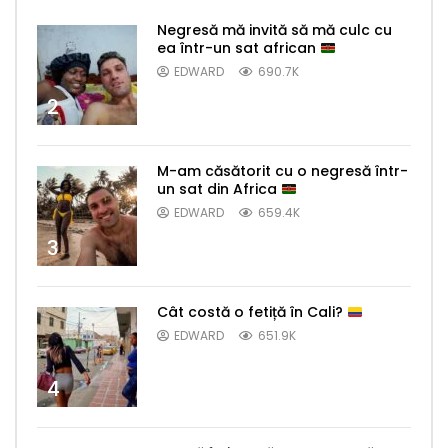
Negresă mă invită să mă culc cu
ea într-un sat african
EDWARD
690.7K
2
M-am căsătorit cu o negresă într-
un sat din Africa
EDWARD
659.4K
3
Cât costă o fetiță în Cali?
EDWARD
651.9K
4