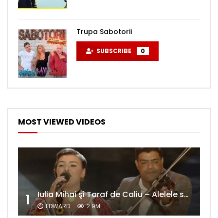
Trupa Sabotorii
SUBSCRIBE
0
MOST VIEWED VIDEOS
Iulia Mihai şi Taraf de Caliu – Alelele sălcioară (@#VedetaPopulară)
1
EDWARD
2.9M