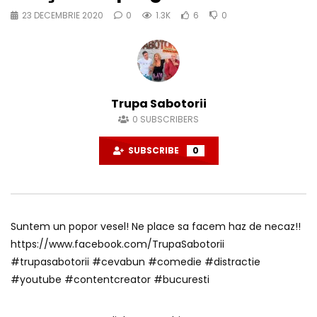
23 DECEMBRIE 2020
0
1.3K
6
0
Trupa Sabotorii
0
SUBSCRIBERS
SUBSCRIBE
0
Suntem un popor vesel! Ne place sa facem haz de necaz!!
https://www.facebook.com/TrupaSabotorii
#trupasabotorii #cevabun #comedie #distractie
#youtube #contentcreator #bucuresti