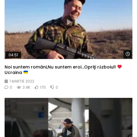
Wa
04:51
Noi suntem români,Nu suntem eroi…Opriţi rǎzboiul!
Ucraina
1 MARTIE 2022
0
3.9K
175
0