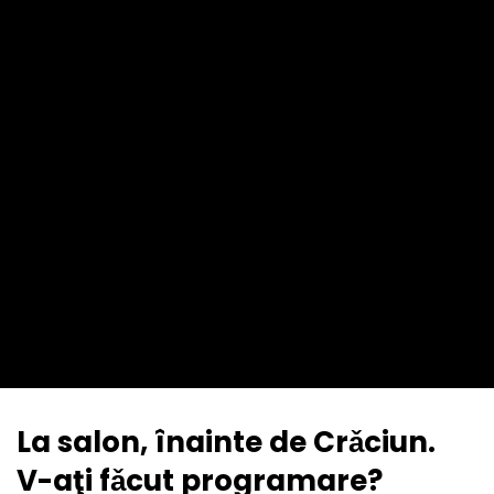
La salon, înainte de Crǎciun.
V-aţi fǎcut programare?