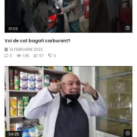
Wa
01:02
Voi de cat bagati carburant?
14 FEBRUARIE 2022
0
1.8K
57
0
Wa
04:25