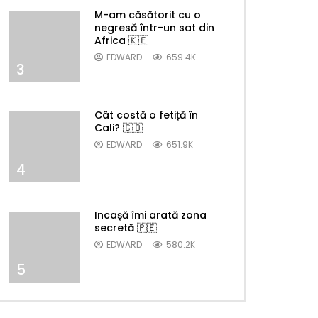
M-am căsătorit cu o
negresă într-un sat din
Africa 🇰🇪
EDWARD
659.4K
3
Cât costă o fetiță în
Cali? 🇨🇴
EDWARD
651.9K
4
Incașă îmi arată zona
secretă 🇵🇪
EDWARD
580.2K
5