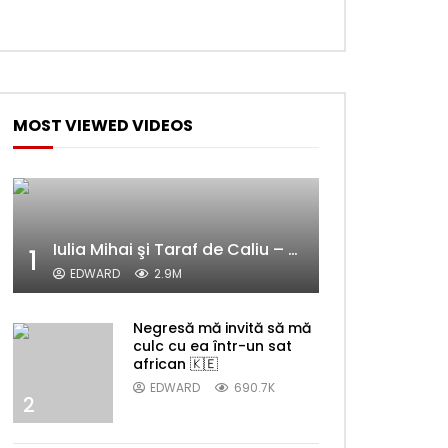
MOST VIEWED VIDEOS
Iulia Mihai şi Taraf de Caliu – Alelele sălcioară (@#VedetaPopulară)
1
EDWARD
2.9M
Negresă mă invită să mă
culc cu ea într-un sat
african 🇰🇪
EDWARD
690.7K
2