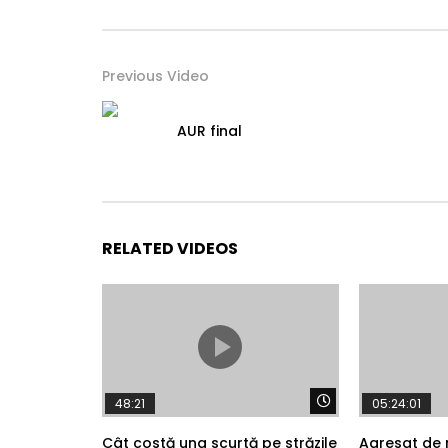
Previous Video
AUR final
RELATED VIDEOS
Watch Later
48:21
05:24:01
Cât costă una scurtă pe străzile
Agresat de