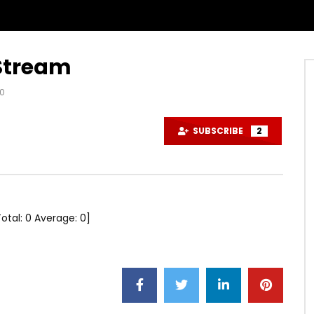
 Stream
0
SUBSCRIBE
2
Total:
0
Average:
0
]