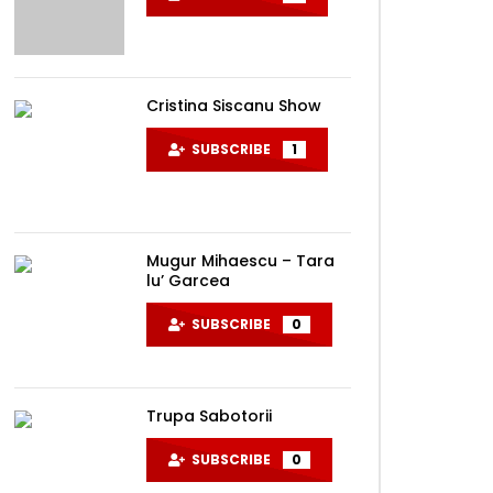
Cristina Siscanu Show
SUBSCRIBE
1
Later
Mugur Mihaescu – Tara
lu’ Garcea
SUBSCRIBE
0
Trupa Sabotorii
SUBSCRIBE
0