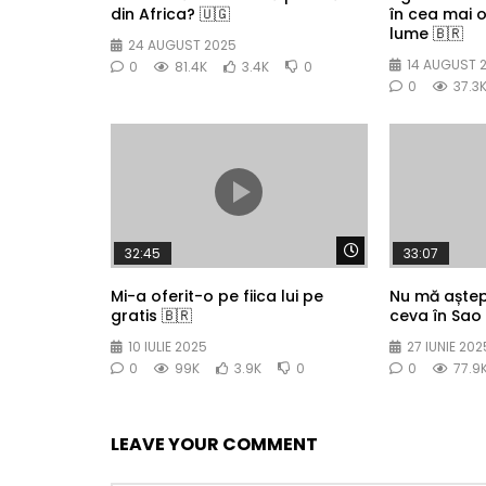
din Africa? 🇺🇬
în cea mai 
lume 🇧🇷
24 AUGUST 2025
14 AUGUST 
0
81.4K
3.4K
0
0
37.3
Watch Later
32:45
33:07
Mi-a oferit-o pe fiica lui pe
Nu mă aște
gratis 🇧🇷
ceva în Sao 
10 IULIE 2025
27 IUNIE 202
0
99K
3.9K
0
0
77.9
LEAVE YOUR COMMENT