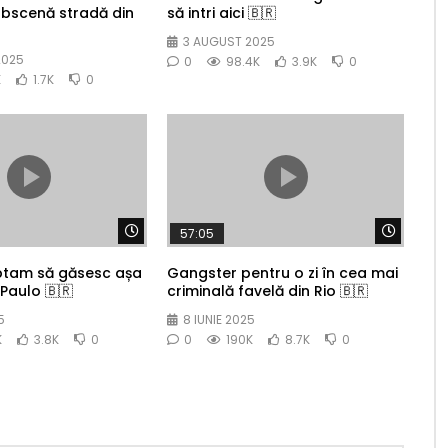
obscenă stradă din
să intri aici 🇧🇷
3 AUGUST 2025
2025
0
98.4K
3.9K
0
K
1.7K
0
Watch Later
Watch 
57:05
ptam să găsesc așa
Gangster pentru o zi în cea mai
Paulo 🇧🇷
criminală favelă din Rio 🇧🇷
5
8 IUNIE 2025
K
3.8K
0
0
190K
8.7K
0