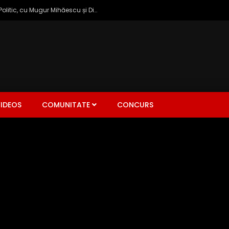
Zâmbetul Democrației: Talk Show Politic, cu Mugur Mihăescu și Dinu Popescu
IDEOS
COMUNITATE
CONCURS