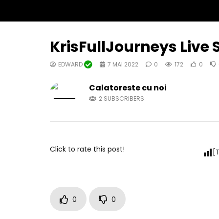
KrisFullJourneys Live
EDWARD
7 MAI 2022
0
172
0
Calatoreste cu noi
2
SUBSCRIBERS
Click to rate this post!
[
0
0