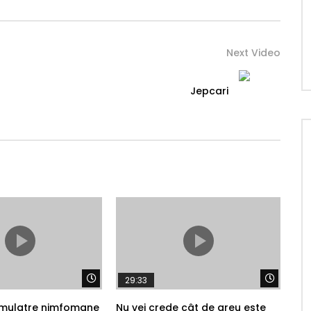
Next Video
Jepcari
Watch Later
Watch 
29:33
 mulatre nimfomane
Nu vei crede cât de greu este