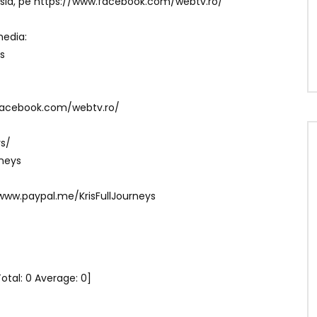
n Asia, pe https://www.facebook.com/webtv.ro/
media:
s
.facebook.com/webtv.ro/
ys/
rneys
www.paypal.me/KrisFullJourneys
Total:
0
Average:
0
]