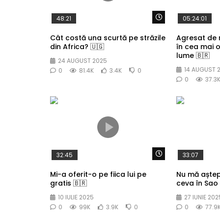
Watch Later
48:21
05:24:01
Cât costă una scurtă pe străzile
Agresat de
din Africa? 🇺🇬
în cea mai 
lume 🇧🇷
24 AUGUST 2025
14 AUGUST 
0
81.4K
3.4K
0
0
37.3
Watch Later
32:45
33:07
Mi-a oferit-o pe fiica lui pe
Nu mă aște
gratis 🇧🇷
ceva în Sao 
10 IULIE 2025
27 IUNIE 202
0
99K
3.9K
0
0
77.9