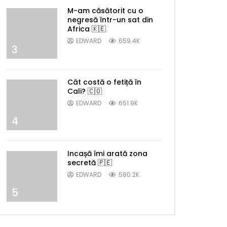
M-am căsătorit cu o
negresă într-un sat din
Africa 🇰🇪
EDWARD
659.4K
3
Cât costă o fetiță în
Cali? 🇨🇴
EDWARD
651.9K
4
Incașă îmi arată zona
secretă 🇵🇪
EDWARD
580.2K
5