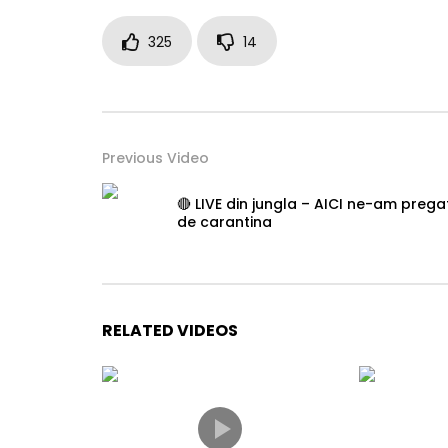
325
14
Previous Video
🔴 LIVE din jungla – AICI ne-am pregat
de carantina
RELATED VIDEOS