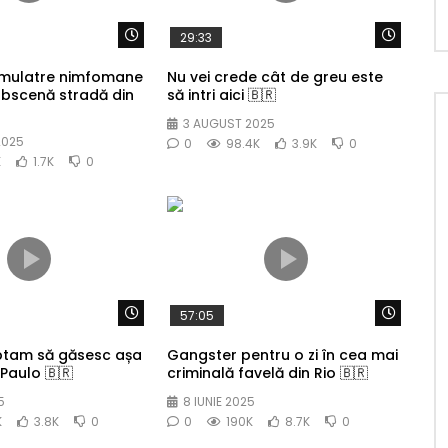
Watch Later
Watch 
29:33
 mulatre nimfomane
Nu vei crede cât de greu este
obscenă stradă din
să intri aici 🇧🇷
3 AUGUST 2025
2025
0
98.4K
3.9K
0
K
1.7K
0
Watch Later
Watch 
57:05
ptam să găsesc așa
Gangster pentru o zi în cea mai
Paulo 🇧🇷
criminală favelă din Rio 🇧🇷
5
8 IUNIE 2025
K
3.8K
0
0
190K
8.7K
0