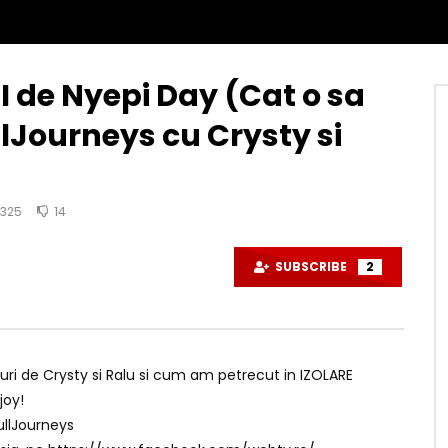
I de Nyepi Day (Cat o sa
llJourneys cu Crysty si
325
14
SUBSCRIBE
2
ri de Crysty si Ralu si cum am petrecut in IZOLARE
joy!
FullJourneys