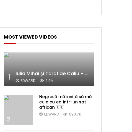
Later
MOST VIEWED VIDEOS
Iulia Mihai şi Taraf de Caliu – Alelele sălcioară (@#VedetaPopulară)
1
EDWARD
2.9M
Later
Negresă mă invită să mă
culc cu ea într-un sat
african 🇰🇪
EDWARD
690.7K
2