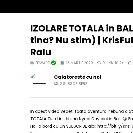
IZOLARE TOTALA in BAL
tina? Nu stim) | KrisFu
Ralu
EDWARD
26 MARTIE 2020
0
10.2K
Calatoreste cu noi
2
SUBSCRIBERS
In acest video vedeti toata aventura nebuna alatu
TOTALA Ziua Linistii sau Nyepi Day aici in Bali. 😉 En
Hai la bord cu un SUBSCRIBE aici: http://bit.ly/Kris