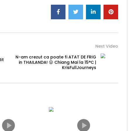
Next Video
N-am crezut ca poate fi ATAT DE FRIG
it
in THAILANDA! 😲 Chiang Mai la 15°C |
KrisFullJourneys