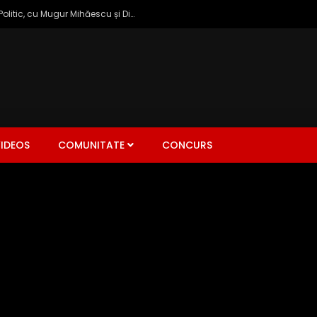
Zâmbetul Democrației: Talk Show Politic, cu Mugur Mihăescu și Dinu Popescu
IDEOS
COMUNITATE
CONCURS