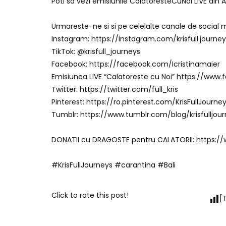
Poti sa vezi emisiunile CalatoresteCuNoi LIVE di
Urmareste-ne si si pe celelalte canale de social 
Instagram: https://instagram.com/krisfull.journey
TikTok: @krisfull_journeys
Facebook: https://facebook.com/Icristinamaier
Emisiunea LIVE “Calatoreste cu Noi” https://www
Twitter: https://twitter.com/full_kris
Pinterest: https://ro.pinterest.com/KrisFullJourne
Tumblr: https://www.tumblr.com/blog/krisfulljou
DONATII cu DRAGOSTE pentru CALATORII: https://
#KrisFullJourneys #carantina #Bali
Click to rate this post!
[