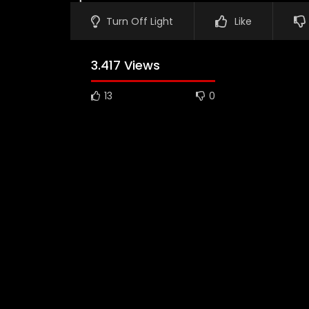
Turn Off Light
Like
3.417 Views
13
0