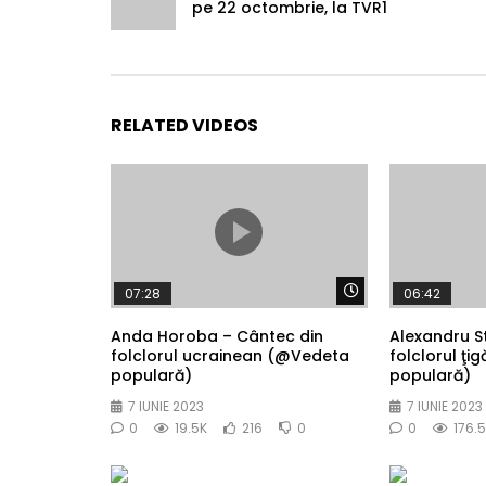
pe 22 octombrie, la TVR1
RELATED VIDEOS
Watch Later
07:28
06:42
Anda Horoba – Cântec din
Alexandru S
folclorul ucrainean (@Vedeta
folclorul ţ
populară)
populară)
7 IUNIE 2023
7 IUNIE 2023
0
19.5K
216
0
0
176.