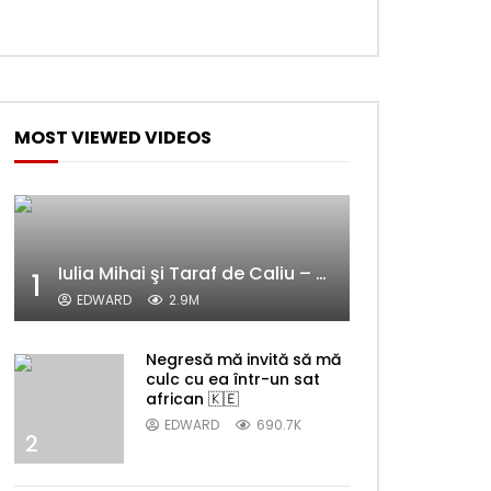
Later
MOST VIEWED VIDEOS
Iulia Mihai şi Taraf de Caliu – Alelele sălcioară (@#VedetaPopulară)
1
EDWARD
2.9M
Negresă mă invită să mă
culc cu ea într-un sat
african 🇰🇪
EDWARD
690.7K
2