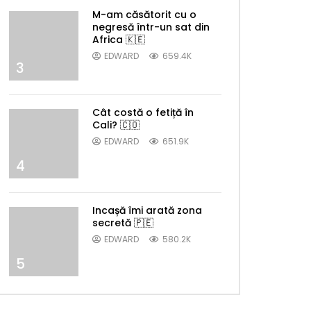
M-am căsătorit cu o
negresă într-un sat din
Africa 🇰🇪
EDWARD
659.4K
3
Cât costă o fetiță în
Cali? 🇨🇴
EDWARD
651.9K
4
Incașă îmi arată zona
secretă 🇵🇪
EDWARD
580.2K
5