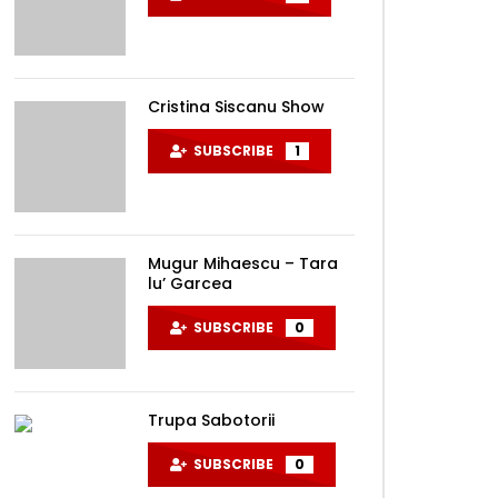
Cristina Siscanu Show
SUBSCRIBE
1
Mugur Mihaescu – Tara
lu’ Garcea
Later
SUBSCRIBE
0
Trupa Sabotorii
SUBSCRIBE
0