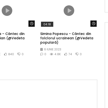
Watch Later
Watch 
04:18
 – Cântec din
Simina Popescu – Cântec din
alian (@Vedeta
folclorul ucrainean (@Vedeta
populară)
6 IUNIE 2023
K
840
0
0
4.8K
74
0