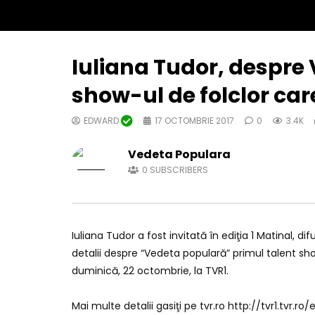
Iuliana Tudor, despre
show-ul de folclor car
EDWARD
17 OCTOMBRIE 2017
0
3.4K
Vedeta Populara
0
SUBSCRIBERS
Iuliana Tudor a fost invitată în ediţia 1 Matinal, 
detalii despre “Vedeta populară” primul talent s
duminică, 22 octombrie, la TVR1.
Mai multe detalii gasiţi pe tvr.ro http://tvr1.tvr