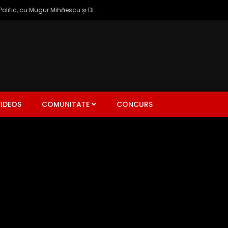
Zâmbetul Democrației: Talk Show Politic, cu Mugur Mihăescu și Dinu Popescu
IDEOS
COMUNITATE
CONCURS