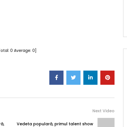
Total:
0
Average:
0
]
Next Video
ră,
Vedeta populară, primul talent show