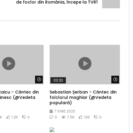
de foclor din România, începe la TVR1
Watch Later
Watch 
03:33
taicu – Cântec din
Sebastian Șerban – Cântec din
igănesc (@Vedeta
folclorul maghiar (@Vedeta
populară)
7 IUNIE 2023
5K
1.3K
0
0
7.5K
138
0