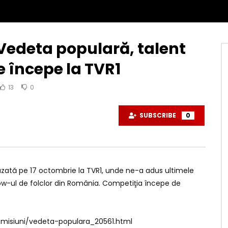
 Vedeta populară, talent
e începe la TVR1
13
0
SUBSCRIBE
0
difuzată pe 17 octombrie la TVR1, unde ne-a adus ultimele
how-ul de folclor din România. Competiţia începe de
.ro/emisiuni/vedeta-populara_20561.html