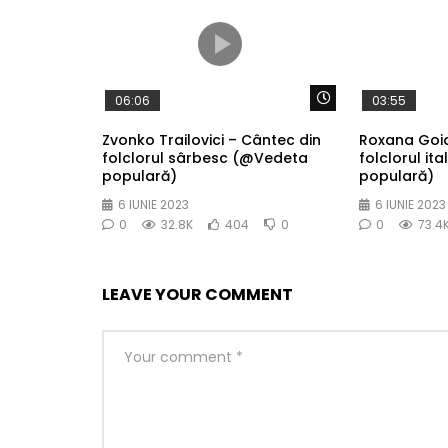
Watch Later
06:06
03:55
Zvonko Trailovici – Cântec din
Roxana Goia
folclorul sârbesc (@Vedeta
folclorul it
populară)
populară)
6 IUNIE 2023
6 IUNIE 2023
0
32.8K
404
0
0
73.4
LEAVE YOUR COMMENT