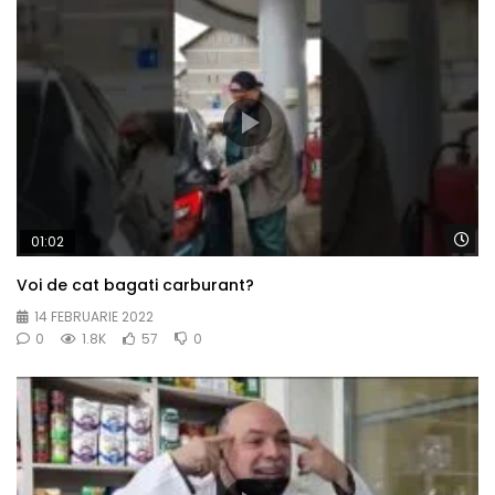
Wa
01:02
Voi de cat bagati carburant?
14 FEBRUARIE 2022
0
1.8K
57
0