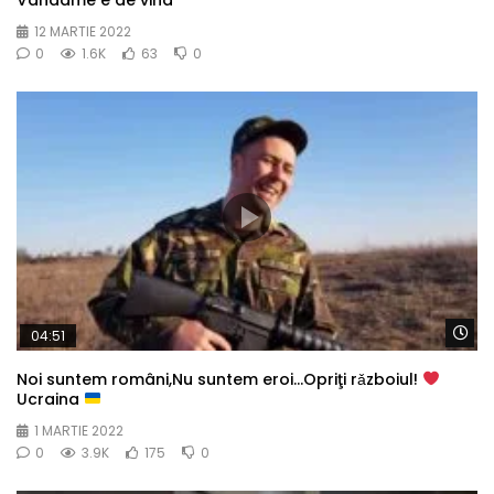
12 MARTIE 2022
0
1.6K
63
0
Wa
04:51
Noi suntem români,Nu suntem eroi…Opriţi rǎzboiul!
Ucraina
1 MARTIE 2022
0
3.9K
175
0