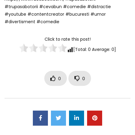
#trupasabotorii​ #cevabun​ #comedie​ #distractie​
#youtube​ #contentcreator​ #bucuresti​ #umor​
#divertisment​ #comedie​
Click to rate this post!
[Total:
0
Average:
0
]
0
0