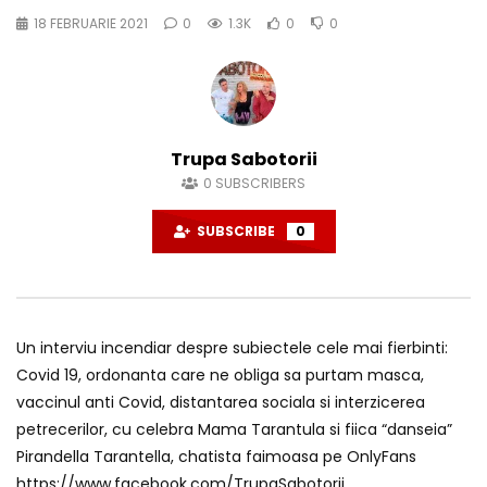
18 FEBRUARIE 2021
0
1.3K
0
0
Trupa Sabotorii
0
SUBSCRIBERS
SUBSCRIBE
0
Un interviu incendiar despre subiectele cele mai fierbinti:
Covid 19, ordonanta care ne obliga sa purtam masca,
vaccinul anti Covid, distantarea sociala si interzicerea
petrecerilor, cu celebra Mama Tarantula si fiica “danseia”
Pirandella Tarantella, chatista faimoasa pe OnlyFans
https://www.facebook.com/TrupaSabotorii​