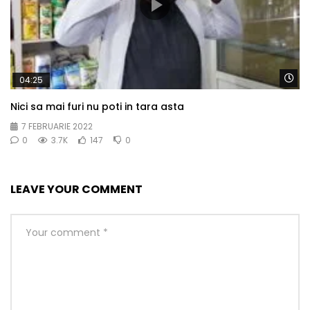
Wa
04:25
Nici sa mai furi nu poti in tara asta
7 FEBRUARIE 2022
0
3.7K
147
0
LEAVE YOUR COMMENT