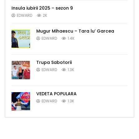
Insula iubirii 2025 – sezon 9
EDWARD
2K
Mugur Mihaescu – Tara lu’ Garcea
EDWARD
1.4K
Trupa Sabotorii
EDWARD
1.3K
VEDETA POPULARA
EDWARD
1.3K