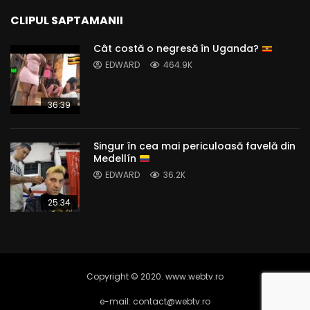
CLIPUL SAPTAMANII
Cât costă o negresă în Uganda?
EDWARD
464.9K
36:39
Singur în cea mai periculoasă favelă din
Medellín
EDWARD
36.2K
25:34
Copyright © 2020. www.webtv.ro
e-mail: contact@webtv.ro