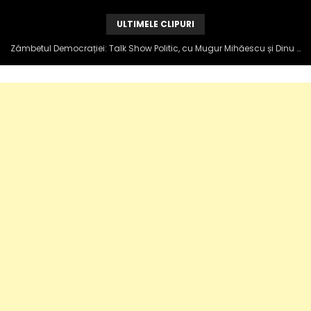
ULTIMELE CLIPURI
Zâmbetul Democrației: Talk Show Politic, cu Mugur Mihăescu și Dinu Popescu