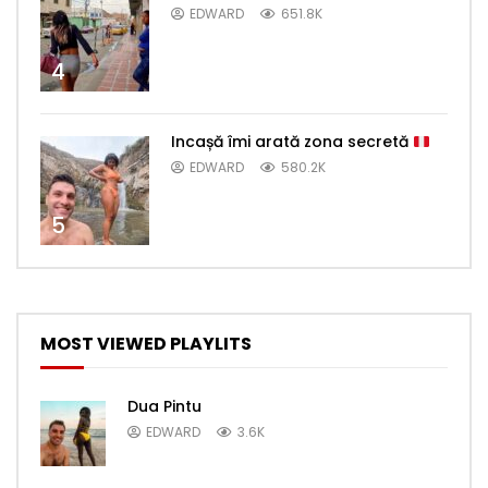
EDWARD
651.8K
4
Incașă îmi arată zona secretă
EDWARD
580.2K
5
MOST VIEWED PLAYLITS
Dua Pintu
EDWARD
3.6K