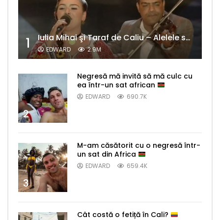
Iulia Mihai şi Taraf de Caliu – Alelele sălcioară (@#VedetaPopulară)
1
EDWARD
2.9M
Negresă mă invită să mă culc cu
ea într-un sat african
EDWARD
690.7K
2
M-am căsătorit cu o negresă într-
un sat din Africa
EDWARD
659.4K
3
Cât costă o fetiță în Cali?