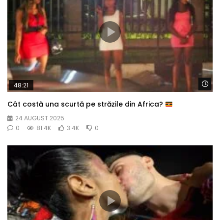
Wa
48:21
Cât costă una scurtă pe străzile din Africa?
24 AUGUST 2025
0
81.4K
3.4K
0