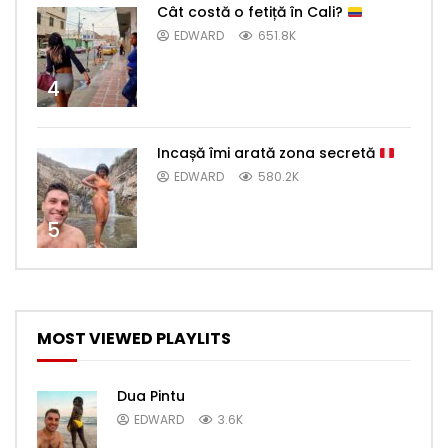
Cât costă o fetiță în Cali?
EDWARD
651.8K
4
Incașă îmi arată zona secretă
EDWARD
580.2K
5
MOST VIEWED PLAYLITS
Dua Pintu
EDWARD
3.6K