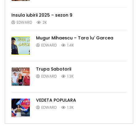
Insula iubirii 2025 – sezon 9
EDWARD
2K
Mugur Mihaescu – Tara lu’ Garcea
EDWARD
1.4K
Trupa Sabotorii
EDWARD
1.3K
VEDETA POPULARA
EDWARD
1.3K