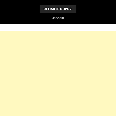
ULTIMELE CLIPURI
Vandame e de vina