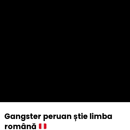
Gangster peruan știe limba
română