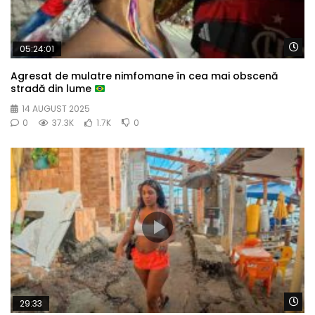
Wa
05:24:01
Agresat de mulatre nimfomane în cea mai obscenă
stradă din lume
14 AUGUST 2025
0
37.3K
1.7K
0
Wa
29:33