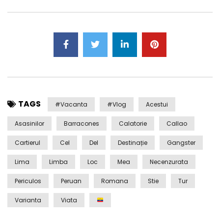
TAGS
#Vacanta
#Vlog
Acestui
Asasinilor
Barracones
Calatorie
Callao
Cartierul
Cel
Del
Destinație
Gangster
Lima
Limba
Loc
Mea
Necenzurata
Periculos
Peruan
Romana
Stie
Tur
Varianta
Viata