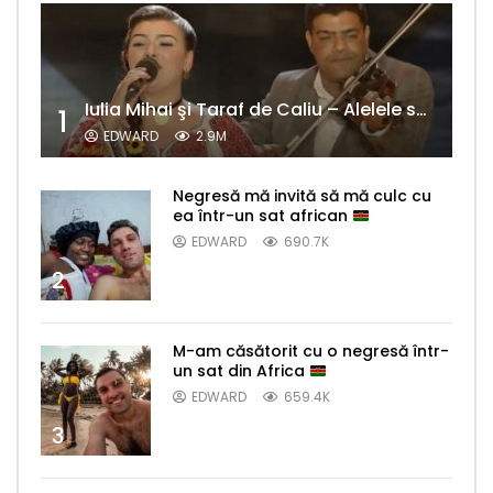
Iulia Mihai şi Taraf de Caliu – Alelele sălcioară (@#VedetaPopulară)
1
EDWARD
2.9M
Negresă mă invită să mă culc cu
ea într-un sat african
EDWARD
690.7K
2
M-am căsătorit cu o negresă într-
un sat din Africa
EDWARD
659.4K
3