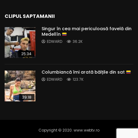
CLIPUL SAPTAMANII
Singur în cea mai periculoasă favelă din
Medellín
EDWARD
36.2K
25:34
Columbiancă îmi arată bălțile din sat
EDWARD
123.7K
39:18
Copyright © 2020. www.webtv.ro