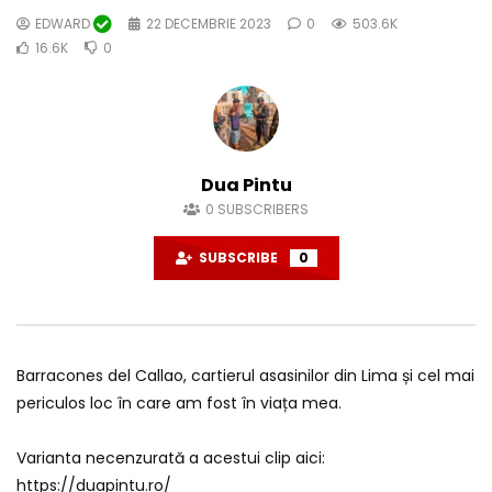
EDWARD
22 DECEMBRIE 2023
0
503.6K
16.6K
0
Dua Pintu
0
SUBSCRIBERS
SUBSCRIBE
0
Barracones del Callao, cartierul asasinilor din Lima și cel mai
periculos loc în care am fost în viața mea.
Varianta necenzurată a acestui clip aici:
https://duapintu.ro/