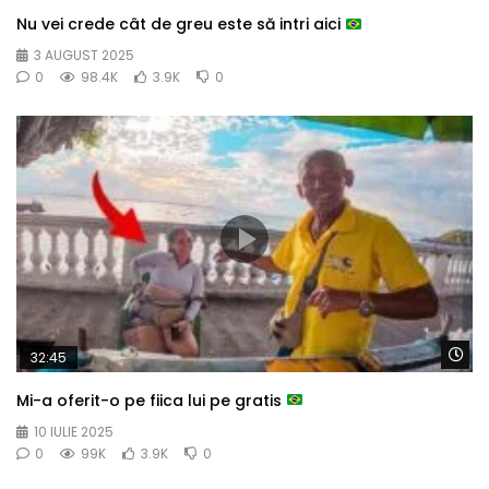
Nu vei crede cât de greu este să intri aici
3 AUGUST 2025
0
98.4K
3.9K
0
Wa
32:45
Mi-a oferit-o pe fiica lui pe gratis
10 IULIE 2025
0
99K
3.9K
0