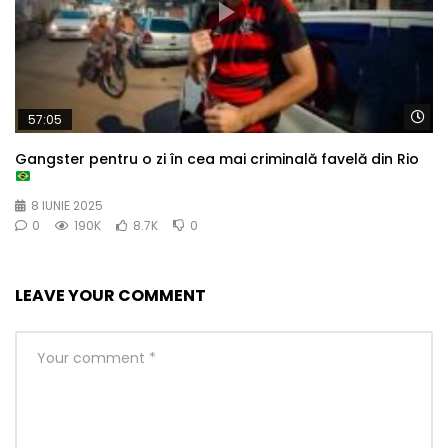
Wa
57:05
Gangster pentru o zi în cea mai criminală favelă din Rio
8 IUNIE 2025
0
190K
8.7K
0
LEAVE YOUR COMMENT