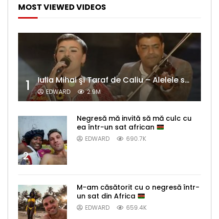
MOST VIEWED VIDEOS
Iulia Mihai şi Taraf de Caliu – Alelele sălcioară (@#VedetaPopulară)
1
EDWARD
2.9M
Negresă mă invită să mă culc cu
ea într-un sat african
EDWARD
690.7K
2
M-am căsătorit cu o negresă într-
un sat din Africa
EDWARD
659.4K