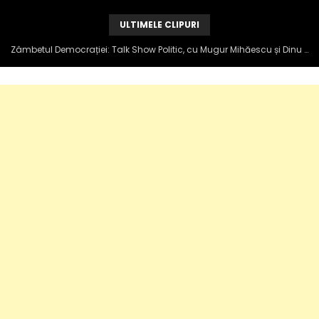
ULTIMELE CLIPURI
Zâmbetul Democrației: Talk Show Politic, cu Mugur Mihăescu și Dinu Popescu