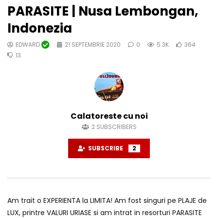
PARASITE | Nusa Lembongan,
Indonezia
EDWARD
21 SEPTEMBRIE 2020
0
5.3K
364
13
Calatoreste cu noi
2
SUBSCRIBERS
SUBSCRIBE
2
Am trait o EXPERIENTA la LIMITA! Am fost singuri pe PLAJE de
LUX, printre VALURI URIASE si am intrat in resorturi PARASITE