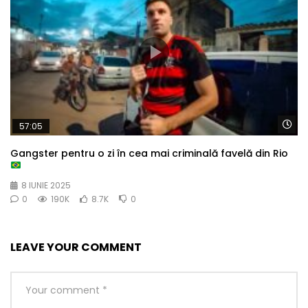
Wa
57:05
Gangster pentru o zi în cea mai criminală favelă din Rio
8 IUNIE 2025
0
190K
8.7K
0
LEAVE YOUR COMMENT