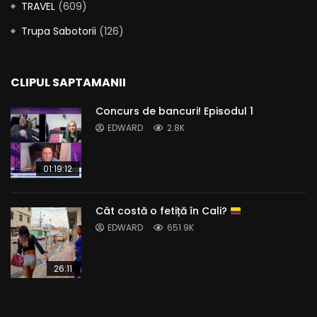
TRAVEL
(609)
Trupa Sabotorii
(126)
CLIPUL SAPTAMANII
Concurs de bancuri! Episodul 1
EDWARD
2.8K
01:19:12
Cât costă o fetiță în Cali?
EDWARD
651.9K
26:11