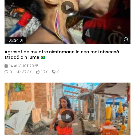
Wa
05:24:01
Agresat de mulatre nimfomane în cea mai obscenă
stradă din lume
14 AUGUST 2025
0
37.3K
1.7K
0