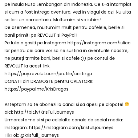
pe insula Nusa Lembongan din Indonezia. Ce s-a intamplat
si cum a fost intrega aventura, vezi in vlogul de azi. Nu uita
sa lasi un comentariu. Multumim si va iubim!
De asemenea, multumim mult pentru cafelele, berile si
banii primiti pe REVOLUT si PayPal!
Pe Iulia o gasiti pe Instagram https://instagram.com/iulica
Iar pentru cei care vor sa ne sustina in aventurile noastre,
ne puteți trimite bani, beri si cafele :)) pe contul de
REVOLUT la acest link:
https://pay.revolut.com/profile/cristizgp
DONATII din DRAGOSTE pentru CALATORII:
https://paypal.me/KrisDragos
Asteptam sa te abonezi la canal si sa apesi pe clopotel
aici: http://bit.ly/KrisFullJourneys
Urmareste-ne si si pe celelalte canale de social media:
Instagram: https://instagram.com/krisfull.journeys
TikTok: @krisfull_journeys