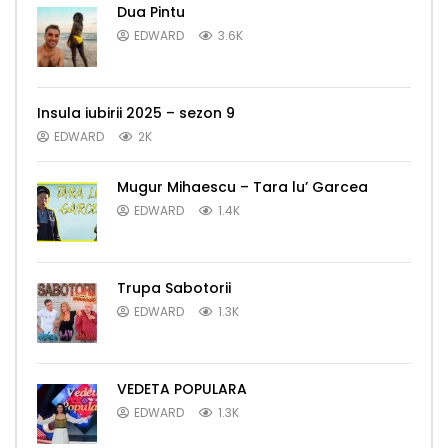
Dua Pintu
EDWARD
3.6K
Insula iubirii 2025 – sezon 9
EDWARD
2K
Mugur Mihaescu – Tara lu’ Garcea
EDWARD
1.4K
Trupa Sabotorii
EDWARD
1.3K
VEDETA POPULARA
EDWARD
1.3K