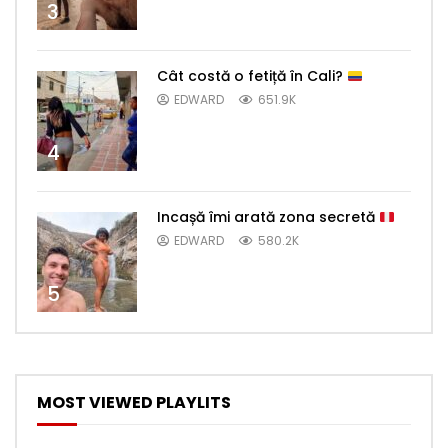
3
Cât costă o fetiță în Cali?
EDWARD
651.9K
4
Incașă îmi arată zona secretă
EDWARD
580.2K
5
MOST VIEWED PLAYLITS