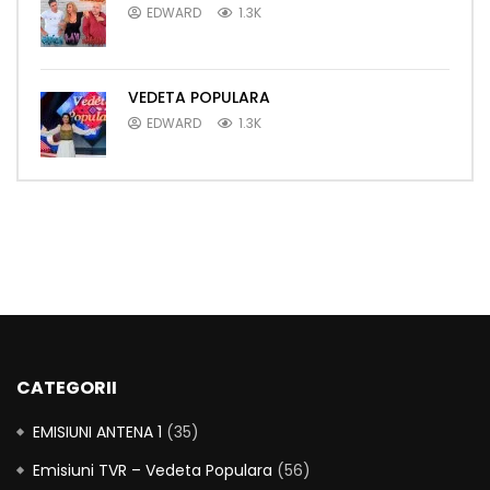
EDWARD
1.3K
VEDETA POPULARA
EDWARD
1.3K
CATEGORII
EMISIUNI ANTENA 1
(35)
Emisiuni TVR – Vedeta Populara
(56)