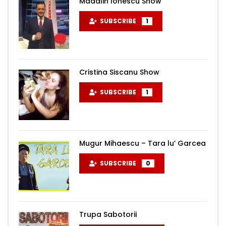
Madalin Ionescu Show
SUBSCRIBE
1
Cristina Siscanu Show
SUBSCRIBE
1
Mugur Mihaescu – Tara lu’ Garcea
SUBSCRIBE
0
Trupa Sabotorii