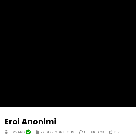
Eroi Anonimi
EDWARD
27 DECEMBRIE 2019
0
3.8K
107