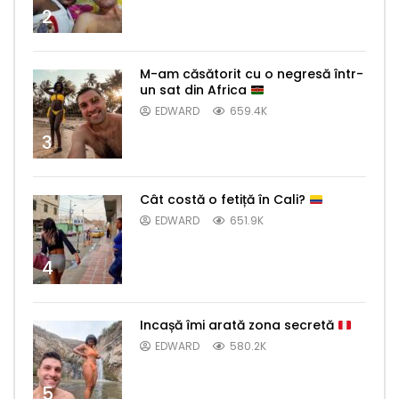
2
M-am căsătorit cu o negresă într-
un sat din Africa
EDWARD
659.4K
3
Cât costă o fetiță în Cali?
EDWARD
651.9K
4
Incașă îmi arată zona secretă
EDWARD
580.2K
5