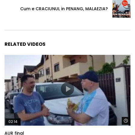
Cum e CRACIUNUL in PENANG, MALAEZIA?
RELATED VIDEOS
Wa
02:14
AUR final