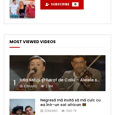
SUBSCRIBE
0
MOST VIEWED VIDEOS
Iulia Mihai şi Taraf de Caliu – Alelele sălcioară (@#VedetaPopulară)
1
EDWARD
2.9M
Negresă mă invită să mă culc cu
ea într-un sat african
EDWARD
690.7K