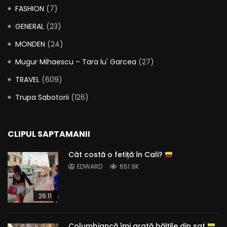
FASHION
(7)
GENERAL
(23)
MONDEN
(24)
Mugur Mihaescu – Tara lu' Garcea
(27)
TRAVEL
(609)
Trupa Sabotorii
(126)
CLIPUL SAPTAMANII
Cât costă o fetiță în Cali?
EDWARD
651.9K
26:11
Columbiancă îmi arată bălțile din sat