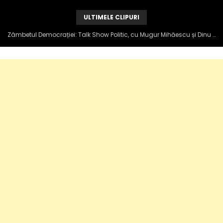
ULTIMELE CLIPURI
Zâmbetul Democrației: Talk Show Politic, cu Mugur Mihăescu și Dinu Popescu