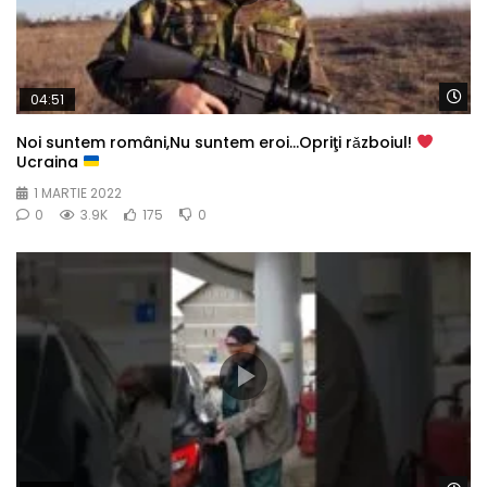
Wa
04:51
Noi suntem români,Nu suntem eroi…Opriţi rǎzboiul!
Ucraina
1 MARTIE 2022
0
3.9K
175
0