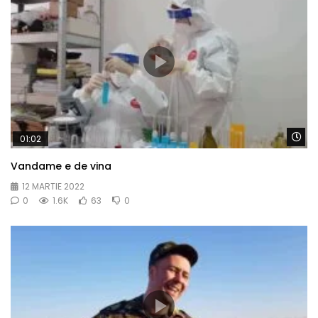
Wa
01:02
Vandame e de vina
12 MARTIE 2022
0
1.6K
63
0