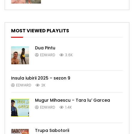
MOST VIEWED PLAYLITS
Dua Pintu
EDWARD
3.6K
Insula iubirii 2025 – sezon 9
EDWARD
2K
Mugur Mihaescu – Tara lu’ Garcea
EDWARD
1.4K
Trupa Sabotorii