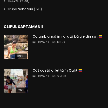
TRAVEL
(609)
Trupa Sabotorii
(126)
CLIPUL SAPTAMANII
Columbiancă îmi arată bălțile din sat
EDWARD
123.7K
39:18
Cât costă o fetiță în Cali?
EDWARD
651.9K
26:11