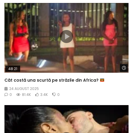
Wa
48:21
Cât costă una scurtă pe străzile din Africa?
24 AUGUST 2025
0
81.4K
3.4K
0