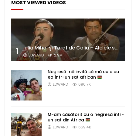
MOST VIEWED VIDEOS
Iulia Mihai şi Taraf de Caliu – Alelele sălcioară (@#VedetaPopulară)
1
EDWARD
2.9M
Negresă mă invită să mă culc cu
ea într-un sat african
EDWARD
690.7K
2
M-am căsătorit cu o negresă într-
un sat din Africa
EDWARD
659.4K