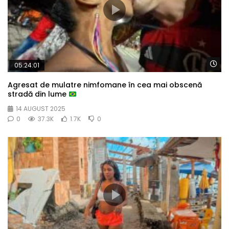
Wa
05:24:01
Agresat de mulatre nimfomane în cea mai obscenă
stradă din lume
14 AUGUST 2025
0
37.3K
1.7K
0