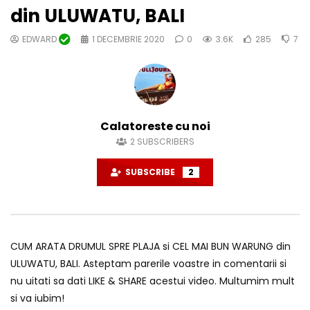
din ULUWATU, BALI
EDWARD
1 DECEMBRIE 2020
0
3.6K
285
7
Calatoreste cu noi
2
SUBSCRIBERS
SUBSCRIBE
2
CUM ARATA DRUMUL SPRE PLAJA si CEL MAI BUN WARUNG din
ULUWATU, BALI. Asteptam parerile voastre in comentarii si
nu uitati sa dati LIKE & SHARE acestui video. Multumim mult
si va iubim!