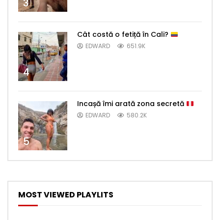
3
Cât costă o fetiță în Cali?
EDWARD
651.9K
4
Incașă îmi arată zona secretă
EDWARD
580.2K
5
MOST VIEWED PLAYLITS