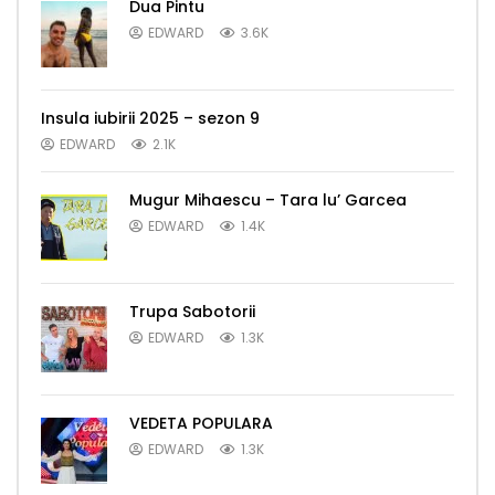
Dua Pintu
EDWARD
3.6K
Insula iubirii 2025 – sezon 9
EDWARD
2.1K
Mugur Mihaescu – Tara lu’ Garcea
EDWARD
1.4K
Trupa Sabotorii
EDWARD
1.3K
VEDETA POPULARA
EDWARD
1.3K