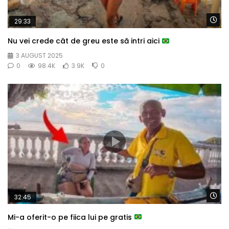
Wa
29:33
Nu vei crede cât de greu este să intri aici
3 AUGUST 2025
0
98.4K
3.9K
0
Wa
32:45
Mi-a oferit-o pe fiica lui pe gratis