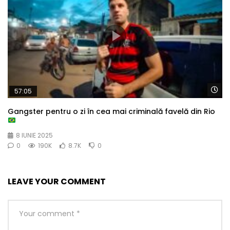
Wa
57:05
Gangster pentru o zi în cea mai criminală favelă din Rio
8 IUNIE 2025
0
190K
8.7K
0
LEAVE YOUR COMMENT