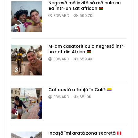
Negresă mă invită să mă culc cu
ea într-un sat african
EDWARD
690.7K
2
M-am căsătorit cu o negresă într-
un sat din Africa
EDWARD
659.4K
3
Cât costă o fetiță în Cali?
EDWARD
651.9K
4
Incașă îmi arată zona secretă