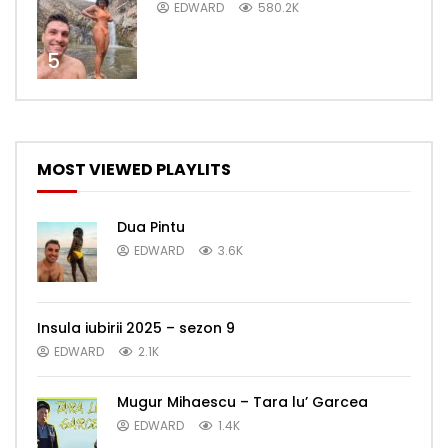
EDWARD
580.2K
5
MOST VIEWED PLAYLITS
Dua Pintu
EDWARD
3.6K
Insula iubirii 2025 – sezon 9
EDWARD
2.1K
Mugur Mihaescu – Tara lu’ Garcea
EDWARD
1.4K