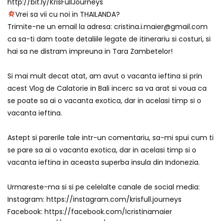
http://bit.ly/KrisFullJourneys
Vrei sa vii cu noi in THAILANDA?
Trimite-ne un email la adresa: cristina.i.maier@gmail.com
ca sa-ti dam toate detaliile legate de itinerariu si costuri, si
hai sa ne distram impreuna in Tara Zambetelor!
Si mai mult decat atat, am avut o vacanta ieftina si prin
acest Vlog de Calatorie in Bali incerc sa va arat si voua ca
se poate sa ai o vacanta exotica, dar in acelasi timp si o
vacanta ieftina.
Astept si parerile tale intr-un comentariu, sa-mi spui cum ti
se pare sa ai o vacanta exotica, dar in acelasi timp si o
vacanta ieftina in aceasta superba insula din Indonezia.
Urmareste-ma si si pe celelalte canale de social media:
Instagram: https://instagram.com/krisfull.journeys
Facebook: https://facebook.com/Icristinamaier