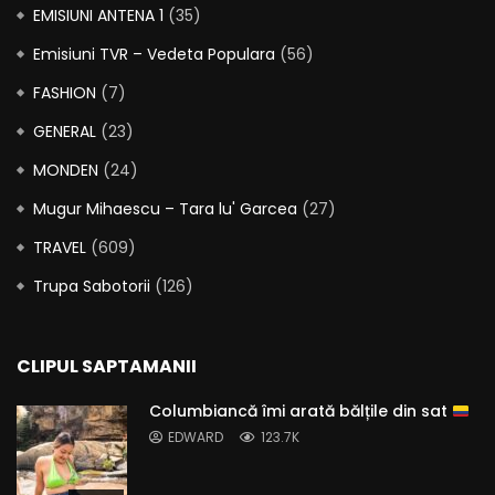
EMISIUNI ANTENA 1
(35)
Emisiuni TVR – Vedeta Populara
(56)
FASHION
(7)
GENERAL
(23)
MONDEN
(24)
Mugur Mihaescu – Tara lu' Garcea
(27)
TRAVEL
(609)
Trupa Sabotorii
(126)
CLIPUL SAPTAMANII
Columbiancă îmi arată bălțile din sat
EDWARD
123.7K