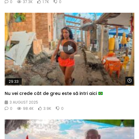
0
37.3K
1.7K
0
Wa
29:33
Nu vei crede cât de greu este să intri aici
3 AUGUST 2025
0
98.4K
3.9K
0