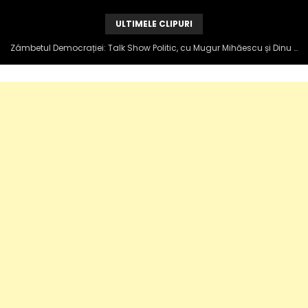
ULTIMELE CLIPURI
Zâmbetul Democrației: Talk Show Politic, cu Mugur Mihăescu și Dinu Popescu