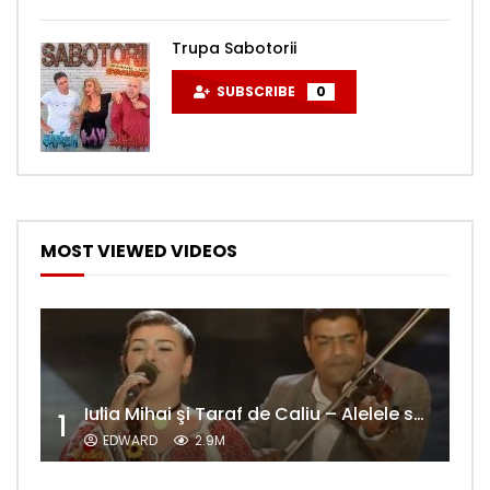
Trupa Sabotorii
SUBSCRIBE
0
MOST VIEWED VIDEOS
Iulia Mihai şi Taraf de Caliu – Alelele sălcioară (@#VedetaPopulară)
1
EDWARD
2.9M