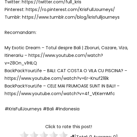
Twitter: https://twitter.com/full_kris
Pinterest: https://ro.pinterest.com/KrisFullJourneys/
Tumblr: https://www.tumblr.com/blog/krisfulljourneys
Recomandam:
My Exotic Dream – Totul despre Bali | Zboruri, Cazare, Viza,
Itinerariu – https://www.youtube.com/watch?
v=Z8On_v1HILQ
BackPackYourLife – BALI: CAT COSTA O VILA CU PISCINA? –
https://www.youtube.com/watch?v=Er-Knuf218k
BackPackYourLife – CELE MAI FRUMOASE SUNT IN BALI! –
https://www.youtube.com/watch?v=4f_VEKemMfc
#KrisFullJourneys #Bali #Indonesia
Click to rate this post!
[Total:
0
Average:
0
]