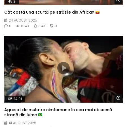
Wa
48:21
Cât costă una scurtă pe străzile din Africa?
24 AUGUST 2025
0
81.4K
3.4K
0
Wa
05:24:01
Agresat de mulatre nimfomane în cea mai obscenă
stradă din lume
14 AUGUST 2025