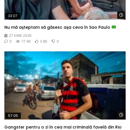
Wa
33:07
Nu mă așteptam să găsesc așa ceva în Sao Paulo
27 IUNIE 2025
0
77.9K
3.8K
0
Wa
57:05
Gangster pentru o zi în cea mai criminală favelă din Rio