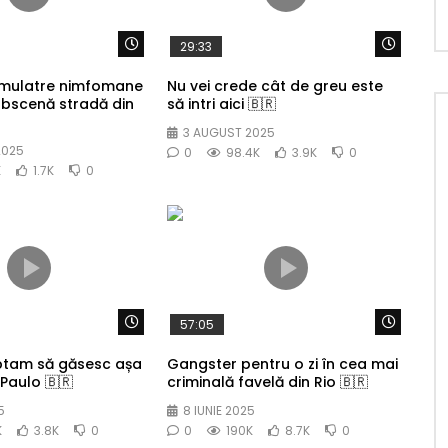
Watch Later
Watch 
29:33
 mulatre nimfomane
Nu vei crede cât de greu este
obscenă stradă din
să intri aici 🇧🇷
3 AUGUST 2025
2025
0
98.4K
3.9K
0
K
1.7K
0
Watch Later
Watch 
57:05
ptam să găsesc așa
Gangster pentru o zi în cea mai
Paulo 🇧🇷
criminală favelă din Rio 🇧🇷
5
8 IUNIE 2025
K
3.8K
0
0
190K
8.7K
0