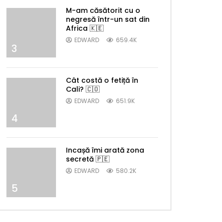
M-am căsătorit cu o
negresă într-un sat din
Africa 🇰🇪
EDWARD
659.4K
3
Cât costă o fetiță în
Cali? 🇨🇴
EDWARD
651.9K
4
Incașă îmi arată zona
secretă 🇵🇪
EDWARD
580.2K
5