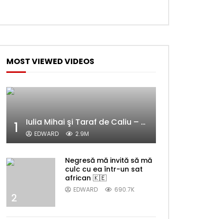
Later
MOST VIEWED VIDEOS
Iulia Mihai şi Taraf de Caliu – Alelele sălcioară (@#VedetaPopulară)
1
EDWARD
2.9M
Later
Negresă mă invită să mă
culc cu ea într-un sat
african 🇰🇪
EDWARD
690.7K
2