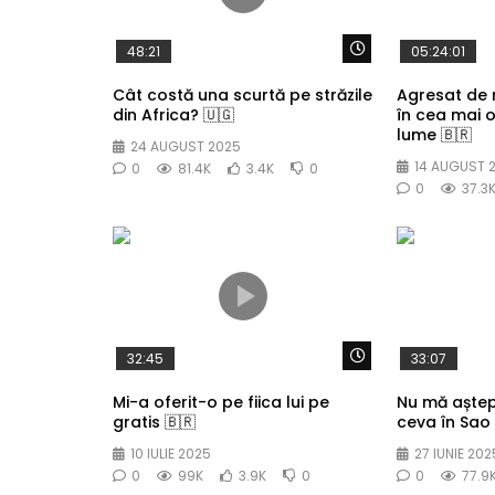
Watch Later
48:21
05:24:01
Cât costă una scurtă pe străzile
Agresat de
din Africa? 🇺🇬
în cea mai 
lume 🇧🇷
24 AUGUST 2025
14 AUGUST 
0
81.4K
3.4K
0
0
37.3
Watch Later
32:45
33:07
Mi-a oferit-o pe fiica lui pe
Nu mă aște
gratis 🇧🇷
ceva în Sao 
10 IULIE 2025
27 IUNIE 202
0
99K
3.9K
0
0
77.9