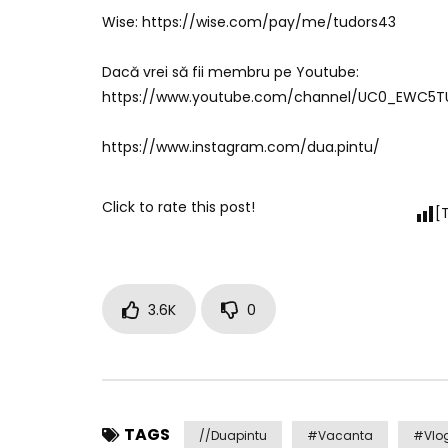
Wise: https://wise.com/pay/me/tudors43
Dacă vrei să fii membru pe Youtube:
https://www.youtube.com/channel/UC0_EWC5T
https://www.instagram.com/dua.pintu/
Click to rate this post!
[
3.6K
0
TAGS
//duapintu
#Vacanta
#Vlo