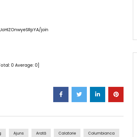
UoHIZOnwyeSRpYA/join
Total:
0
Average:
0
]
g
Ajuns
Arată
Calatorie
Columbianca