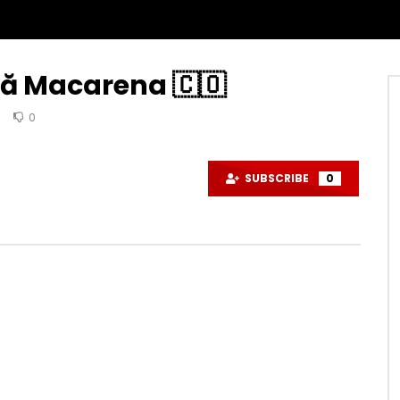
ă Macarena 🇨🇴
0
SUBSCRIBE
0