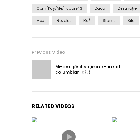
Com/pay/me/tudors43
Daca
Destinație
Meu
Revolut
Ro/
Sfarsit
Site
Previous Video
Mi-am găsit soție într-un sat
columbian 🇨🇴
RELATED VIDEOS