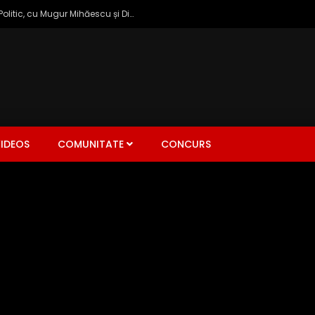
Zâmbetul Democrației: Talk Show Politic, cu Mugur Mihăescu și Dinu Popescu
IDEOS
COMUNITATE
CONCURS