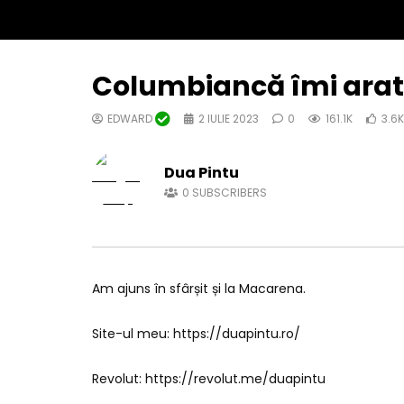
Columbiancă îmi arat
EDWARD
2 IULIE 2023
0
161.1K
3.6K
Dua Pintu
0
SUBSCRIBERS
Am ajuns în sfârșit și la Macarena.
Site-ul meu: https://duapintu.ro/
Revolut: https://revolut.me/duapintu