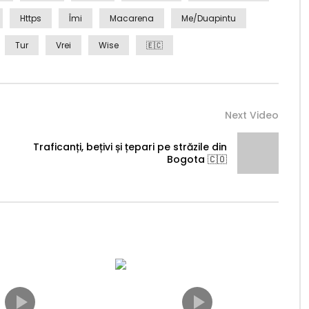
Https
Îmi
Macarena
Me/duapintu
Tur
Vrei
Wise
🇪🇨
Next Video
Traficanți, bețivi și țepari pe străzile din
Bogota 🇨🇴