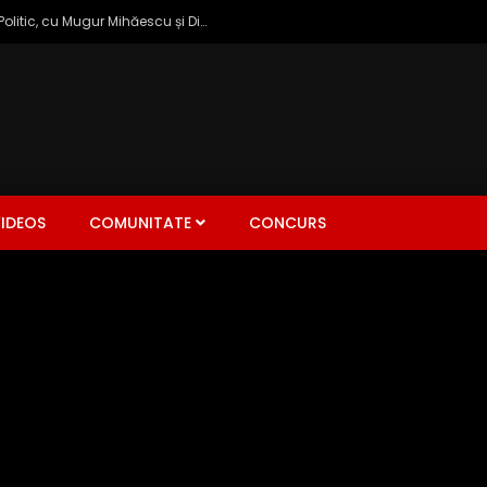
Zâmbetul Democrației: Talk Show Politic, cu Mugur Mihăescu și Dinu Popescu
IDEOS
COMUNITATE
CONCURS