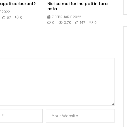
bagati carburant?
Nici sa mai furi nu poti in tara
asta
E 2022
7 FEBRUARIE 2022
57
0
0
3.7K
147
0