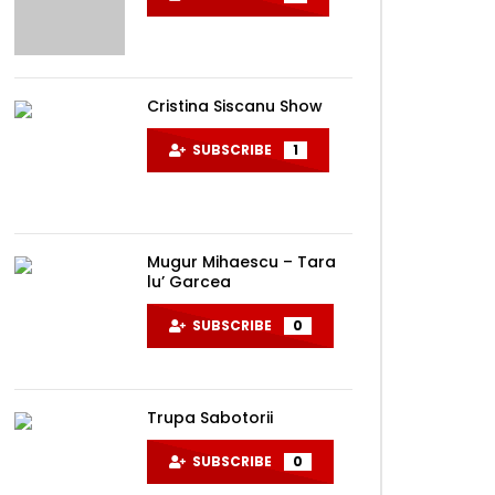
Cristina Siscanu Show
SUBSCRIBE
1
Later
Mugur Mihaescu – Tara
lu’ Garcea
SUBSCRIBE
0
Trupa Sabotorii
SUBSCRIBE
0
Later