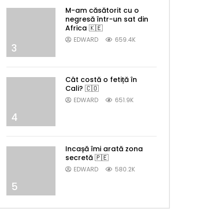
M-am căsătorit cu o
negresă într-un sat din
Africa 🇰🇪
EDWARD
659.4K
3
Cât costă o fetiță în
Cali? 🇨🇴
EDWARD
651.9K
4
Incașă îmi arată zona
secretă 🇵🇪
EDWARD
580.2K
5