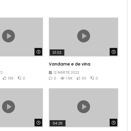
Watch Later
Watch 
01:02
Vandame e de vina
22
12 MARTIE 2022
136
0
0
1.6K
63
0
Watch Later
Watch 
04:25