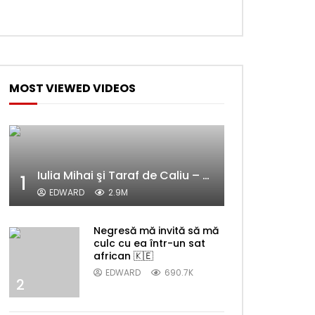
MOST VIEWED VIDEOS
Iulia Mihai şi Taraf de Caliu – Alelele sălcioară (@#VedetaPopulară)
1
EDWARD
2.9M
Negresă mă invită să mă
culc cu ea într-un sat
african 🇰🇪
EDWARD
690.7K
2