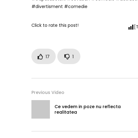
#divertisment #comedie
Click to rate this post!
[
17
1
Previous Video
Ce vedem in poze nu reflecta
realitatea