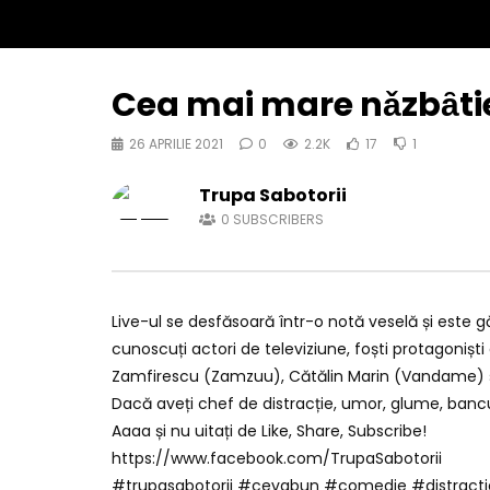
Cea mai mare nǎzbȃtie
26 APRILIE 2021
0
2.2K
17
1
Trupa Sabotorii
0
SUBSCRIBERS
Live-ul se desfăsoară într-o notă veselă și este g
cunoscuți actori de televiziune, foști protagoniști ai 
Zamfirescu (Zamzuu), Cătălin Marin (Vandame) și
Dacă aveți chef de distracție, umor, glume, bancur
Aaaa și nu uitați de Like, Share, Subscribe!
https://www.facebook.com/TrupaSabotorii
#trupasabotorii #cevabun #comedie #distract