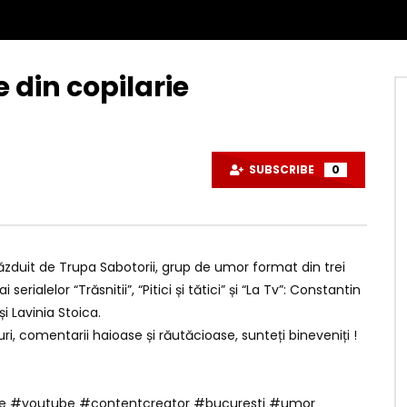
 din copilarie
SUBSCRIBE
0
ăzduit de Trupa Sabotorii, grup de umor format din trei
serialelor “Trăsnitii”, “Pitici și tătici” și “La Tv”: Constantin
 Lavinia Stoica.
i, comentarii haioase și răutăcioase, sunteți bineveniți !
ie #youtube #contentcreator #bucuresti #umor