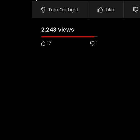
Turn Off Light
Like
2.243 Views
17
1