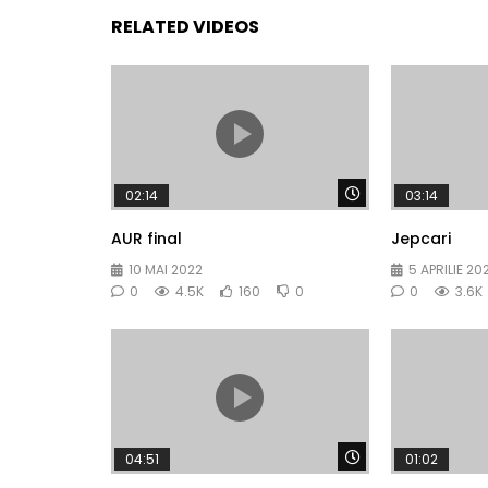
RELATED VIDEOS
Watch Later
02:14
03:14
AUR final
Jepcari
10 MAI 2022
5 APRILIE 20
0
4.5K
160
0
0
3.6K
Watch Later
04:51
01:02