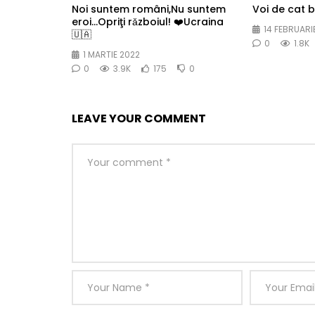
Noi suntem români,Nu suntem
Voi de cat 
eroi…Opriţi rǎzboiul! ❤️Ucraina
14 FEBRUARI
🇺🇦
0
1.8K
1 MARTIE 2022
0
3.9K
175
0
LEAVE YOUR COMMENT