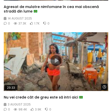
Agresat de mulatre nimfomane în cea mai obscenă
stradă din lume
14 AUGUST 2025
0
37.3K
1.7K
0
Wa
29:33
Nu vei crede cât de greu este să intri aici
3 AUGUST 2025
0
98.4K
3.9K
0