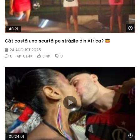
Wa
48:21
Cât costă una scurtă pe străzile din Africa?
24 AUGUST 2025
0
81.4K
3.4K
0
Wa
05:24:01