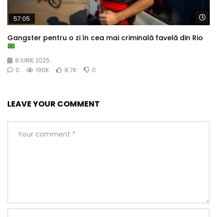
Wa
57:05
Gangster pentru o zi în cea mai criminală favelă din Rio
8 IUNIE 2025
0
190K
8.7K
0
LEAVE YOUR COMMENT