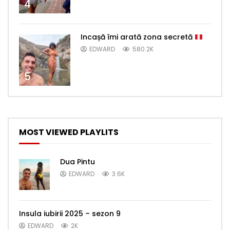
4
Incașă îmi arată zona secretă
EDWARD
580.2K
5
MOST VIEWED PLAYLITS
Dua Pintu
EDWARD
3.6K
Insula iubirii 2025 – sezon 9
EDWARD
2K