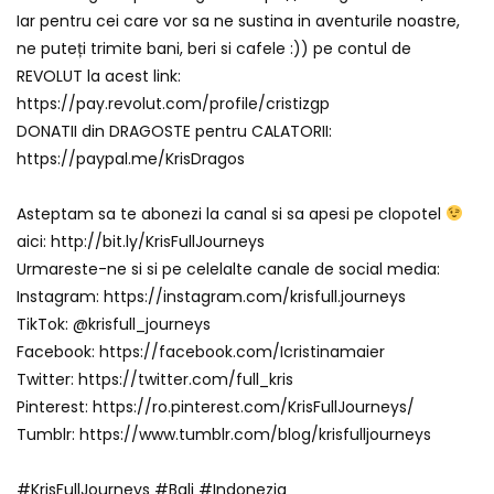
Iar pentru cei care vor sa ne sustina in aventurile noastre,
ne puteți trimite bani, beri si cafele :)) pe contul de
REVOLUT la acest link:
https://pay.revolut.com/profile/cristizgp
DONATII din DRAGOSTE pentru CALATORII:
https://paypal.me/KrisDragos
Asteptam sa te abonezi la canal si sa apesi pe clopotel
aici: http://bit.ly/KrisFullJourneys
Urmareste-ne si si pe celelalte canale de social media:
Instagram: https://instagram.com/krisfull.journeys
TikTok: @krisfull_journeys
Facebook: https://facebook.com/Icristinamaier
Twitter: https://twitter.com/full_kris
Pinterest: https://ro.pinterest.com/KrisFullJourneys/
Tumblr: https://www.tumblr.com/blog/krisfulljourneys
#KrisFullJourneys #Bali #Indonezia