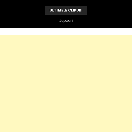
ULTIMELE CLIPURI
Vandame e de vina