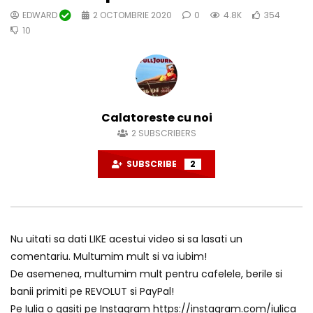
EDWARD
2 OCTOMBRIE 2020
0
4.8K
354
10
Calatoreste cu noi
2
SUBSCRIBERS
SUBSCRIBE
2
Nu uitati sa dati LIKE acestui video si sa lasati un
comentariu. Multumim mult si va iubim!
De asemenea, multumim mult pentru cafelele, berile si
banii primiti pe REVOLUT si PayPal!
Pe Iulia o gasiti pe Instagram https://instagram.com/iulica