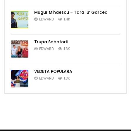
Mugur Mihaescu – Tara lu’ Garcea
EDWARD
1.4K
Trupa Sabotorii
EDWARD
1.3K
VEDETA POPULARA
EDWARD
1.3K