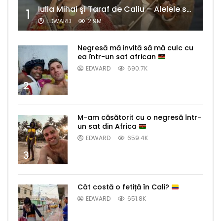
Iulia Mihai şi Taraf de Caliu – Alelele sălcioară (@#VedetaPopulară)
1
EDWARD
2.9M
Negresă mă invită să mă culc cu
ea într-un sat african
EDWARD
690.7K
2
M-am căsătorit cu o negresă într-
un sat din Africa
EDWARD
659.4K
3
Cât costă o fetiță în Cali?
EDWARD
651.8K