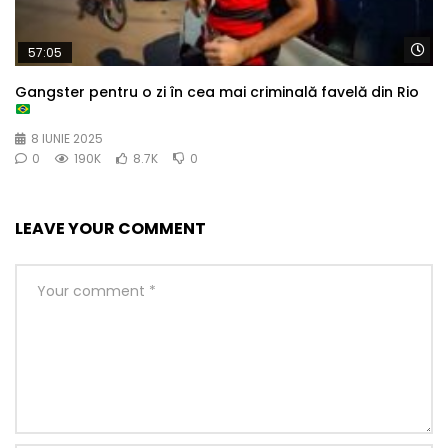
Wa
57:05
Gangster pentru o zi în cea mai criminală favelă din Rio
8 IUNIE 2025
0
190K
8.7K
0
LEAVE YOUR COMMENT