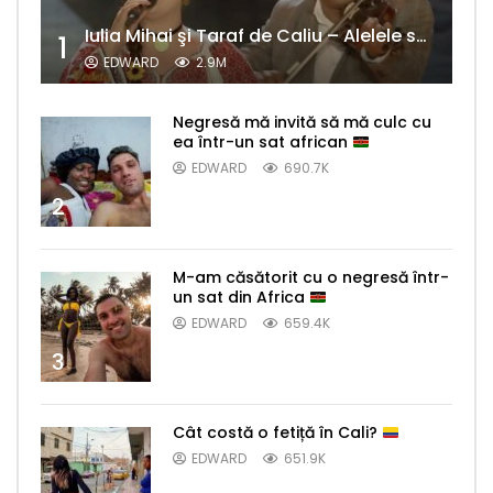
Iulia Mihai şi Taraf de Caliu – Alelele sălcioară (@#VedetaPopulară)
1
EDWARD
2.9M
Negresă mă invită să mă culc cu
ea într-un sat african
EDWARD
690.7K
2
M-am căsătorit cu o negresă într-
un sat din Africa
EDWARD
659.4K
3
Cât costă o fetiță în Cali?
EDWARD
651.9K