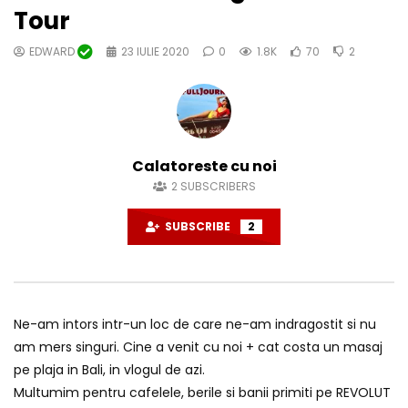
Tour
EDWARD
23 IULIE 2020
0
1.8K
70
2
Calatoreste cu noi
2
SUBSCRIBERS
SUBSCRIBE
2
Ne-am intors intr-un loc de care ne-am indragostit si nu
am mers singuri. Cine a venit cu noi + cat costa un masaj
pe plaja in Bali, in vlogul de azi.
Multumim pentru cafelele, berile si banii primiti pe REVOLUT