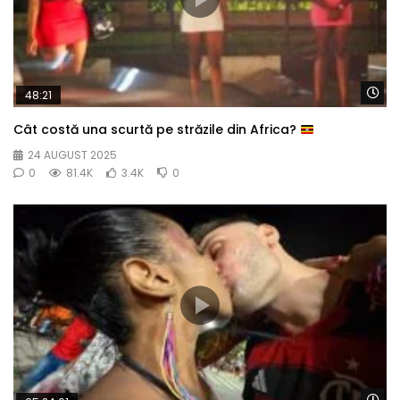
Wa
48:21
Cât costă una scurtă pe străzile din Africa?
24 AUGUST 2025
0
81.4K
3.4K
0
Wa