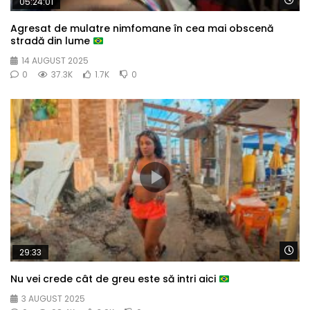
05:24:01
Agresat de mulatre nimfomane în cea mai obscenă
stradă din lume
14 AUGUST 2025
0
37.3K
1.7K
0
Wa
29:33
Nu vei crede cât de greu este să intri aici
3 AUGUST 2025