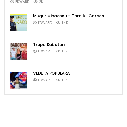
EDWARD
2K
Mugur Mihaescu – Tara lu’ Garcea
EDWARD
1.4K
Trupa Sabotorii
EDWARD
1.3K
VEDETA POPULARA
EDWARD
1.3K