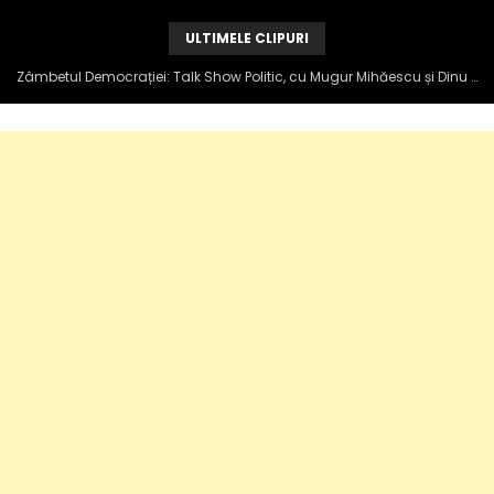
ULTIMELE CLIPURI
Zâmbetul Democrației: Talk Show Politic, cu Mugur Mihăescu și Dinu Popescu