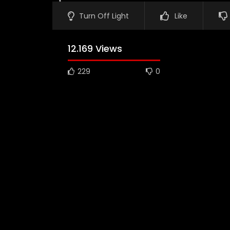
Turn Off Light
Like
12.169 Views
229
0