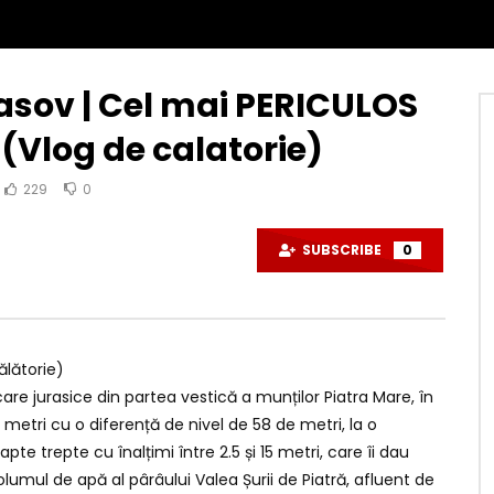
asov | Cel mai PERICULOS
(Vlog de calatorie)
229
0
SUBSCRIBE
0
ălătorie)
are jurasice din partea vestică a munților Piatra Mare, în
metri cu o diferență de nivel de 58 de metri, la o
pte trepte cu înalțimi între 2.5 și 15 metri, care îi dau
mul de apă al pârâului Valea Șurii de Piatră, afluent de