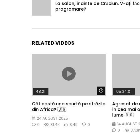
La salon, înainte de Crǎciun. V-aţi fǎ
programare?
RELATED VIDEOS
Watch Later
48:21
05:24:01
Cât costă una scurtă pe străzile
Agresat de
din Africa? 🇺🇬
în cea mai 
lume 🇧🇷
24 AUGUST 2025
14 AUGUST 
0
81.4K
3.4K
0
0
37.3