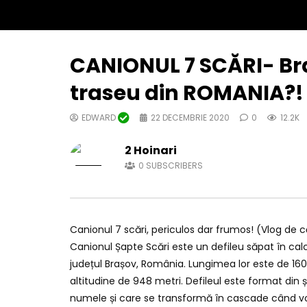
CANIONUL 7 SCĂRI- Br
traseu din ROMANIA?! 
EDWARD
22 DECEMBRIE 2020
0
12.2K
2 Hoinari
0
SUBSCRIBERS
Canionul 7 scări, periculos dar frumos! (Vlog de c
Canionul Șapte Scări este un defileu săpat în calc
județul Brașov, România. Lungimea lor este de 160 
altitudine de 948 metri. Defileul este format din șa
numele și care se transformă în cascade când volu