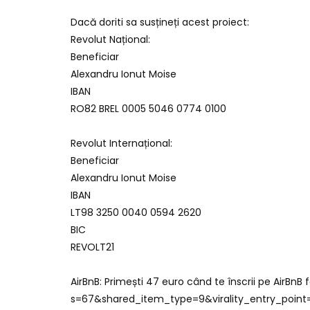
Dacă doriti sa susțineți acest proiect:
Revolut Național:
Beneficiar
Alexandru Ionut Moise
IBAN
RO82 BREL 0005 5046 0774 0100
Revolut Internațional:
Beneficiar
Alexandru Ionut Moise
IBAN
LT98 3250 0040 0594 2620
BIC
REVOLT21
AirBnB: Primești 47 euro când te înscrii pe AirBn
s=67&shared_item_type=9&virality_entry_poin