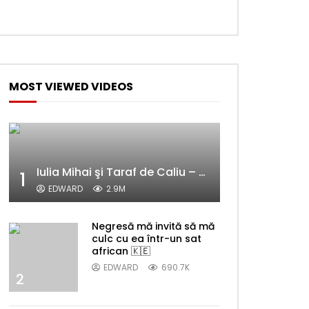
MOST VIEWED VIDEOS
Iulia Mihai şi Taraf de Caliu – Alelele sălcioară (@#VedetaPopulară)
1
EDWARD
2.9M
Negresă mă invită să mă
culc cu ea într-un sat
african 🇰🇪
EDWARD
690.7K
2