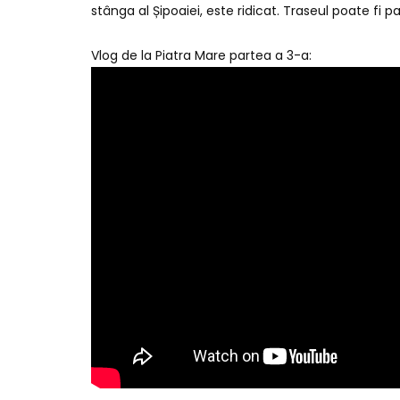
stânga al Șipoaiei, este ridicat. Traseul poate fi p
Vlog de la Piatra Mare partea a 3-a: