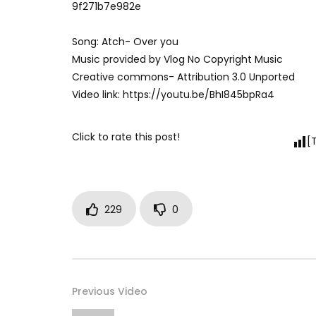
9f271b7e982e
Song: Atch- Over you
Music provided by Vlog No Copyright Music
Creative commons- Attribution 3.0 Unported
Video link: https://youtu.be/BhI845bpRa4
Click to rate this post!
[
229
0
Previous Video