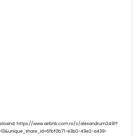
B folosind: https://www.airbnb.com.ro/c/alexandrum2491?
t=13&unique_share_id=6fbf0b71-e3b0-49e2-a439-