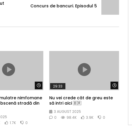
cut
Concurs de bancuri. Episodul 5
Watch Later
Watch 
29:33
 mulatre nimfomane
Nu vei crede cât de greu este
obscenă stradă din
să intri aici 🇧🇷
3 AUGUST 2025
2025
0
98.4K
3.9K
0
K
1.7K
0