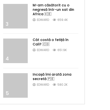
M-am căsătorit cu o
negresă într-un sat din
Africa 🇰🇪
EDWARD
659.4K
3
Cât costă o fetiță în
Cali? 🇨🇴
EDWARD
651.9K
4
Later
Incașă îmi arată zona
secretă 🇵🇪
EDWARD
580.2K
5