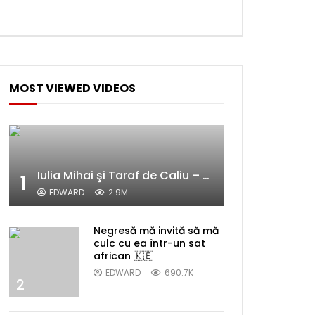
MOST VIEWED VIDEOS
Iulia Mihai şi Taraf de Caliu – Alelele sălcioară (@#VedetaPopulară)
1
EDWARD
2.9M
Negresă mă invită să mă
culc cu ea într-un sat
african 🇰🇪
EDWARD
690.7K
2