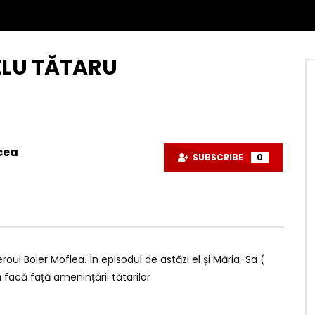
NELU TĂTARU
cea
SUBSCRIBE
0
oul Boier Moflea. În episodul de astăzi el și Măria-Sa (
facă față amenințării tătarilor