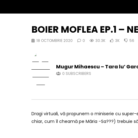
BOIER MOFLEA EP.1 – 
18 OCTOMBRIE 2020
0
30.3K
3K
56
Mugur Mihaescu – Tara lu’ Gar
0
SUBSCRIBERS
Dragi virtuali, vă propunem o miniserie cu super-er
chiar, cum îl cheamă pe Măria -Sa???) trebuie să 