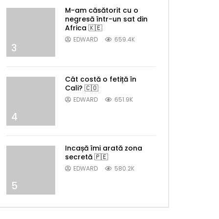
M-am căsătorit cu o
negresă într-un sat din
Africa 🇰🇪
EDWARD
659.4K
3
Cât costă o fetiță în
Cali? 🇨🇴
EDWARD
651.9K
4
Incașă îmi arată zona
secretă 🇵🇪
EDWARD
580.2K
5