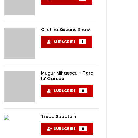
Cristina Siscanu Show
Later
SUBSCRIBE
1
Mugur Mihaescu – Tara
lu’ Garcea
SUBSCRIBE
0
Trupa Sabotorii
Later
SUBSCRIBE
0