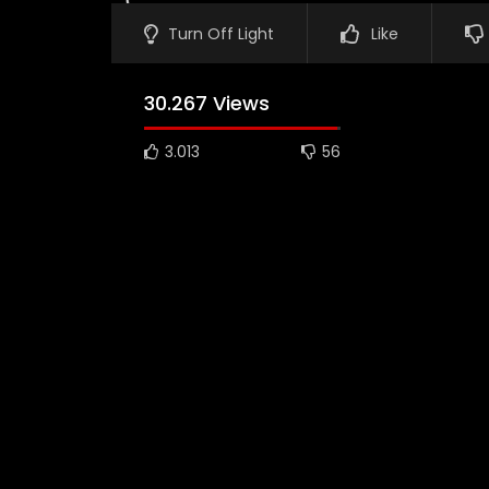
Turn Off Light
Like
30.267 Views
3.013
56