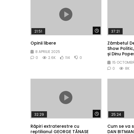
Watch Later
21:51
37:21
Opinii libere
Zâmbetul De
Show Politi
8 APRILIE 2025
și Dinu Pop
0
2.6K
114
0
15 OCTOMBR
0
8K
Watch Later
32:29
25:24
Răpiri extraterestre cu
Cum se va sf
reptilianul GEORGE TĂNASE
DAN BITMAN