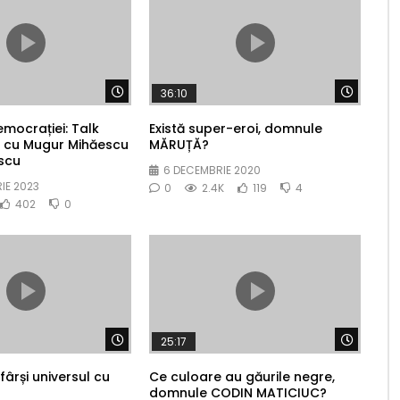
Watch Later
Watch 
36:10
mocrației: Talk
Există super-eroi, domnule
c, cu Mugur Mihăescu
MĂRUȚĂ?
escu
6 DECEMBRIE 2020
IE 2023
0
2.4K
119
4
402
0
Watch Later
Watch 
25:17
ârși universul cu
Ce culoare au găurile negre,
domnule CODIN MATICIUC?