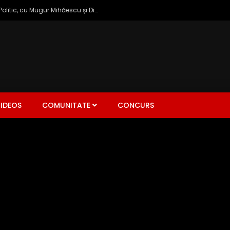
Zâmbetul Democrației: Talk Show Politic, cu Mugur Mihăescu și Dinu Popescu
IDEOS
COMUNITATE
CONCURS