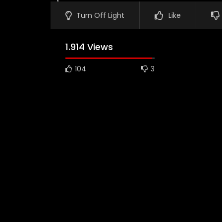
Turn Off Light
Like
1.914 Views
104
3