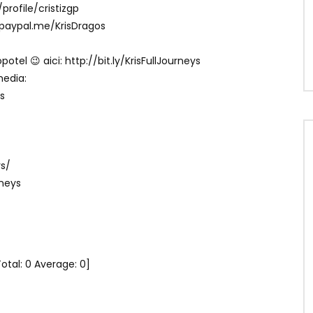
profile/cristizgp
/paypal.me/KrisDragos
otel 😉 aici: http://bit.ly/KrisFullJourneys
media:
s
ys/
rneys
Total:
0
Average:
0
]