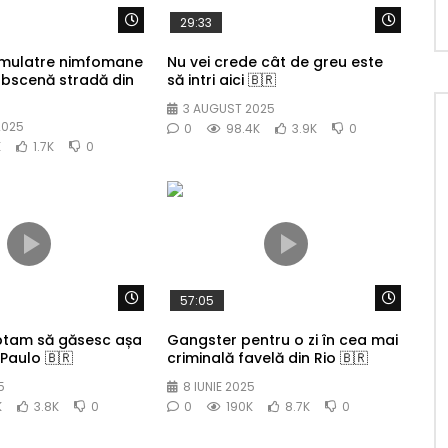
Watch Later
Watch 
29:33
 mulatre nimfomane
Nu vei crede cât de greu este
obscenă stradă din
să intri aici 🇧🇷
3 AUGUST 2025
2025
0
98.4K
3.9K
0
K
1.7K
0
Watch Later
Watch 
57:05
ptam să găsesc așa
Gangster pentru o zi în cea mai
Paulo 🇧🇷
criminală favelă din Rio 🇧🇷
5
8 IUNIE 2025
K
3.8K
0
0
190K
8.7K
0