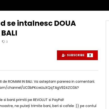
d se intalnesc DOUA
 BALI
3
SUBSCRIBE
2
 de ROMANI IN BALI. Va asteptam parerea in comentarii.
utube.com/channel/UC0bPKcwUuXQqTAgV924ZO3A?
 si banii primiti pe REVOLUT si PayPal!
noastre, ne puteți trimite bani, beri si cafele :)) pe contul