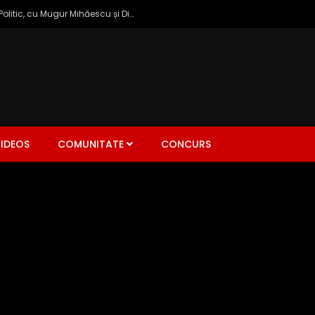
Zâmbetul Democrației: Talk Show Politic, cu Mugur Mihăescu și Dinu Popescu
IDEOS
COMUNITATE
CONCURS