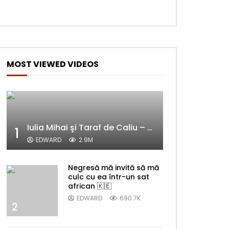
Later
MOST VIEWED VIDEOS
Iulia Mihai şi Taraf de Caliu – Alelele sălcioară (@#VedetaPopulară)
1
EDWARD
2.9M
Later
Negresă mă invită să mă
culc cu ea într-un sat
african 🇰🇪
EDWARD
690.7K
2