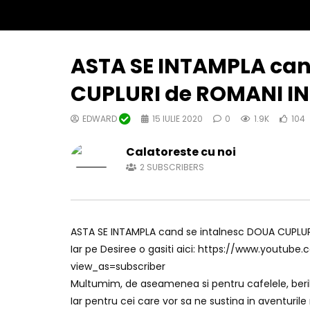
ASTA SE INTAMPLA can
CUPLURI de ROMANI IN
EDWARD
15 IULIE 2020
0
1.9K
104
Calatoreste cu noi
2
SUBSCRIBERS
ASTA SE INTAMPLA cand se intalnesc DOUA CUPLURI
Iar pe Desiree o gasiti aici: https://www.yo
view_as=subscriber
Multumim, de aseamenea si pentru cafelele, berile
Iar pentru cei care vor sa ne sustina in aventurile 