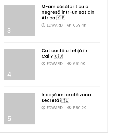
M-am căsătorit cu o
negresă într-un sat din
Africa 🇰🇪
EDWARD
659.4K
3
Cât costă o fetiță în
Cali? 🇨🇴
EDWARD
651.9K
4
Incașă îmi arată zona
secretă 🇵🇪
EDWARD
580.2K
5