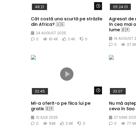
Watch Later
48:21
05:24:01
Cât costă una scurtă pe străzile
Agresat de
din Africa? 🇺🇬
în cea mai 
lume 🇧🇷
24 AUGUST 2025
14 AUGUST 
0
81.4K
3.4K
0
0
37.3
Watch Later
32:45
33:07
Mi-a oferit-o pe fiica lui pe
Nu mă aște
gratis 🇧🇷
ceva în Sao 
10 IULIE 2025
27 IUNIE 202
0
99K
3.9K
0
0
77.9